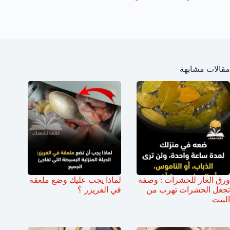
مقالات مشابهة
ورق الغار للحشرات : وصفة
لماذا يجب عليك وضع ملعقة
تجعل الحشرات تهرب من
في الفريزر ؟
البيت