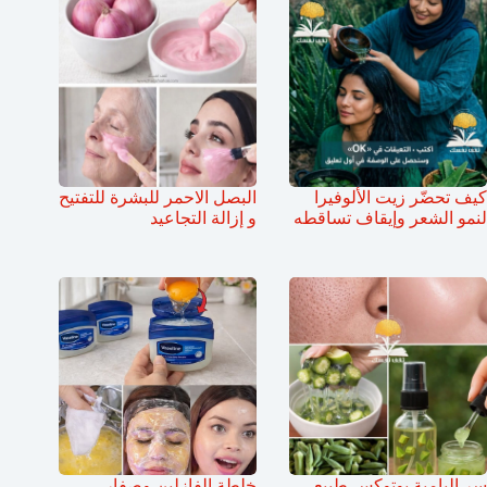
كيف تحضّر زيت الألوفيرا
البصل الاحمر للبشرة للتفتيح
لنمو الشعر وإيقاف تساقطه
و إزالة التجاعيد
سر البامية بوتوكس طبيعي
خلطة الفازلين وصفار