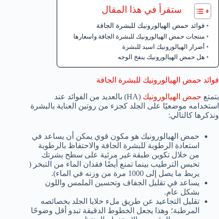
ستقرأ في هذا المقال
فوائد حمض الهيالورونيك للبشرة الجافة
منتجات حمض الهيالورونيك للبشرة الجافة واسعارها
أضرار الهيالورونيك اسيد للبشرة
هل حمض الهيالورونيك ينفخ الوجه
فوائد حمض الهيالورونيك للبشرة الجافة
يتمتع
حمض الهيالورونيك
(HA) بالعديد من الفوائد عند
استخدامه موضعيًا على الجلد كجزء من روتين العناية بالبشرة
ونذكرها كالتالي:
حمض الهيالورونيك هو مكون قوي يمكن أن يساعد في
استعادة الرطوبة للبشرة الجافة والاحتفاظ بالرطوبة
من خلال تكوين طبقة غير مرئية على سطح بشرتك
تحبس الترطيب بينما تمنع أيضًا فقدان الماء من التبخر (
يربط ما يصل إلى 1000 مرة من وزنه في الماء).
يساعد في تقليل الجفاف وتحسين الملمس واللون
بشكل عام.
تقليل التجاعيد عن طريق ملء خلايا الجلد بخصائصه
المرطبة؛ وهذا يجعل الخطوط الدقيقة تبدو أقل وضوحًا