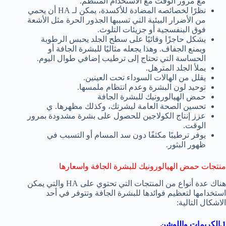
مع مرور الوقت مع الاستخدام المنتظم.
نظرًا لخصائصه المضادة للأكسدة، يمكن لـ HA أن يحمي
من الأضرار البيئية التي تسببها الجذور الحرة مثل الأشعة
فوق البنفسجية أو جزيئات التلوث.
يشكل حاجزًا وقائيًا على سطح الجلد يحبس الرطوبة
ويمنع الجفاف. وهذا يجعله مثاليًا للبشرة الجافة أو
الحساسة التي تحتاج إلى ترطيب إضافي طوال اليوم.
يملأ الجلد المترهل.
يقلل من الهالات السوداء تحت العينين.
توحيد لون البشرة وعدم انتظام ملمسها.
حمض الهيالورونيك للبشرة الجافة
تحسين الصحة العامة لبشرتك، وكذلك مظهرها. ي
عزز إنتاج الكولاجين للحصول على بشرة مشدودة بمرور
الوقت.
يوفر ترطيبًا مكثفًا دون سد المسام أو التسبب في
ظهور البثور.
منتجات حمض الهيالورونيك للبشرة الجافة واسعارها
هناك عدة أنواع من المنتجات التي تحتوي على HA والتي يمكن
استخدامها لتعظيم فوائدها للبشرة الجافة وتتوفر في أحد
الاشكال التالية:
1.الكريمات واللوشن