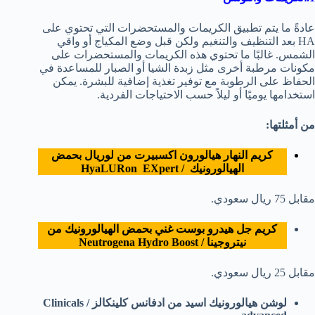
عادةً ما يتم تطبيق الكريمات والمستحضرات التي تحتوي على
HA بعد التنظيف والتنغيم ولكن قبل وضع المكياج أو واقي
الشمس. غالبًا ما تحتوي هذه الكريمات والمستحضرات على
مكونات مرطبة أخرى مثل زبدة الشيا أو الصبار للمساعدة في
الحفاظ على الرطوبة مع توفير تغذية إضافية للبشرة. يمكن
استخدامها يوميًا أو ليلاً حسب الاحتياجات الفردية.
من أمثلتها:
كريم النهار هيالورون اكسبيرت من لوريال بحمض
الهيالورونيك / HyaLURon EXpert
مقابل 75 ريال سعودي.
كريم جل هيدرو بوست غني بحمض الهيالورونيك من
نيتروجينا / Neutrogena Hydro Boost
مقابل 25 ريال سعودي.
لوشن هيالورونيك اسيد من ادفانس كلينكالز / Clinicals