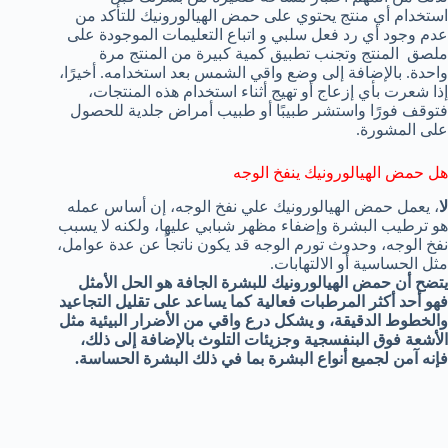
استخدام أي منتج يحتوي على حمض الهيالورونيك للتأكد من
عدم وجود أي رد فعل سلبي و اتباع التعليمات الموجودة على
ملصق المنتج وتجنب تطبيق كمية كبيرة من المنتج مرة
واحدة. بالإضافة إلى وضع واقي الشمس بعد استخدامه. أخيرًا،
إذا شعرت بأي إزعاج أو تهيج أثناء استخدام هذه المنتجات،
فتوقف فورًا واستشر طبيبًا أو طبيب أمراض جلدية للحصول
على المشورة.
هل حمض الهيالورونيك ينفخ الوجه
لا
، يعمل حمض الهيالورونيك علي نفخ الوجه، إن أساس عمله
هو ترطيب البشرة وإضفاء مظهر شبابي عليها، ولكنه لا يسبب
نفخ الوجه، وحدوث تورم الوجه قد يكون ناتجاً عن عدة عوامل،
مثل الحساسية أو الالتهابات.
يتضح أن حمض الهيالورونيك للبشرة الجافة هو الحل الأمثل
فهو أحد أكثر المرطبات فعالية كما يساعد على تقليل التجاعيد
والخطوط الدقيقة، و يشكل درع واقي من الأضرار البيئية مثل
الأشعة فوق البنفسجية وجزيئات التلوث بالإضافة إلى ذلك،
فإنه آمن لجميع أنواع البشرة بما في ذلك البشرة الحساسة.