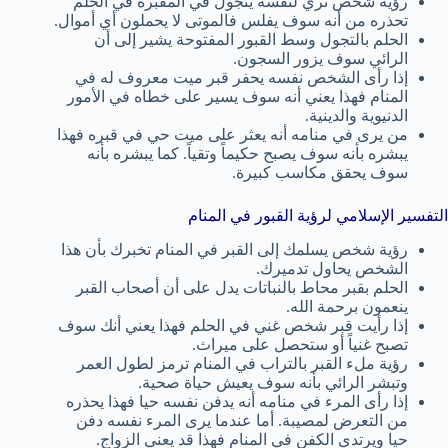
رؤية شخص ثري لنفسه يتجول في المقبرة في الحلم
تحذره من أنه سوف يفلس فالموتى لا يحملون أي أموال.
الحلم بالتجول وسط القبور المفتوحة يشير إلى أن
الرائي سوف يزور السجون.
إذا رأى الشخص نفسه يحفر قبر ميت معروف له في
المنام فهذا يعني أنه سوف يسير على خطاه في الأمور
الدنيوية والدينية.
من يرى في منامه أنه يعثر على ميت حي في قبره فهذا
يبشره بأنه سوف يصبح حكيماً وتقياً. كما يبشره بأنه
سوف يحقق مكاسب كبيرة.
التفسير الإسلامي لرؤية القبور في المنام
رؤية شخص يسلمك إلى القبر في المنام تخبرك بأن هذا
الشخص يحاول تدميرك.
الحلم بقبر محاط بالنباتات يدل على أن أصحاب القبر
ينعمون برحمة الله.
إذا رأيت قبر شخص غني في الحلم فهذا يعني أنك سوف
تصبح غنياً أو ستحصل على ميراث.
رؤية ملء القبر بالتراب في المنام ترمز لطول العمر
وتبشر الرائي بأنه سوف يعيش حياة صحية.
إذا رأى المرء في منامه أنه يدفن نفسه حيا فهذا يحذره
من التعرض لمصيبة. أما عندما يرى المرء نفسه دفن
حيا ويرتدي الكفن في المنام فهذا قد يعني الزواج.