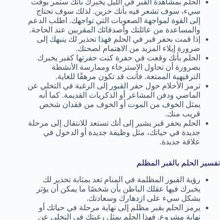
الحلم بمشاهدة القبر في الليل يخبرك بأنك ستمر بوقت
سيء، سوف تشعر فيه بأنك حزين. لذلك سوف تحتاج
إلى القوة لمواجهة الصعوبات التي تواجهك. اطلب الدعم
والمساعدة من عائلتك وأصدقائك المقربين عند الحاجة.
إذا قمت بحفر قبر في الحلم فهذا تحذير لك ينبهك إلى
ضرورة إيلاء المزيد من الاهتمام لصحتك.
الحلم بأنك وقعت في حفرة كنت حفرتها كقبر يخبرك
بضرورة أن تحاول الاسترخاء وممارسة الأنشطة
الترفيهية الممتعة. فأنت قد تكون مرهقًا للغاية.
ترمز الأحلام حول حفر القبور إلى الرغبة في التخلي عن
الماضي ودفن المشاعر أو الذكريات القديمة. كما أنه
يمثل الخوف من الموت أو الخوف من فقدان شخص
قريب منك.
الحلم بحفر قبر يشير إلى أنك تستعد للانتقال إلى مرحلة
جديدة في حياتك، مثل وظيفة جديدة أو الدخول في
علاقة جديدة.
تفسير الحلم بالقبر المظلم
رؤية القبور المظلمة في المنام تعد بمثابة تحذير لك
يخبرك فيها عقلك الباطن بأن شخصًا ما يمكن أن يؤثر
بشكل سيء على ازدهارك وسعادتك.
يرمز الحلم بقبر مظلم إلى نهاية مرحلة في حياتك أو
نهاية مشروع. فهذا الحلم يمثل رغبتك في التخلي عن