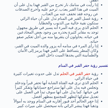
الفقر.
إذا رأيت في منامك نار تخرج من القبر فهذا يدل على أن
الميت في هذا القبر يعذب. ترحم عليه وأخرج الصدقات
عن روحه فقد تخفف عنه من العذاب.
رؤية غسل القبر في المنام تدل على أن حياة الرائي
ستكون نقية خالية من الذنوب والخطايا.
الحلم الذي يرى فيه المرء أنه يسير في طريق مجهول
توجد به مقابر كثيرة يحذره من وجود بعض المخادعين
في حياته. يحاولون أن يتقربوا منه من أجل تعكير صفو
حياته.
إذا رأى المرء في منامه أنه يزور والده الميت في القبر،
وكان المطر يتساقط على القبر فهذا يرمز إلى الأمان
والطمأنينة التي يجدها الميت داخل القبر.
تفسير رؤية حفر القبر في المنام
رؤية
حفر القبر في الحلم
تدل على حدوث تغيرات كثيرة
في حياة الرائي.
الحلم الذي ترى فيه الفتاة الشابة أنها تحفر قبراً وتدخله
وتجلس فيه يدل على أنها ستراجع حساباتها وتفكر كثيراً
في حياتها. كما يدل على أنها سوف تبدأ في العمل على
تعديل سلوكها لتظهر للمجتمع بمظهر أفضل.
إذا حفر الحالم أحد قبور أقاربه في المنام ووجد به أموالاً
وذهباً فهذا يبشر الرائي بأنه سيحصل على ميراث كبير