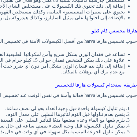
مستخلص جارسينا كامبيجا: بنسبة 80 مللي وهو فعال في تقليل الشهية.
إضافة إلى ذلك تحتوي تلك الكبسولات على مستخلص الشاي الأخض
تحتوي على ستيرات المغنيسيوم النباتية، وكذلك مستخلص القهوة 
بالإضافة إلى احتوائها على ميثيل السليلوز، وكذلك هيدروكسيل ب
هارفا بيخسس كام كيلو
حبوب تخسيس هارفا harva من أفضل الكبسولات الآمنة في تخسيس الجسم وذلك لفعاليتها في فقدان الوزن كما يلي:
تساعد في فقدان الوزن بشكل سريع وآمن لمكوناتها الطبيعية الغ
علاوة على ذلك يمكن للشخص فقدان حوالي 15 كيلو جرام في الشهر.
إضافة إلى ذلك يتم فقدان الوزن بشكل آمن دون أي ضرر حيث أن
مع عدم ترك أي ترهلات بالمكان.
طريقة استخدام كبسولات هارفا للتخسيس
حبوب تخسيس هارفا harva فعالة وآمنة في نفس الوقت عند تخسيس الجسم حيث يتم استخدامها بسهولة كما يلي:
يتم تناول كبسولة واحدة قبل وجبة الغداء بحوالي نصف ساعة.
ينصح بعدم تناولها قبل النوم لتأثيرها السلبي على معدل النوم.
يلزم بلعها مع الماء وعدم مضغها منعًا للتأثير السلبي على المعدة.
يمكن تناول الكبسولة قبل وجبة العشاء بنصف ساعة في حال نسيان
يمكن تناول الجرعة المنسية بكل سهولة في أي وقت في حال تذك