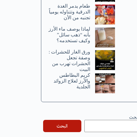
طعام يدمر الغدة
الدرقية وتتناوله يومياً
تجنبه من الأن
لماذا يوصف ماء الأرز
بأنه “ذهب سائل”
وكيف تستخدمه؟
ورق الغار للحشرات :
وصفة تجعل
الحشرات تهرب من
البيت
كريم البطاطس
والأرز لعلاج الزوائد
الجلدية
بحث
البحث