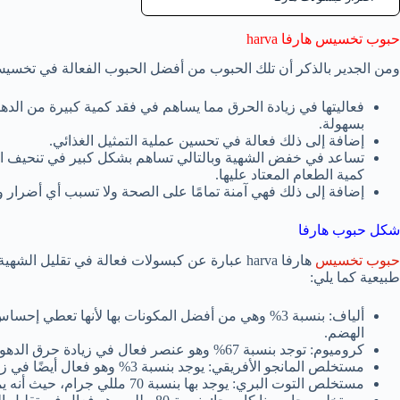
حبوب تخسيس هارفا harva
ومن الجدير بالذكر أن تلك الحبوب من أفضل الحبوب الفعالة في تخسيس 
فعاليتها في زيادة الحرق مما يساهم في فقد كمية كبيرة من الد
بسهولة.
إضافة إلى ذلك فعالة في تحسين عملية التمثيل الغذائي.
تساعد في خفض الشهية وبالتالي تساهم بشكل كبير في تنحيف الج
كمية الطعام المعتاد عليها.
إضافة إلى ذلك فهي آمنة تمامًا على الصحة ولا تسبب أي أضرار 
شكل حبوب هارفا
حبوب تخسيس
هارفا harva عبارة عن كبسولات فعالة في تقليل
طبيعية كما يلي:
ألياف: بنسبة 3% وهي من أفضل المكونات بها لأنها تعطي
الهضم.
كروميوم: توجد بنسبة 67% وهو عنصر فعال في زيادة حرق الدهون، كما أنه يزيد من الكتلة العضلية للجسم.
مستخلص المانجو الأفريقي: يوجد بنسبة 3% وهو فعال أيضًا في زيادة حرق الدهون.
مستخلص التوت البري: يوجد بها بنسبة 70 مللي جرام، حيث أنه يمد الجسم بالمعادن والفيتامينات الضرورية له.