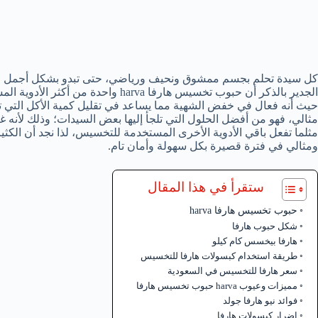
كل سيدة تحلم بجسم ممشوق ونحيف ورياضي، حتى تبدو بشكل أجمل وأ
الجدير بالذكر أن حبوب تخسيس هارفا va
حيث أنه فعال في خفض الشهية مما يساعد في تقليل كمية الأكل التي تت
مثالي، فهو من أفضل الحلول التي تلجأ إليها بعض السيدات؛ وذلك لأنه
مثلما تفعل باقي الأدوية الأخرى المستخدمة للتخسيس، لذا نجد أن ال
ومثالي في فترة قصيرة بكل سهولة وأمان تام.
ستقرأ في هذا المقال
حبوب تخسيس هارفا harva
شكل حبوب هارفا
هارفا بيخسس كام كيلو
طريقة استخدام كبسولات هارفا للتخسيس
سعر هارفا للتخسيس في السعودية
مميزات وعيوب harva حبوب تخسيس هارفا
فوائد نيو هارفا جولد
اضرار كبسولات هارفا