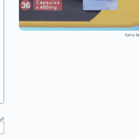
ha
ال