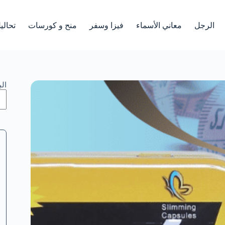
الرجل
معاني الأسماء
فيزا وسفر
منح و كورسات
تحالي
ال