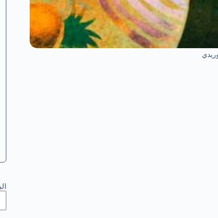
وريدي
ال