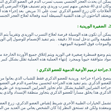
وكان لدي 40 شخص منهم تسرب وريدي وتم تصنيف هؤلاء المرضي إ
ويعتقد الباحثون أن هذه التقنية البسيطة أمنه وفعالة لعلاج العجز الجن
2. الضفيرة الوريدية :
يمكن أن تكون هذه الوسيلة فرصة لعلاج التسرب الوريدي وتقريباً يتم القي
طفيفة والتي تدخل لمدة 30 دقيقة . يتم تنفيذ الإنصما
والموجات فوق الصوتية الموجهة .
يتم وضع قسطرة صغيرة في الوريد ويتم إغلاق جميع الأوردة الخارجة 
مواد متوافقة حيوياً وبمجرد إنتهاء العملية هذه العملية تقلل بشكل كبي
3.جراحة ترميم الأوعية الدموية للعضو الذكري :
ينصح بإجراء جراحة وريدية للعضو الذكري فقط للشباب الذي يعانوا من
للعضو الذكري .يتم تنفيذ هذه الجراحة لتحسين محاصرة الدم في العض
جراحة الشرايين القلبية بشكل عام تجاوز الشرايين المسدودة عن طر
الذكري هذا يخلق مساراً للعضو الذكري يتجاوز منطقة الإنسداد والذي يم
تشمل الخيارات الطبية الأخري شريط إنقباض العضو الذكري، زرع العضو ا
ومعقدة ولكن قد تستحق النظر إذا كان الشخص يعاني من العديد من الم