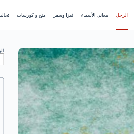
الرجل
معاني الأسماء
فيزا وسفر
منح و كورسات
تحالي
ال