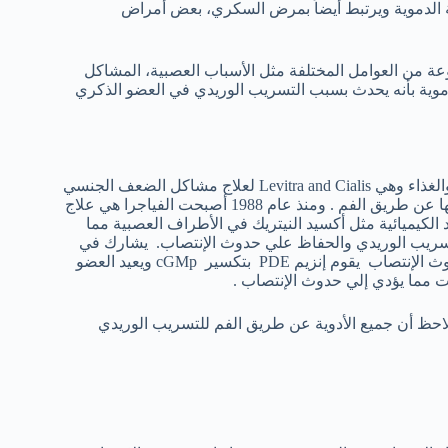
 الدموية ويرتبط أيضاً بمرض السكري، بعض أمراض
عة من العوامل المختلفة مثل الأسباب العصبية، المشاكل
الدموية بأنه يحدث بسبب التسريب الوريدي في العضو الذكري
هناك مجموعة من الأدوية التي تم الموافقة عليها من قبل إدارة الأدوية والغذاء وهي Levitra and Cialis لعلاج مشاكل الضعف الجنسي
الناتج عن التسريب الوريدي وتأتي هذه الأدوية في شكل حبوب يتم تناولها عن طريق الفم . ومنذ عام 1988 أصبحت الفياجرا هي علاج
الكيميائية مثل أكسيد النيتريك في الأطراف العصبية مما
تسريب الوريدي والحفاظ علي حدوث الإنتصاب. يشارك في
هذه العملية مركب دوائي يطلق عليه جوانين أحادي الفوسفات وبعد حدوث الإنتصاب يقوم إنزيم PDE بتكسير cGMp ويعيد العضو
ت مما يؤدي إلي حدوث الإنتصاب .
ياجرا ومن المهم أن نلاحظ أن جميع الأدوية عن طريق الفم للتسريب الوريدي