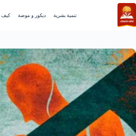
لتجاوز
لى
لمحتوى
تنمية بشرية
ديكور و موضة
كيف