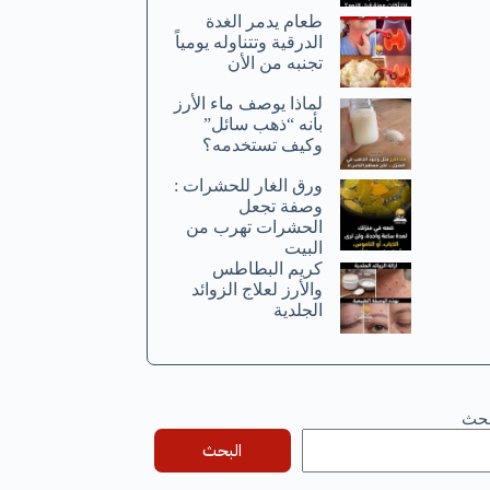
طعام يدمر الغدة
الدرقية وتتناوله يومياً
تجنبه من الأن
لماذا يوصف ماء الأرز
بأنه “ذهب سائل”
وكيف تستخدمه؟
ورق الغار للحشرات :
وصفة تجعل
الحشرات تهرب من
البيت
كريم البطاطس
والأرز لعلاج الزوائد
الجلدية
بحث
البحث