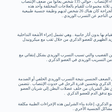
يمكن أن يحدث العجز الجنسي بسبب تسرب الدم في العضو الذكري أثناء الإنتصاب . حوالي 135 شخص يعانوا من ضعف الإنتصاب
لي ثلاثة مجموعات للقيام بالعلاجات المختلفة وأحد هذه
العلاجات كان زرع العضو الذكري تمت علي 31 مريض بعد إجراء هذه الجراحة كان هناك 26 شخص لديهم وظيفة جنسية طبيعية
سي الناجم عن التسرب الوريدي .
ام بها بدون أثار جانبية . وهي تشمل إجراء الأشعة التداخلية
م للوصول إلي الوريد الظهيري للعضو الذكري من خلال ثقب مع ميكرونيدل
من القضيب والتي تسبب التسرب الوريدي بشكل إنتقائي مع
ر من التسريب الوريدي في العضو الذكري .
 الضعف الجنسي نتيجة التسرب الوريدي الخلفي أو الصدمة
و الذكري وتحسين قدرة الرجل في حدوث الإنتصاب . تتضمن
يق نقل الشريان من خلف عضلات البطن إلي شريان العضو
نع تدفق الدم للعضو الذكري .
لذكري، إعادة بناء الشرايين هذه الإجراءات الطبية مكلفة
شاكل الجنسية الأخري .