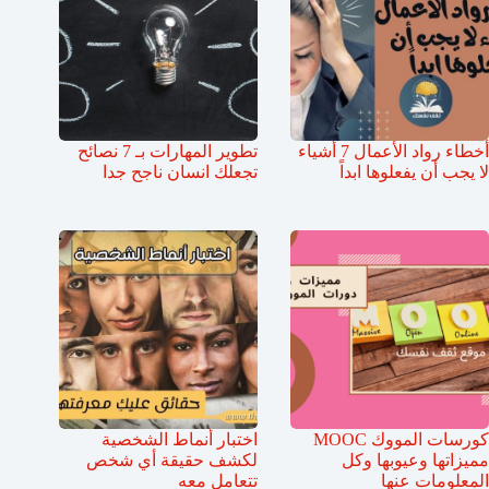
أخطاء رواد الأعمال 7 أشياء
تطوير المهارات بـ 7 نصائح
لا يجب أن يفعلوها ابداً
تجعلك انسان ناجح جدا
كورسات المووك MOOC
اختبار أنماط الشخصية
مميزاتها وعيوبها وكل
لكشف حقيقة أي شخص
المعلومات عنها
تتعامل معه