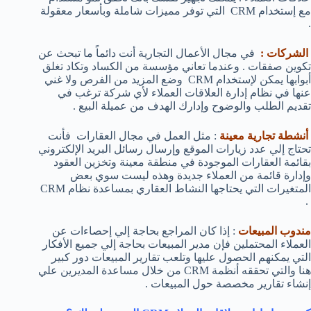
مع إستخدام CRM التي توفر مميزات شاملة وبأسعار معقولة
.
الشركات :
في مجال الأعمال التجارية أنت دائماً ما تبحث عن
تكوين صفقات . وعندما تعاني مؤسسة من الكساد وتكاد تغلق
أبوابها يمكن لإستخدام CRM وضع المزيد من الفرص ولا غني
عنها في نظام إدارة العلاقات العملاء لأي شركة ترغب في
تقديم الطلب والوضوح وإدارك الهدف من عميلة البيع .
أنشطة تجارية معينة
: مثل العمل في مجال العقارات فأنت
تحتاج إلي عدد زيارات الموقع وإرسال رسائل البريد الإلكتروني
بقائمة العقارات الموجودة في منطقة معينة وتخزين العقود
وإدارة قائمة من العملاء جديدة وهذه ليست سوي بعض
المتغيرات التي يحتاجها النشاط العقاري بمساعدة نظام CRM
.
مندوب المبيعات
: إذا كان المراجع بحاجة إلي إحصاءات عن
العملاء المحتملين فإن مدير المبيعات بحاجة إلي جميع الأفكار
التي يمكنهم الحصول عليها وتلعب تقارير المبيعات دور كبير
هنا والتي تحققه أنظمة CRM من خلال مساعدة المديرين علي
إنشاء تقارير مخصصة حول المبيعات .