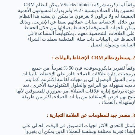
وفقاً لما ذكرته شركه VStacks Infotech يمكن لنظام CRM
تحسين بقاء العملاء بنسبة 27 % ولم يدرك المسوقون الأهمية
الحقيقة له ولا يزالون لا يعرفون ما يمكن أن يفعله هذا النظام
من خلال الإحتفاظ ببيانات عملائهم بعيداً عن الإنترنت، وبذلك
يمكن للجهات المسوقة الإحتفاظ بعملائها من خلال الحفاظ
علي العلاقات الشخصية معهم . يمكنهأيضاً المساعدة في
الحفاظ علي البيانات ذات صلة المتعلقة بعمليات الشراء
السابقة وسلوك العميل .
2. يستطيع نظام CRM الإحتفاظ بالبيانات :
وفقاً لتقرير مايكروسوفت، فإن 50 % تقريباً من جميع
برمجيات إدارة علاقات العملاء قادر علي الإحتفاظ بالبيانات
ومن السهل الوصول إلى برمجياته لقائمة الإنترنت كما يتم
دمجه بسهولة مع البرامج والحلول التكنولوجية الأخري . تعد
جودة برنامج إدارة علاقات العملاء أمر ضروري للمسوقين لأنها
تتيح لهم فرص الإستفادة من بيانات العملاء بأكثر من طريقة
لإستهداف العملاء .
3. مصدر جيد للمعلومات عن العلامة التجارية :
يتمثل التحدي الأكثر لجهات التسويق في الوقت الحالي علي
إنشاء تجربة مختلفة وسلسة للعملاء الذين يمكن أن يغيروا