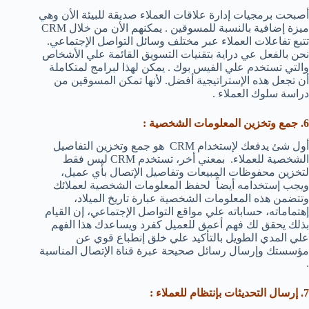
أصبحت برمجيات إدارة علاقات العملاء صديقة للبيئة الأن وهي
ميزة إضافية بالنسبة للمسوقين . يمكنهم الأن من خلال CRM
تتبع تفاعلات العملاء عبر مختلف وسائل التواصل الإجتماعي.
نحن بالفعل عي دراية بتقنيات التسويق القائمة علي الأشخاص
والتي تستخدم علي الفيس بوك . يمكن لهذا لبرامج لمتكاملة
أن تجعل هذه الإستراتيجية أفضل. لأنها تمكن المسوقين من
دراسة سلوك العملاء .
6. جمع وتخزين المعلومات الشخصية :
أول شئ يدفعك لإستخدام CRM هو جمع وتخزين التفاصيل
الشخصية للعملاء. بمعني أخر، تستخدم CRM ليس فقط
لتخزين محفوظات المبيعات وتفاصيل الإتصال بأي عميل،
ويجب إستخدامه أيضاً لحفظ المعلومات الشخصية لعملائك
وتتضمن هذه المعلومات الشخصية عبارة تاريخ الميلاد،
إهتماماته، حساباته علي مواقع التواصل الإجتماعي، إن القيام
بذلك يحقق لك فهم أعمق للعميل كفرد ويساعدك هذا الفهم
علي المدي الطويل بالتأكيد علي خلق إنطباع قوي عن
مؤسستك وإرسال رسائل صحيحة عبرة قناة الإتصال المناسبة
.
7. إرسال التحديثات بإنتظام للعملاء :