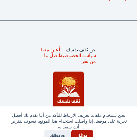
عن ثقف نفسك
أعلن معنا
سياسة الخصوصية
اتصل بنا
من نحن
نحن نستخدم ملفات تعريف الارتباط للتأكد من أننا نقدم لك أفضل
تجربة على موقعنا. إذا واصلت استخدام هذا الموقع، فسوف نفترض
جميع الحقوق محفوظة © ثقف نفسك 2025
أنك سعيد به
موافق
غير موافق