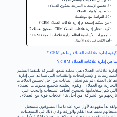
7. إرسال التحديثات بإنتظام للعملاء :
8. تحقيق الإستجابة السريعة لشكوي العملاء :
9. تحديد أولويات العملاء :
10. التواصل مع موظفينك :
من يمكنه إستخدام إدارة علاقات العملاء CRM ؟
كيف تختار إدارة علاقات العملاء CRM الصحيح لعملك ؟
المميزات الأساسية لنظام إدارة علاقات العملاء CRM :
أهم الكتب في ريادة الأعمال
كيفية إدارة علاقات العملاء وما هو CRM ؟
ما هي إدارة علاقات العملاء CRM ؟
إدارة علاقات العملاء هي عملية تتبعها الشركة للتنفيذ السليم
للممارسات والإستراتيجات والتقنيات التي تساعد علي إدارة
تفاعل العملاء ثم يتم تحليل البيانات من أجل تحسين العلاقات
التجارية مع العملاء . وتقوم أنظمته بتجميع معلومات العملاء
التي يتم إستخدامها لتحسين أهداف المبيعات والبحث علي
تاريخهم مع الشركة من أجل بناء علاقات قوية مع العملاء .
ولقد بدأ مفهومه لأول مرة عندما بدأ المسوقون بتسجيل
مبيعاتهم بمساعدة القلم والورقة وكان ذلك في التسعينات
عندما تم تقديم برنامج إدارة علاقات العملاء CRM لأول مرة