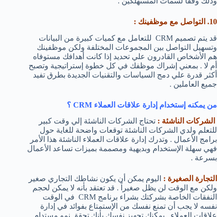
وذلك وفقاً لسمات المستهلكين .
10. التواصل مع موظفينك :
قد يتم تصميم CRM للتعامل مع كميات كبيرة من البيانات
وتسهيل التواصل بين المجموعات المختلفة ولكن موظفينك
هم الأشخاص القادرون علي تحديد إذا كانت أهدافك مستوفاه
أم لا . بمعني إشراك موظفك في كل خطوة إستراتيجية وتصبح
أكثر قدرة علي دمج السياسات والتقنيات الجديدة بطرق تفيد
جميع العاملين .
من يمكنه إستخدام إدارة علاقات العملاء CRM ؟
الشركات الناشئة :
تحتاج الشركات الناشئة إلي وقت كبير
للتعلم ولدي الشركات الناشئة توقعات واضحة للغاية حول
برامج الأعمال . وتدرك إدارة علاقات العملاء الناشئة هذا الأمر
فهي سهلة الإستخدام وبديهية ومصممة بميزات تساعد الأعمال
بسرعة .
التجارة الصغيرة :
اليوم يمكن أن يكون نشاطك التجاري صغير
ولكن مع الوقت لن يظل صغيراً . قد تعتقد بأنه لا يمكن لحجم
النفقات الخاصة بشركتك بشراء برنامج CRM في الوقت
نفسه لا يجب أن تمنع نفسك من الإستمتاع بفوائد في إدارة
علاقات العملاء . يمكنك تجهيز نفسك بأنك تحقق نمو مستدام