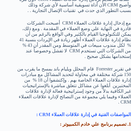
وأصبح CRM الأن أداة تسويقية أساسية لأي شركة وذلك
بسبب التطور الذي حدث في تقنيات الإتصال التجارية . .
مع إدخال إدارة علاقات العملاء CRM أصبحت الشركات
قادرة في النهاية علي وضع العملاء في المقدمة . ومع ذلك،
يمكن للتكنولوجيا القيام بالكثير وفي الواقع بالرغم من أن
نظام إدارة علاقات العملاء أظهر زيادة في الإيردات بنسبة 41
% لكل مندوب مبيعات في المتوسط ومن المقدر أن 43 %
من الشركات التي تستخدم CRM لا تفشل وخصوصاً عند
إستخدامها بشكل صحيح .
في تقرير Forrester قام المحلل ويليام باند بمسح ما يقرب من
150 شركة مختلفة في محاولة لتحديد المشاكل مع مبادرات
إدارة علاقات العملاء الخاصة بهم . وإكتشفوا أن 18 % من
المختبرين أبلغوا عن مشاكل تتعلق مباشرة بالإستراتيجيات
غير الكافية بدلاً من وجود إستراتيجية فعالة لإدارة علاقات
العملاء وفيما يلي مجموعة من النصائح لإدارة علاقات العملاء
CRM .
المواصفات الفنية في إدارة علاقات العملاء CRM :
1. تصميم برنامج علي خادم الكمبيوتر :