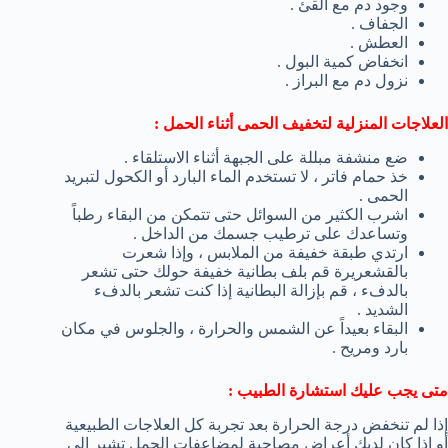
وجود دم مع القئ .
الجفاف .
العطش .
انخفاض كمية البول .
نزول دم مع البراز .
العلاجات المنزلية لتخفيف الحمى أثناء الحمل :
ضع منشفة مبللة على الجبهة أثناء الاستلقاء .
خذ حمام فاتر ، لا تستخدم الماء البارد أو الكحول لتبريد
الحمى .
اشرب الكثير من السوائل حتى تتمكن من البقاء رطباً
وتساعدك على ترطيب جسمك من الداخل .
ارتدي طبقة خفيفة من الملابس ، وإذا شعرت
بالقشعريرة قم بلف بطانية خفيفة حولك حتى تشعر
بالدفء ، قم بإزالة البطانية إذا كنت تشعر بالدفء
الشديد .
البقاء بعيداً عن الشمس والحرارة ، والجلوس في مكان
بارد ومريح .
متى يجب عليك استشارة الطبيب :
إذا لم تنخفض درجة الحرارة بعد تجربة كل العلاجات الطبيعية
أو إذا كان لديك أعراض مصاحبة لمضاعفات الحمل تشير إلى