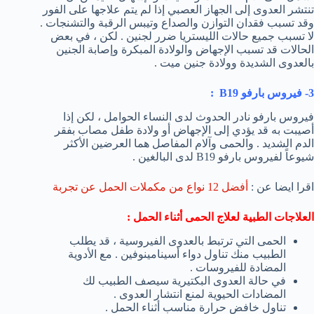
تنتشر العدوى إلى الجهاز العصبي إذا لم يتم علاجها على الفور
وقد تسبب فقدان التوازن والصداع وتيبس الرقبة والتشنجات .
لا تسبب جميع حالات الليستريا ضرر لجنين . لكن ، في بعض
الحالات قد تسبب الإجهاض والولادة المبكرة وإصابة الجنين
بالعدوى الشديدة وولادة جنين ميت .
3- فيروس بارفو
B19
:
فيروس بارفو نادر الحدوث لدى النساء الحوامل ، لكن إذا
أصيبت به قد يؤدي إلى الإجهاض أو ولادة طفل مصاب بفقر
الدم الشديد . والحمى وآلام المفاصل هما العرضين الأكثر
شيوعاً لفيروس بارفو B19 لدى البالغين .
اقرا ايضا عن :
أفضل 12 نواع من مكملات الحمل عن تجربة
العلاجات الطبية لعلاج الحمى أثناء الحمل :
الحمى التي ترتبط بالعدوى الفيروسية ، قد يطلب
الطبيب منك تناول دواء أسينامينوفين . مع الأدوية
المضادة للفيروسات .
في حالة العدوى البكتيرية سيصف الطبيب لك
المضادات الحيوية لمنع انتشار العدوى .
تناول خافض حرارة مناسب أثناء الحمل .