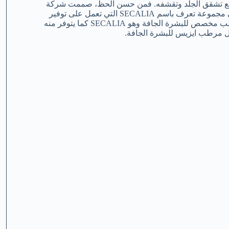
تمنع تشقق الجلد وتقشفه. فمن حسن الحظ، صممت شركة
ايزيس مجموعة مخصصة للعناية بالبشرة الجافة شديدة الحساسية وهي مجموعة تعرف باسم SECALIA التي تعمل على توفير
العناية الفائقة للبشرة الجافة. وخصصت شركة ايزيس فارما كريم مرطب مخصص للبشرة الجافة وهو SECALIA كما يتوفر منه
ل مرطب ايزيس للبشرة الجافة.