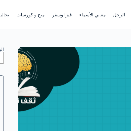
الرجل
معاني الأسماء
فيزا وسفر
منح و كورسات
تحالي
ال