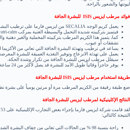
ليونتها والشعور بالراحة.
فوائد مرطب ايزيس
ISIS
للبشرة الجافة
يعمل كريم الوجه SECALIA من ايزيس فارما على ترطيب البشرة الجافة والجافة جداً بشكل مكثف لمدة تصل إلى 24 ساعة.
فيتميز بتركيبته شديدة التحمل والبسيطة الغنية بمركب Nutri-calm الذي يعمل على تغذية البشرة.
كما، يتميز هذا الكريم المرطب بتركيبته المخملية والغير دهنية و
تشققات أو عيوب.
يساعد في ترطيب وتهدئة البشرة الجافة التي تعاني من الأكزيما الت
يعمل على تهدئة الانزعاج وتوفير التغذية العميقة للبشرة المعرضة 
سيقلل مرطب ايزيس للبشرة الجافة من تكرار وشدة الحكة.
يوفر حاجزاً وقائياً طويل الأمد للبشرة قد يصل لأكثر من 24 ساعة.
طريقة استخدام مرطب ايزيس
ISIS
للبشرة الجافة
ضع طبقة رقيقة من الكريم المرطب مرة أو مرتين يومياً على بشرة نظ
النتائج الإكلينيكية لمرطب ايزبس للبشرة الجافة
ل
النتيجة كالتالي:
راحة بنسبة 98 % من الحالات التي تعاني من جفاف البشرة الشديد.