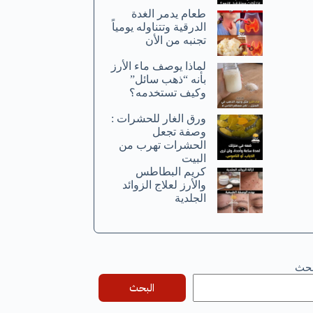
طعام يدمر الغدة
الدرقية وتتناوله يومياً
تجنبه من الأن
لماذا يوصف ماء الأرز
بأنه “ذهب سائل”
وكيف تستخدمه؟
ورق الغار للحشرات :
وصفة تجعل
الحشرات تهرب من
البيت
كريم البطاطس
والأرز لعلاج الزوائد
الجلدية
بحث
البحث