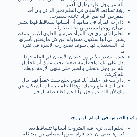
الله عز وجل عليه بطول العمر.
رؤية تساقط الأسنان في الحلم تخبر الرائي بأن أحد
المقربين إليه من أفراد عائلته سيموت.
إذا رأت المرأة في منامها أن أسنانها تتساقط فهذا يشير
إلى أن زوجها سيتعرض لحالة طارئة.
الحلم الذي ترى فيه المرأة ضرسها العلوي الأيمن يسقط
يشير إلى أنها ستكون مسؤولة عن كل ما يتعلق بأسرتها
في المستقبل. فهي سوف تصبح رب الأسرة في فترة
ما.
عندما تشعر بالألم من فقدان الأسنان في الحلم فهذا
يدل على أنك تواجه أزمة صعبة. يجب عليك أن تلجأ إل
الله عز وجل وتتحلى بالصبر حتى تنتهي الأزمة، ويفك
الله كربتك.
إذا رأيت في حلمك أنك تقوم بخلع سنك عمداً فهذا يدل
على أنك قاطع رحمك. وهذا الحلم تنبيه لك بأن تكف عن
ذلك لأن الله عز وجل نهانا عن قطع صلة الرحم.
وقوع الضرس في المنام للمتزوجة
الحلم الذي ترى فيه المتزوجة أسنانها تتساقط بعد
كسرها يعني أن أحد أفراد أسرتها سيعاني من مشكلة