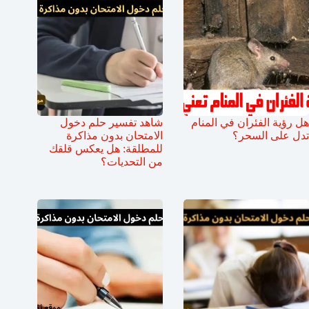
هل رؤية الفئران في المنام
شاهد تفسير حلم دخول
تدل على السحر؟
الامتحان بدون مذاكرة
للمطلقة: هل يعكس قلقك
من التحديات؟