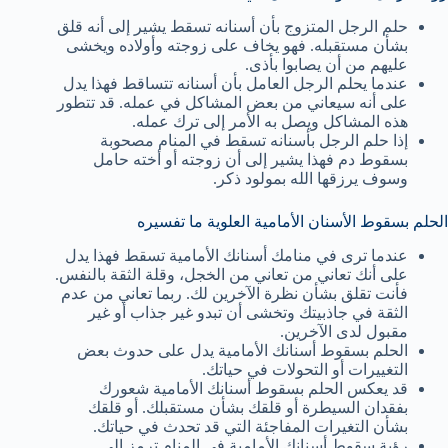
حلم الرجل المتزوج بأن أسنانه تسقط يشير إلى أنه قلق
بشأن مستقبله. فهو يخاف على زوجته وأولاده ويخشى
عليهم من أن يصابوا بأذى.
عندما يحلم الرجل العامل بأن أسنانه تتساقط فهذا يدل
على أنه سيعاني من بعض المشاكل في عمله. قد تتطور
هذه المشاكل ويصل به الأمر إلى ترك عمله.
إذا حلم الرجل بأسنانه تسقط في المنام مصحوبة
بسقوط دم فهذا يشير إلى أن زوجته أو أخته حامل
وسوف يرزقها الله بمولود ذكر.
الحلم بسقوط الأسنان الأمامية العلوية ما تفسيره
عندما ترى في منامك أسنانك الأمامية تسقط فهذا يدل
على أنك تعاني من تعاني من الخجل، وقلة الثقة بالنفس.
فأنت تقلق بشأن نظرة الآخرين لك. ربما تعاني من عدم
الثقة في جاذبيتك وتخشى أن تبدو غير جذاب أو غير
مقبول لدى الآخرين.
الحلم بسقوط أسنانك الأمامية يدل على حدوث بعض
التغييرات أو التحولات في حياتك.
قد يعكس الحلم بسقوط أسنانك الأمامية شعورك
بفقدان السيطرة أو قلقك بشأن مستقبلك. أو قلقك
بشأن التغيرات المفاجئة التي قد تحدث في حياتك.
رؤية سقوط أسنانك الأمامية في المنام ترمز إلى