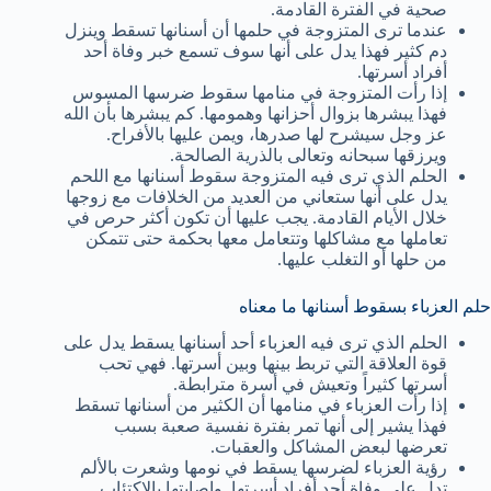
صحية في الفترة القادمة.
عندما ترى المتزوجة في حلمها أن أسنانها تسقط وينزل
دم كثير فهذا يدل على أنها سوف تسمع خبر وفاة أحد
أفراد أسرتها.
إذا رأت المتزوجة في منامها سقوط ضرسها المسوس
فهذا يبشرها بزوال أحزانها وهمومها. كم يبشرها بأن الله
عز وجل سيشرح لها صدرها، ويمن عليها بالأفراح.
ويرزقها سبحانه وتعالى بالذرية الصالحة.
الحلم الذي ترى فيه المتزوجة سقوط أسنانها مع اللحم
يدل على أنها ستعاني من العديد من الخلافات مع زوجها
خلال الأيام القادمة. يجب عليها أن تكون أكثر حرص في
تعاملها مع مشاكلها وتتعامل معها بحكمة حتى تتمكن
من حلها أو التغلب عليها.
حلم العزباء بسقوط أسنانها ما معناه
الحلم الذي ترى فيه العزباء أحد أسنانها يسقط يدل على
قوة العلاقة التي تربط بينها وبين أسرتها. فهي تحب
أسرتها كثيراً وتعيش في أسرة مترابطة.
إذا رأت العزباء في منامها أن الكثير من أسنانها تسقط
فهذا يشير إلى أنها تمر بفترة نفسية صعبة بسبب
تعرضها لبعض المشاكل والعقبات.
رؤية العزباء لضرسها يسقط في نومها وشعرت بالألم
تدل على وفاة أحد أفراد أسرتها. وإصابتها بالاكتئاب