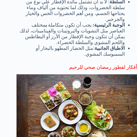
السلطة
: لا بد أن تشتمل مائدة الإفطار علي نوع من
سلطة الخضروات، وذلك لما تحتويه من ألياف وماء
يحتاجها الجسم، ومن أهم الخضروات الخس والخيار
والجرجير.
الوجبة الرئيسية:
يجب أن تكون متكاملة
ب
مختلف
العناصر مثل النشويات والبروتينات والفيتامينات، لذلك
يمكن أن تتكون وجبة الإفطار من الأرز أو البطاطس
واللحم المشوي والسلطة الخضراء.
الاطباق الجانبية
:مثل الخضار المطهو بالبخار أو
السمبوسك المشوي.
أفكار لفطور رمضان صحي للرجيم