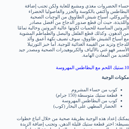
حساء الخضروات مغذي ومشبع للغاية ولكن تجنب إضافة
البطاطس واكتفي بالكوسة والجزر والفاصوليا الخضراء
والبروكلي. أسياخ شيش الطاووق من الوجبات الصحية
واللذيذة، حيث أن قطع صدور الدجاج من أفضل مصادر
البروتين المناسبة للحميات لكونها عالية البروتين وخالية تمامًا
من الدهون. وكذلك قطع الفلفل والبصل والطماطم المشوية
مع أسياخ الشيش طاووق، سوف تضيف نكهة أعمق وألذ
للدجاج وتزيد من القيمة الغذائية للوجبة. أما خبز التورتيلا
الأسمر فهو غني بالألياف والكربوهيدرات الصحية ومصدر جيد
للعديد من المعادن الهامة.
10.ستيك اللحم مع البطاطس المهروسة
مكونات الوجبة
كوب من حساء المشروم
قطعة ستيك متوسطة (150 جرام)
كوب من البطاطس المهروسة
الخضار المطهي على البخار (كوب)
يمكنك إعداد هذه الوجبة بطريقة صحية من خلال اتباع خطوات
بسيطة: اختر قطعة ستيك قليلة الدهن، وتجنب إضافة الزبدة