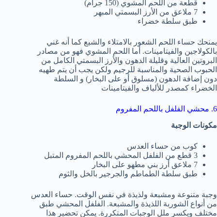
قطعة من اللحم المشوي (150 جرام)
7 ملاعق من الأرز البسمتي المبهر
طبق سلطة خضراء
يمنحك حساء اللحم الشعور بالامتلاء والشبع كما أنه غني
بالكولاجين والفيتامينات. أما اللحم المشوي فهو من مصادر
البروتين العالية وقليلة الدهون والأرز البسمتي الكامل من
الحبوب الصحية والمناسبة للرجيم ولكن يجب أن يتم طهيه
دون إضافة الدهون (مسلوق أو على البخار) و السلطة
الخضراء كمصدر للألياف والفيتامينات
6. محشي الفلفل باللحم المفروم
مكونات الوجبة
كوب من حساء العدس
3 قطع من الفلفل المحشي باللحم المفروم المتبل
7 ملاعق أرز بني مطهو على البخار
طبق سلطة الطماطم والجرجير بالخل والثوم
وجبة متنوعة ومشبعة ولذيذة في نفس الوقت. حساء العدس
من أنواع الشوربة اللذيذة والمشبعة. الفلفل المحشي طبق
مختلف ويكسر ملل الوجبات المتكررة. يمكن تحضير هذا