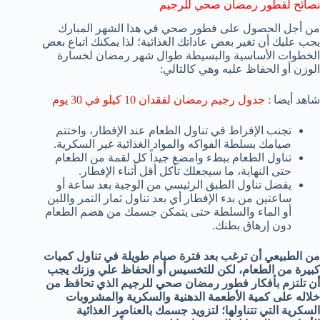
نصائح لفطور رمضان صحي للرجيم
من أجل الحصول على فطور صحي في هذا الشهر المبارك
يجب عليك أن تغير بعض عاداتك الغذائية؛ لذا يمكنك اتباع بعض
الخطوات الأساسية والبسيطة طوال شهر رمضان لخسارة
الوزن أو الحفاظ عليه وهي كالتالي:
شاهد أيضا :
جدول رجيم رمضان لفقدان 10 كيلو في 30 يوم
تجنب الإفراط في تناول الطعام عند الإفطار، واختتم
صيامك بسلطة الفواكه والمواد الغذائية غير السكرية.
تناول الطعام ببطء وامضغ جيداً كل لقمة من الطعام
حتى النهاية، ما سيجعلك تأكل أقل أثناء الإفطار.
يفضل تناول الطبق الرئيسي من الوجبة بعد ساعة أو
ساعتين من بدء الإفطار أي بعد تناول ثمار التمر واللبن
أو الماء والسلطة حتى يتمكن جسمك من هضم الطعام
دون إرهاق بطنك.
من الطبيعي أن ترغب بعد فترة صيام طويلة في تناول كميات
كبيرة من الطعام، لكن للتخسيس أو الحفاظ علي وزنك يجب
أن تلتزم بأفكار فطور رمضان صحي للرجيم الذي تحافظ من
خلاله على كمية الأطعمة الدهنية والسكرية والمشروبات
السكرية التي تتناولها؛ لتزويد جسمك بالعناصر الغذائية