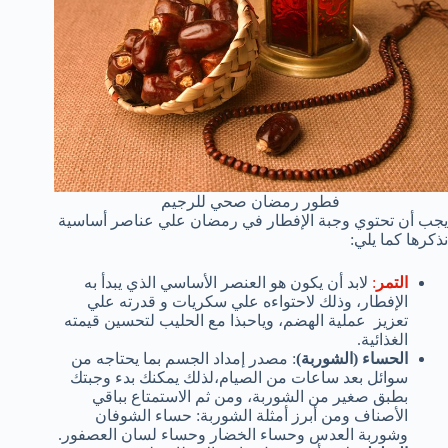
فطور رمضان صحي للرجيم
يجب أن تحتوي وجبة الإفطار في رمضان علي عناصر أساسية
نذكرها كما يلي:
التمر
:
لابد أن يكون هو العنصر الأساسي الذي يبدأ به
الإفطار، وذلك لاحتواءه علي سكريات و قدرته علي
تعزيز عملية الهضم، وياحبذا مع الحليب لتحسين قيمته
الغذائية.
الحساء (الشوربة)
: مصدر إمداد الجسم بما يحتاجه من
سوائل بعد ساعات من الصيام،لذلك يمكنك بدء وجبتك
بطبق صغير من الشوربة، ومن ثم الاستمتاع بباقي
الأصناف ومن أبرز أمثلة الشوربة: حساء الشوفان
وشوربة العدس وحساء الخضار وحساء لسان العصفور.