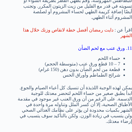
للبطاطس المهروسة، وقم بطهي الفطر بطريقة الشواء أو
تسويته في قدر مع القليل من زيت الزيتون المكرر. وتجنب
أيضًا إضافة كريمة الطهي لحساء المشروم أو لصلصة
المشروم أثناء الطهي.
اقرأ عن :
دايت رمضان أفضل خطة لانقاص وزنك خلال هذا
الشهر
11. ورق عنب مع لحم الضأن
حساء اللحم
7 – 10 قطع ورق عنب (متوسطة الحجم)
قطعة من لحم الضأن بدون دهن (150 غرام)
شرائح الطماطم وأوراق الخس
يمكن لهذه الوجبة اللذيذة أن تنسيك كل أعباء الصيام والجوع.
ابدأ بطبق صغير من حساء اللحم لتحضر معدتك للوجبة
الدسمة. على الرغم من أن ورق العنب غير موجود في مقدمة
الأطباق الصحية، إلا أن كسر الملل وتناوله مرة واحدة في
الشهر بكميات محدودة لن يؤثر على نظامك الغذائي الصحي
ولن يتسبب في زيادة الوزن. ولكن بالتأكيد سوف يتسبب في
إرضاء معدتك.