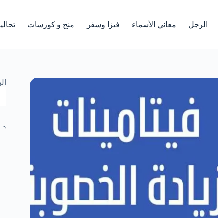
الرجل
معاني الأسماء
فيزا وسفر
منح و كورسات
تحالي
ال