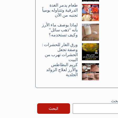
طعام يدمر الغدة
الدرقية وتتناوله يومياً
تجنبه من الأن
لماذا يوصف ماء الأرز
بأنه “ذهب سائل”
وكيف تستخدمه؟
ورق الغار للحشرات :
وصفة تجعل
الحشرات تهرب من
البيت
كريم البطاطس
والأرز لعلاج الزوائد
الجلدية
بحث
البحث