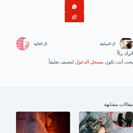
ال
السابقة
ال
التالية
اترك ردّاً
يجب أنت تكون
مسجل الدخول
لتضيف تعليقاً.
مقالات مشابهة