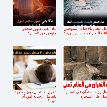
هل الحلم بالاحباب المتوفيين
ماذا يعني ظهور شخص
اثناء النوم أمر جيد ام سيء؟
متوفى في المنام؟
هل رؤية الفئران في المنام
دخول الامتحان دون مذاكرة
تدل على السحر؟
للحامل | رسالة قلق أم
تنبيه؟