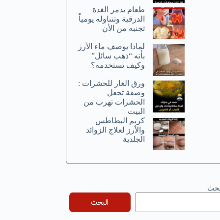
طعام يدمر الغدة
الدرقية وتتناوله يومياً
تجنبه من الأن
لماذا يوصف ماء الأرز
بأنه “ذهب سائل”
وكيف تستخدمه؟
ورق الغار للحشرات :
وصفة تجعل
الحشرات تهرب من
البيت
كريم البطاطس
والأرز لعلاج الزوائد
الجلدية
بحث
البحث