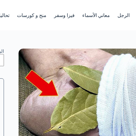
الرجل
معاني الأسماء
فيزا وسفر
منح و كورسات
تحالي
ال