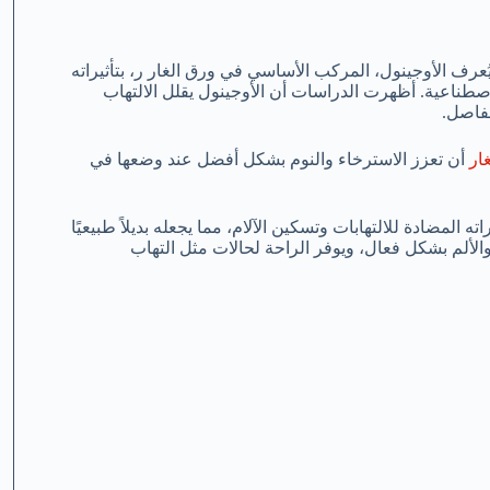
ف الأوجينول، المركب الأساسي في ورق الغار ر، بتأثيراته
م الاصطناعية. أظهرت الدراسات أن الأوجينول يقلل الالتهاب
مفاصل.
ار
أن تعزز الاسترخاء والنوم بشكل أفضل عند وضعها في
 المضادة للالتهابات وتسكين الآلام، مما يجعله بديلاً طبيعيًا
والألم بشكل فعال، ويوفر الراحة لحالات مثل التهاب