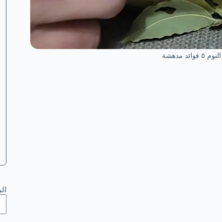
د مدهشة
ال