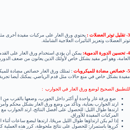
3- تقليل توتر العضلات :
يحتوي ورق الغار على مركبات مفيدة أخرى مثل ا
توتر العضلات وتعزيز التأثيرات العلاجية الشاملة.
4- تحسين الدورة الدموية:
يمكن أن يؤدي استخدام ورق الغار على القدم
العامة، وهو أمر مفيد بشكل خاص لأولئك الذين يعانون من ضعف الدورة 
5- خصائص مضادة للميكروبات
: ثمتلك ورق الغار خصائص مضادة للميك
مفيدة بشكل خاص في منع حالات مثل قدم الرياضي. يمكنك أيضا تجرب
للتطبيق الصحيح لوضع ورق الغار في الجوارب :
ضع ورقة غار واحدة أو أكثر داخل الجورب، وضعها بالقرب من ا
ارتد الجوارب بعناية، وتأكد من وضع ورق الغار بشكل محكم وآمن
ارتدها طوال الليل: للحصول على أفضل النتائج، ارتد الجوارب م
المركبات المفيدة للأوراق.
إذا لم يكن ارتداؤها طوال الليل مريحًا، ارتدها لبضع ساعات أثناء ال
كررها باستمرار: للحصول على نتائج ملحوظة، كرر هذه العملية كل