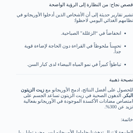
قصص نجاح: من النظارة إلى الرؤية الواضحة
تشير تقارير حديثة إلى أن الأشخاص الذين أدخلوا الأوريجانو في
نظامهم الغذائي اليومي لاحظوا:
انخفاضاً في “الزغللة” الصباحية.
تحسناً ملحوظاً في القراءة دون الحاجة لإضاءة قوية
جداً.
تباطؤاً كبيراً في نمو المياه البيضاء لدى كبار السن.
نصيحة ذهبية
للحصول على أفضل النتائج، ادمج الأوريجانو مع
زيت الزيتون
البكر
. الدهون الصحية في زيت الزيتون تساعد الجسم على
امتصاص مضادات الأكسدة الموجودة في الأوريجانو بفعالية
تزيد عن 300%.
خاتمة:
الطبيعة لا تزال تدهشنا بحلولها. الأوريجانو ليس مجرد توابل، بل