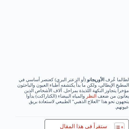
لطالما عُرف
الأوريجانو
(أو الزعتر البري) كعنصر أساسي في
المطبخ الإيطالي، ولكن ما بدأ يكتشفه أطباء العيون والباحثون
مؤخراً يتجاوز النكهة اللذيذة بمراحل. آلاف الأشخاص الذين
يعانون من ضعف
النظر
والمياه البيضاء (الكتاراكت) بدأوا
يتجهون نحو هذا “العلاج الذهبي” الطبيعي لاستعادة بريق
عيونهم.
ستقرأ في هذا المقال