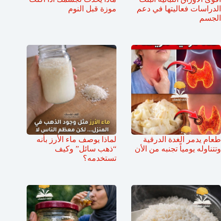
الدراسات فعاليتها في دعم
موزة قبل النوم
الجسم
طعام يدمر الغدة الدرقية
لماذا يوصف ماء الأرز بأنه
وتتناوله يومياً تجنبه من الأن
“ذهب سائل” وكيف
تستخدمه؟