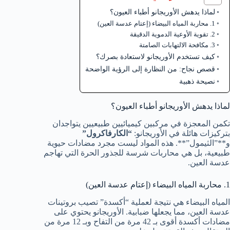
لماذا يدهش الأوريجانو أطباء العيون؟
1. محاربة المياه البيضاء (إعتام عدسة العين)
2. تقوية الأوعية الدموية الدقيقة
3. مكافحة الالتهابات الصامتة
كيف تستخدم الأوريجانو لاستعادة بصرك؟
قصص نجاح: من النظارة إلى الرؤية الواضحة
نصيحة ذهبية
لماذا يدهش الأوريجانو أطباء العيون؟
تكمن المعجزة في مركبين كيميائيين طبيعيين يتواجدان
بتركيزات هائلة في الأوريجانو:
“الكارفاكرول”
و**”الثيمول”**. هذه المواد ليست مجرد مضادات حيوية
طبيعية، بل هي محاربات شرسة للجذور الحرة التي تهاجم
عدسة العين.
1. محاربة المياه البيضاء (إعتام عدسة العين)
المياه البيضاء هي نتيجة لعملية “أكسدة” تصيب بروتينات
عدسة العين، مما يجعلها ضبابية. الأوريجانو يحتوي على
مضادات أكسدة أقوى بـ 42 مرة من التفاح وبـ 12 مرة من