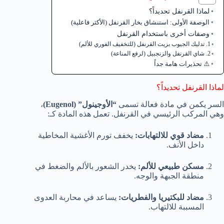
لماذا القرنفل تحديداً؟
الوصفة الأولى: استنشاق بخار القرنفل (الأكثر فاعلية)
وصفات أخرى باستخدام القرنفل
1. تدليك الجيوب بزيت القرنفل (للتخفيف الفوري للألم)
2. شاي القرنفل والزنجبيل (لرفع المناعة)
⚠️ تحذيرات هامة جداً
لماذا القرنفل تحديداً؟
السر يكمن في مادة فعالة تسمى
“الأوجينول” (Eugenol)
،
وهي المركب الرئيسي في القرنفل. تعمل هذه المادة كـ:
مضاد قوي للالتهابات:
يخفف تورم الأغشية المخاطية
داخل الأنف.
مسكن طبيعي للألم:
يخدر الشعور بالألم والضغط في
منطقة الجبهة والوجه.
مضاد للبكتيريا والفطريات:
يساعد في محاربة العدوى
المسببة للالتهاب.