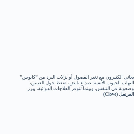
يعاني الكثيرون مع تغير الفصول أو نزلات البرد من “كابوس”
التهاب الجيوب الأنفية: صداع نابض، ضغط حول العينين،
وصعوبة في التنفس. وبينما تتوفر العلاجات الدوائية، يبرز
القرنفل (Clove)