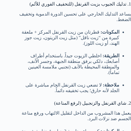
1. تدليك الجيوب بزيت القرنفل (للتخفيف الفوري للألم)
يساعد التدليك الخارجي على تحسين الدورة الدموية وتخفيف
الضغط.
المكونات:
قطرتان من زيت القرنفل المركز + ملعقة
كبيرة من “زيت ناقل” (مثل زيت الزيتون، زيت جوز
الهند، أو زيت اللوز).
الطريقة:
اخلطي الزيوت جيداً. باستخدام أطراف
أصابعك، دلكي برفق منطقة الجبهة، وجسر الأنف،
والمنطقة المحيطة بالأنف (تجنبي ملامسة العينين
تماماً).
ملاحظة:
لا تضعي زيت القرنفل الخام مباشرة على
الجلد لأنه حارق؛ يجب تخفيفه دائماً.
2. شاي القرنفل والزنجبيل (لرفع المناعة)
يعمل هذا المشروب من الداخل لتقليل الالتهاب ورفع مناعة
الجسم ضد نزلات البرد.