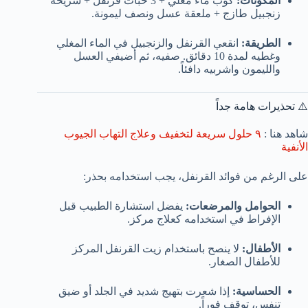
المكونات:
كوب ماء مغلي + 3 حبات قرنفل + شريحة
زنجبيل طازج + ملعقة عسل ونصف ليمونة.
الطريقة:
انقعي القرنفل والزنجبيل في الماء المغلي
وغطيه لمدة 10 دقائق. صفيه، ثم أضيفي العسل
والليمون واشربيه دافئاً.
⚠️ تحذيرات هامة جداً
شاهد هنا :
٩ حلول سريعة لتخفيف وعلاج التهاب الجيوب
الأنفية
على الرغم من فوائد القرنفل، يجب استخدامه بحذر:
الحوامل والمرضعات:
يفضل استشارة الطبيب قبل
الإفراط في استخدامه كعلاج مركز.
الأطفال:
لا ينصح باستخدام زيت القرنفل المركز
للأطفال الصغار.
الحساسية:
إذا شعرت بتهيج شديد في الجلد أو ضيق
تنفس، توقف فوراً.