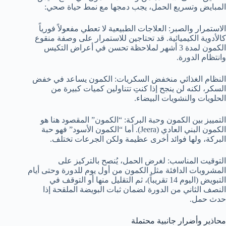
المبايض وتسريع الحمل، يجب دمجها مع نمط حياة صحي:
الاستمرار والصبر: العلاجات الطبيعية لا تعطي مفعولاً فورياً
كالأدوية الكيميائية. قد تحتاجين للاستمرار على وصفة منقوع
الكمون لمدة 3 أشهر لملاحظة تحسن في أعراض التكيس
وانتظام الدورة.
النظام الغذائي منخفض السكريات: الكمون يساعد في خفض
السكر، لكنه لن ينجح إذا كنتِ تتناولين كميات كبيرة من
الحلويات والنشويات البيضاء.
التمييز بين الكمون وحبة البركة: “الكمون” المقصود هنا هو
الكمون البني العادي (Jeera). أما “الكمون الأسود” فهو حبة
البركة، ولها فوائد أخرى عظيمة ولكن الجرعات تختلف.
التوقيت المناسب: لغرض الحمل، يُنصح بالتركيز على
المشروبات الدافئة مثل الكمون من أول يوم للدورة وحتى أيام
التبويض (اليوم 14 تقريباً)، ثم التقليل منها أو التوقف في
النصف الثاني من الدورة لضمان ثبات البويضة الملقحة إذا
حدث حمل.
محاذير وأضرار جانبية محتملة