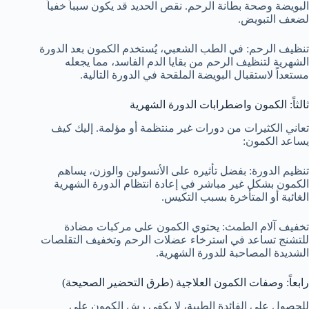
البويضة وصحة بطانة الرحم. نقص الحديد قد يكون سبباً خفياً
لضعف التبويض.
تنظيف الرحم: في الطب الشعبي، يُستخدم الكمون بعد الدورة
الشهرية لتنظيف الرحم من بقايا الدم الفاسد، مما يجعله
مستعداً لاستقبال البويضة الملقحة في الدورة التالية.
ثالثاً: الكمون واضطرابات الدورة الشهرية
تعاني الكثيرات من دورات غير منتظمة أو مؤلمة. إليك كيف
يساعد الكمون:
تنظيم الدورة: بفضل تأثيره على الأنسولين والوزن، يساهم
الكمون بشكل غير مباشر في إعادة انتظام الدورة الشهرية
الغائبة أو المتأخرة بسبب التكيس.
تخفيف آلام الطمث: يحتوي الكمون على مركبات مضادة
للتشنج تساعد في استرخاء عضلات الرحم وتخفيف التقلصات
الشديدة المصاحبة للدورة الشهرية.
رابعاً: وصفات الكمون العلاجية (طرق التحضير الصحيحة)
للحصول على الفائدة الطبية، لا يكفي رش الكمون على