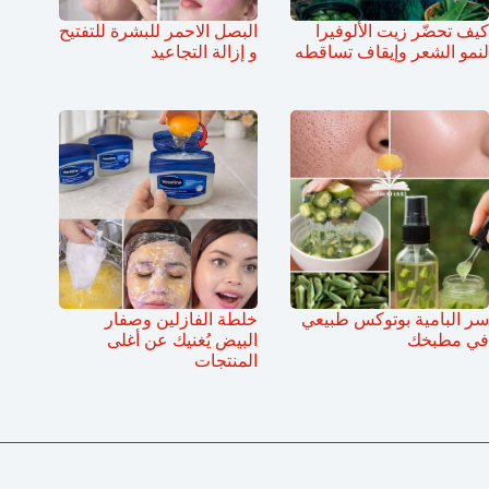
كيف تحضّر زيت الألوفيرا
البصل الاحمر للبشرة للتفتيح
لنمو الشعر وإيقاف تساقطه
و إزالة التجاعيد
سر البامية بوتوكس طبيعي
خلطة الفازلين وصفار
في مطبخك
البيض يُغنيك عن أغلى
المنتجات