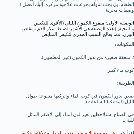
الطعام، بل يجب تناوله بجرعات علاجية مركزة. إليك أفضل 3
وصفات مجربة:
الوصفة الأولى: منقوع الكمون الليلي (الأقوى للتكيس
والتنحيف) هذه الوصفة هي الأشهر لضبط سكر الدم وإنقاص
الوزن، مما يعالج السبب الجذري لتكيس المبايض.
المكونات:
2 ملعقة صغيرة من بذور الكمون (غير المطحون).
كوب ماء كبير.
الطريقة:
ضعي بذور الكمون في كوب الماء واتركيها منقوعة طوال
الليل (لمدة 8-10 ساعات).
في الصباح، ستلاحظين تغير لون الماء إلى الأصفر المائل
للبني.
اقرأ عن :
هل مقاومة الإنسولين تؤخر الحمل وعلاقتها بتكيس