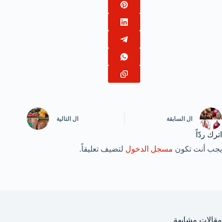
ال
السابقة
ال
التالية
اترك ردّاً
يجب أنت تكون
مسجل الدخول
لتضيف تعليقاً.
مقالات مشابهة