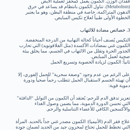
فقدان الوزن. الكمون يعمل كمحفز لعملية الأيض
(Metabolism). تناول الكمون بانتظام قد يساعد في حرق
الدهون المتراكمة، خاصة في منطقة البطن، وهو ما يعتبر
الخطوة الأولى طبياً لعلاج تكيس المبايض.
3. خصائص مضادة للالتهاب
التكيس يُصنف أحياناً كحالة التهابية من الدرجة المنخفضة.
الكمون غني بمضادات الأكسدة (مثل الفلافونويد) التي تحارب
الجذور الحرة وتقلل من الالتهاب في الجسم، مما يخلق بيئة
صحية لعمل المبايض.
ثانياً: الكمون لزيادة الخصوبة وتسريع الحمل
على الرغم من عدم وجود “وصفة سحرية” للحمل الفوري، إلا
أن تهيئة الجسم لاستقبال الحمل تتطلب رحماً صحياً ودورة
دموية قوية:
تعزيز تدفق الدم للرحم: يُعتقد أن الكمون من التوابل “الدافئة”
التي تحسن الدورة الدموية، مما يضمن وصول الغذاء
والأكسجين الكافي للأعضاء التناسلية والرحم.
علاج فقر الدم (الأنيميا): الكمون مصدر غني جداً بالحديد. المرأة
التي تخطط للحمل تحتاج لمخزون جيد من الحديد لضمان جودة