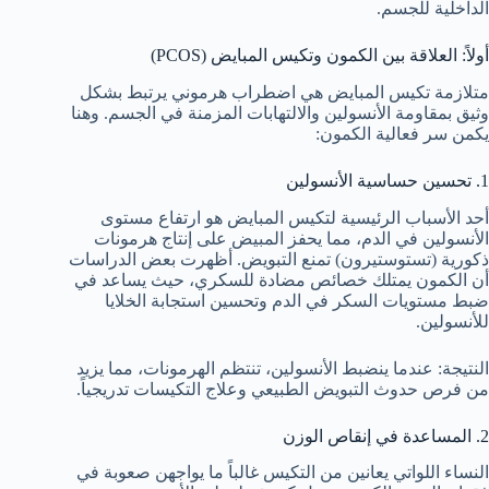
الداخلية للجسم.
أولاً: العلاقة بين الكمون وتكيس المبايض (PCOS)
متلازمة تكيس المبايض هي اضطراب هرموني يرتبط بشكل
وثيق بمقاومة الأنسولين والالتهابات المزمنة في الجسم. وهنا
يكمن سر فعالية الكمون:
1. تحسين حساسية الأنسولين
أحد الأسباب الرئيسية لتكيس المبايض هو ارتفاع مستوى
الأنسولين في الدم، مما يحفز المبيض على إنتاج هرمونات
ذكورية (تستوستيرون) تمنع التبويض. أظهرت بعض الدراسات
أن الكمون يمتلك خصائص مضادة للسكري، حيث يساعد في
ضبط مستويات السكر في الدم وتحسين استجابة الخلايا
للأنسولين.
النتيجة: عندما ينضبط الأنسولين، تنتظم الهرمونات، مما يزيد
من فرص حدوث التبويض الطبيعي وعلاج التكيسات تدريجياً.
2. المساعدة في إنقاص الوزن
النساء اللواتي يعانين من التكيس غالباً ما يواجهن صعوبة في