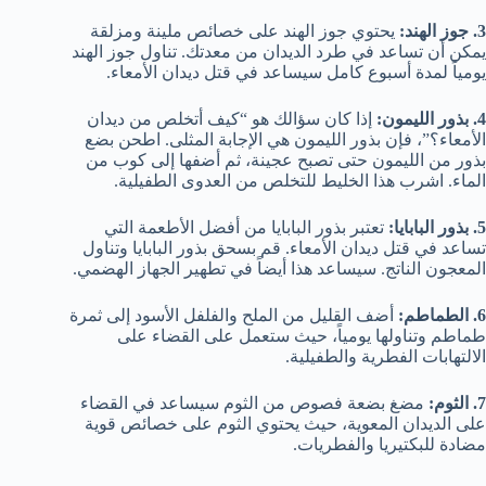
3. جوز الهند:
يحتوي جوز الهند على خصائص ملينة ومزلقة
يمكن أن تساعد في طرد الديدان من معدتك. تناول جوز الهند
يومياً لمدة أسبوع كامل سيساعد في قتل ديدان الأمعاء.
4. بذور الليمون:
إذا كان سؤالك هو “كيف أتخلص من ديدان
الأمعاء؟”، فإن بذور الليمون هي الإجابة المثلى. اطحن بضع
بذور من الليمون حتى تصبح عجينة، ثم أضفها إلى كوب من
الماء. اشرب هذا الخليط للتخلص من العدوى الطفيلية.
5. بذور البابايا:
تعتبر بذور البابايا من أفضل الأطعمة التي
تساعد في قتل ديدان الأمعاء. قم بسحق بذور البابايا وتناول
المعجون الناتج. سيساعد هذا أيضاً في تطهير الجهاز الهضمي.
6. الطماطم:
أضف القليل من الملح والفلفل الأسود إلى ثمرة
طماطم وتناولها يومياً، حيث ستعمل على القضاء على
الالتهابات الفطرية والطفيلية.
7. الثوم:
مضغ بضعة فصوص من الثوم سيساعد في القضاء
على الديدان المعوية، حيث يحتوي الثوم على خصائص قوية
مضادة للبكتيريا والفطريات.