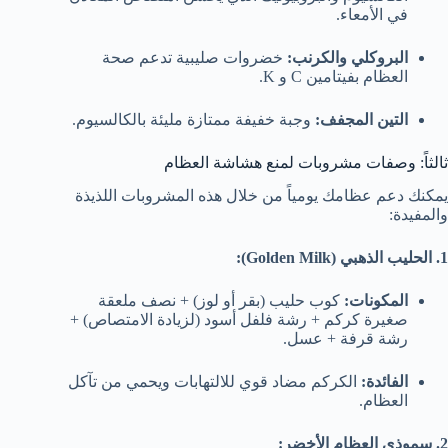
في الأمعاء.
البروكلي والكرنب:
خضروات صليبية تدعم صحة
العظام بفيتامين C و K.
التين المجفف:
وجبة خفيفة ممتازة مليئة بالكالسيوم.
ثالثاً: وصفات مشروبات لمنع هشاشة العظام
يمكنك دعم عظامك يومياً من خلال هذه المشروبات اللذيذة
والمفيدة:
1. الحليب الذهبي (Golden Milk):
المكونات:
كوب حليب (بقر أو لوز) + نصف ملعقة
صغيرة كركم + رشة فلفل أسود (لزيادة الامتصاص) +
رشة قرفة + عسل.
الفائدة:
الكركم مضاد قوي للالتهابات ويحمي من تآكل
العظام.
2. سموذي العظام الأخضر: