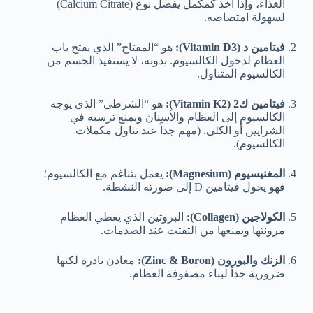
الغذاء، وإذا أخذ كمكمل يفضل نوع (Calcium Citrate)
لسهولة امتصاصه.
فيتامين د (Vitamin D3):
هو “المفتاح” الذي يفتح باب
العظام لدخول الكالسيوم. بدونه، لا يستفيد الجسم من
الكالسيوم المتناول.
فيتامين ك2 (Vitamin K2):
هو “الشرطي” الذي يوجه
الكالسيوم إلى العظام والأسنان ويمنع ترسبه في
الشرايين أو الكلى. (مهم جداً عند تناول مكملات
الكالسيوم).
المغنيسيوم (Magnesium):
يعمل بتناغم مع الكالسيوم؛
فهو يحول فيتامين D إلى صورته النشطة.
الكولاجين (Collagen):
البروتين الذي يعطي العظام
مرونتها ويمنعها من التفتت عند الصدمات.
الزنك والبورون (Zinc & Boron):
معادن نادرة لكنها
ضرورية جداً لبناء مصفوفة العظام.