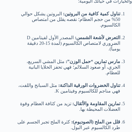
والخيارات في حياتك اليومية:
تناول كمية كافية من البروتين:
البروتين يشكل حوالي
50% من حجم العظام؛ نقصه يقلل من امتصاص
الكالسيوم.
التعرض لأشعة الشمس:
المصدر الأول لفيتامين D
الضروري لامتصاص الكالسيوم (لمدة 15-20 دقيقة
يومياً).
مارس تمارين “حمل الوزن”:
مثل المشي السريع،
الجري، أو صعود السلالم؛ فهي تحفز الخلايا البانية
للعظام.
تناول الخضروات الورقية الداكنة:
مثل السبانخ واللفت،
فهي مناجم للكالسيوم وفيتامين K.
تمارين المقاومة والأثقال:
تزيد من كثافة العظام وقوة
العضلات المحيطة بها.
قلل من الملح (الصوديوم):
كثرة الملح تجبر الجسم على
طرد الكالسيوم عبر البول.