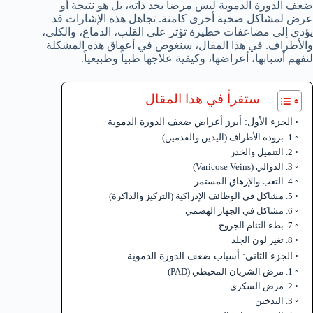
ضعف الدورة الدموية ليس مرضاً بحد ذاته، بل هو نتيجة أو
عرض لمشاكل صحية أخرى كامنة. تجاهل هذه الإشارات قد
يؤدي إلى مضاعفات خطيرة تؤثر على القلب، الدماغ، والكلى،
والأطراف. في هذا المقال، سنغوص في أعماق هذه المشكلة
لنفهم أسبابها، أعراضها، وكيفية علاجها طبياً وطبيعياً.
ستقرأ في هذا المقال
الجزء الأول: أبرز أعراض ضعف الدورة الدموية
1. برودة الأطراف (اليدين والقدمين)
2. التنميل والخدر
3. الدوالي (Varicose Veins)
4. التعب والإرهاق المستمر
5. مشاكل في الوظائف الإدراكية (التركيز والذاكرة)
6. مشاكل في الجهاز الهضمي
7. بطء التئام الجروح
8. تغير لون الجلد
الجزء الثاني: أسباب ضعف الدورة الدموية
1. مرض الشريان المحيطي (PAD)
2. مرض السكري
3. التدخين