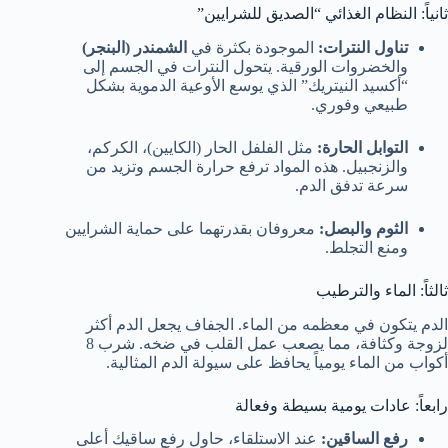
ثانياً: النظام الغذائي “الصديق للشرايين”
تناول النترات:
الموجودة بكثرة في
الشمندر (البنجر)
والخضروات الورقية. يتحول النترات في الجسم إلى
“أكسيد النيتريك” الذي يوسع الأوعية الدموية بشكل
طبيعي وفوري.
التوابل الحارة:
مثل الفلفل الحار (الكايين)، الكركم،
والزنجبيل. هذه المواد ترفع حرارة الجسم وتزيد من
سرعة تدفق الدم.
الثوم والبصل:
معروفان بقدرتهما على حماية الشرايين
ومنع التجلط.
ثالثاً: الماء والترطيب
الدم يتكون في معظمه من الماء. الجفاف يجعل الدم أكثر
لزوجة وكثافة، مما يصعب عمل القلب في ضخه. شرب 8
أكواب من الماء يومياً يحافظ على سيولة الدم المثالية.
رابعاً: عادات يومية بسيطة وفعالة
رفع الساقين:
عند الاستلقاء، حاول رفع ساقيك أعلى