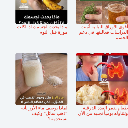
أقوى الأوراق النباتية أثبتت
ماذا يحدث لجسمك اذا اكلت
الدراسات فعاليتها في دعم
موزة قبل النوم
الجسم
طعام يدمر الغدة الدرقية
لماذا يوصف ماء الأرز بأنه
وتتناوله يومياً تجنبه من الأن
“ذهب سائل” وكيف
تستخدمه؟