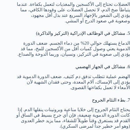
العضلات تحتاج إلى الأكسجين والمغذيات لتعمل بكفاءة. عندما
يتباطأ ضخ الدم، لا تحصل العضلات على وقودها الكافي، مما
يؤدي إلى الشعور بالإجهاد السريع عند بذل أقل مجهود،
وصعوبة في صعود الدرج أو المشي.
5. مشاكل في الوظائف الإدراكية (التركيز والذاكرة)
الدماغ يستهلك حوالي 20% من دماء الجسم. ضعف الدورة
الدموية يعني وصول كميات أقل من الأكسجين للمخ، مما قد
يؤدي إلى صعوبة في التركيز، ونسيان، وربما الدوخة والصداع.
6. مشاكل في الجهاز الهضمي
الهضم عملية تتطلب تدفق دم كثيف. ضعف الدورة الدموية قد
يؤدي إلى الإمساك، آلام المعدة، وحتى فقدان الشهية لأن
الأمعاء لا تعمل بكفاءتها القصوى.
7. بطء التئام الجروح
يحتاج التئام الجروح إلى خلايا مناعية وبروتينات ينقلها الدم. إذا
كانت الدورة الدموية ضعيفة، فإن أي جرح بسيط في الساق أو
القدم قد يستغرق وقتاً طويلاً للشفاء، مما يزيد خطر العدوى
(وهو أمر خطير جداً لمرضى السكري).