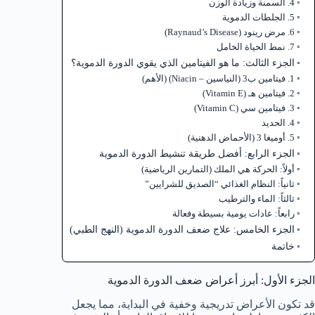
4. السمنة وزيادة الوزن
5. الجلطات الدموية
6. مرض رينود (Raynaud’s Disease)
7. نمط الحياة الخامل
الجزء الثالث: ما هو الفيتامين الذي يقوي الدورة الدموية؟
1. فيتامين ب3 (النياسين – Niacin) (الأهم)
2. فيتامين هـ (Vitamin E)
3. فيتامين سي (Vitamin C)
4. الحديد
5. أوميغا 3 (الأحماض الدهنية)
الجزء الرابع: أفضل طريقة تنشيط الدورة الدموية
أولاً: الحركة هي الملك (التمارين الرياضية)
ثانياً: النظام الغذائي “الصديق للشرايين”
ثالثاً: الماء والترطيب
رابعاً: عادات يومية بسيطة وفعالة
الجزء الخامس: علاج ضعف الدورة الدموية (النهج الطبي)
خاتمة
الجزء الأول: أبرز أعراض ضعف الدورة الدموية
قد تكون الأعراض تدريجية وخفية في البداية، مما يجعل