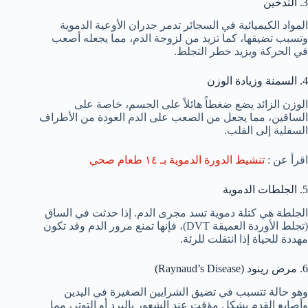
3. التدخين
المواد الكيميائية في السجائر تدمر جدران الأوعية الدموية
وتسبب تضيقها، كما تزيد من لزوجة الدم، مما يجعله أصعب
في الحركة ويزيد خطر التجلط.
4. السمنة وزيادة الوزن
الوزن الزائد يضع ضغطاً هائلاً على الجسم، خاصة على
الساقين، مما يجعل من الصعب على الدم العودة من الأطراف
السفلية إلى القلب.
اقرأ عن :
تنشيط الدورة الدموية بـ ١٤ طعام صحي
5. الجلطات الدموية
الجلطة هي كتلة دموية تسد مجرى الدم. إذا حدثت في الساق
(تجلط الأوردة العميقة DVT)، فإنها تمنع مرور الدم وقد تكون
مهددة للحياة إذا انتقلت للرئة.
6. مرض رينود (Raynaud’s Disease)
وهو حالة تتسبب في تضيق الشرايين الصغيرة في اليدين
وأصابع القدم بشكل مؤقت عند الشعور بالبرد أو التوتر، مما