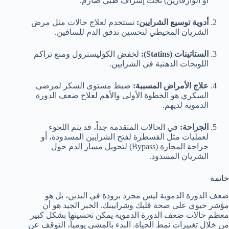
أو الوارفارين) تحت إشراف طبي صارم.
أدوية توسيع الشرايين:
تستخدم لعلاج حالات مثل مرض
الشريان المحيطي لتحسين تدفق الدم للساقين.
الستاتينات (Statins):
لخفض الكوليسترول ومنع تراكم
اللويحات الدهنية في الشرايين.
علاج الأمراض المسببة:
ضبط مستوى السكر لمرضى
السكري هو الخطوة الأولى والأهم لعلاج ضعف الدورة
الدموية لديهم.
الجراحة:
في الحالات المتقدمة جداً، قد يتم اللجوء
لعمليات مثل القسطرة لفتح الشرايين المسدودة، أو
جراحة المجازة (Bypass) لتحويل مسار الدم حول
الشريان المسدود.
خاتمة
ضعف الدورة الدموية ليس مجرد برودة في اليدين، بل هو
مؤشر حيوي على صحة قلبك وشرايينك. الخبر الجيد هو أن
معظم حالات ضعف الدورة الدموية يمكن تحسينها بشكل كبير
من خلال تغييرات نمط الحياة. البدء بالمشي يومياً، التوقف عن