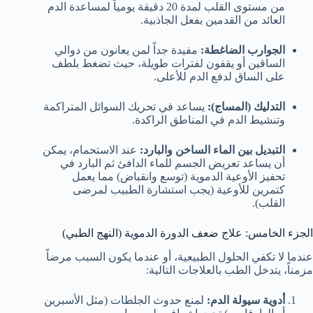
من مستوى القلب لمدة 20 دقيقة يومياً لمساعدة الدم
العائد من القدمين بفعل الجاذبية.
الجوارب الضاغطة:
مفيدة جداً لمن يعانون من دوالي
الساقين أو يقفون لفترات طويلة، حيث تضغط بلطف
على الساق لدفع الدم للأعلى.
التدليك (المساج):
يساعد في تحريك السوائل المتراكمة
وتنشيط الدم في المناطق الراكدة.
التبديل بين الماء الساخن والبارد:
عند الاستحمام، يمكن
أن يساعد تعريض الجسم للماء الدافئ ثم البارد في
تحفيز الأوعية الدموية (توسع وانقباض) مما يعمل
كتمرين للأوعية (يجب استشارة الطبيب لمرضى
القلب).
الجزء الخامس: علاج ضعف الدورة الدموية (النهج الطبي)
عندما لا تكفي الحلول الطبيعية، أو عندما يكون السبب مرضاً
مزمناً، يتدخل الطب بالعلاجات التالية:
أدوية سيولة الدم:
لمنع حدوث الجلطات (مثل الأسبرين