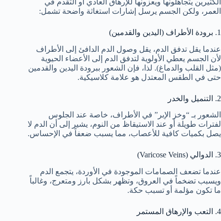
الكثيرين يتجاهلونها ويعزونها للإرهاق العادي أو التقدم في
العمر، ولكن الجسم يرسل إشارات استغاثة واضحة تشمل:
1. برودة الأطراف (اليدين والقدمين)
عندما يقل تدفق الدم، يقل وصول الدم الدافئ إلى الأطراف
لأن الجسم يعطي الأولوية لتدفق الدم إلى الأعضاء الحيوية
(مثل القلب والدماغ). لذا، فإن الشعور ببرودة اليدين والقدمين
حتى في الطقس المعتدل هو علامة كلاسيكية.
2. التنميل والخدر
الشعور بـ “وخز الإبر” في الأطراف، خاصة عند الجلوس
لفترات طويلة أو عند الاستيقاظ من النوم، يشير إلى أن الدم لا
يصل بكميات كافية للأعصاب، مما يسبب ضعفاً في الإحساس.
3. الدوالي (Varicose Veins)
عندما تضعف الصمامات الموجودة في الأوردة، يتجمع الدم
ويسبب تضخماً في العروق، وتظهر بشكل بارز ومتعرج، وغالباً
ما تكون مؤلمة أو تسبب حكة.
4. التعب والإرهاق المستمر