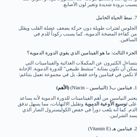
يسبب برودة شديدة وتغير لون الأصابع.
7. نمط الحياة الخامل
الجلوس لفترات طويلة دون حركة يضعف عضلة القلب ويقلل
من كفاءة المضخة الدموية، كما يسبب ركوداً للدم في
الساقين.
الجزء الثالث: ما هو الفيتامين الذي يقوي الدورة الدموية؟
يتساءل الكثيرون عن المكملات الغذائية والفيتامينات التي
يمكن أن تكون بمثابة “منشط طبيعي” للدورة الدموية. الإجابة
لا تكمن في فيتامين واحد فقط، بل في مجموعة تعمل بتناغم:
1. فيتامين ب3 (النياسين – Niacin)
(الأهم)
يعتبر النياسين من أهم الفيتامينات للدورة الدموية لأنه يساعد
على
توسيع الأوعية الدموية
وتقليل الالتهابات، مما يسهل تدفق
الدم. كما أنه يلعب دوراً في خفض الكوليسترول الضار الذي
يسد الشرايين.
2. فيتامين هـ (Vitamin E)