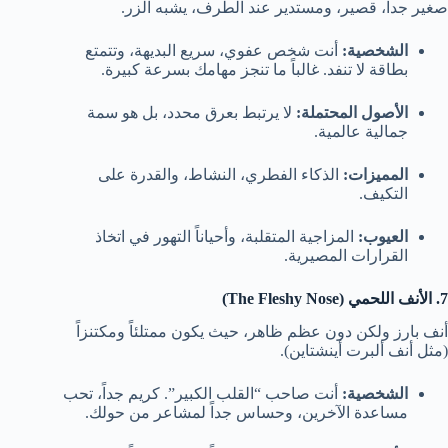
صغير جداً، قصير، ومستدير عند الطرف، يشبه الزر.
الشخصية:
أنت شخص عفوي، سريع البديهة، وتتمتع
بطاقة لا تنفد. غالباً ما تنجز مهامك بسرعة كبيرة.
الأصول المحتملة:
لا يرتبط بعرق محدد، بل هو سمة
جمالية عالمية.
المميزات:
الذكاء الفطري، النشاط، والقدرة على
التكيف.
العيوب:
المزاجية المتقلبة، وأحياناً التهور في اتخاذ
القرارات المصيرية.
7. الأنف اللحمي (The Fleshy Nose)
أنف بارز ولكن دون عظم ظاهر، حيث يكون ممتلئاً ومكتنزاً
(مثل أنف ألبرت أينشتاين).
الشخصية:
أنت صاحب “القلب الكبير”. كريم جداً، تحب
مساعدة الآخرين، وحساس جداً لمشاعر من حولك.