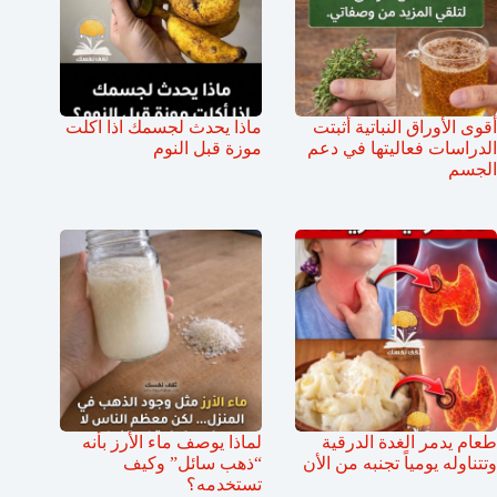
أقوى الأوراق النباتية أثبتت
ماذا يحدث لجسمك اذا اكلت
الدراسات فعاليتها في دعم
موزة قبل النوم
الجسم
طعام يدمر الغدة الدرقية
لماذا يوصف ماء الأرز بأنه
وتتناوله يومياً تجنبه من الأن
“ذهب سائل” وكيف
تستخدمه؟