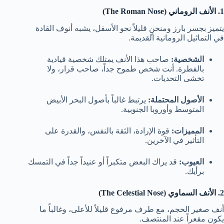
1. الأنف الروماني (The Roman Nose)
يتميز بجسر بارز ومنحنٍ قليلاً نحو الأسفل، يشبه أنوف القادة
في التماثيل الرومانية القديمة.
الشخصية:
صاحب هذا الأنف يمتلك شخصية قيادية
بالفطرة. أنت شخص طموح جداً، صاحب قرار، ولا
تخشى التحديات.
الأصول المحتملة:
يرتبط غالباً بأصول البحر الأبيض
المتوسط وأوروبا الجنوبية.
المميزات:
قوة الإرادة، الثقة بالنفس، والقدرة على
التأثير في الآخرين.
العيوب:
قد يراك البعض متكبراً أو عنيداً جداً في التمسك
برأيك.
2. الأنف السماوي (The Celestial Nose)
أنف صغير الحجم، مع طرف مرفوع قليلاً للأعلى، وغالباً ما
يكون مقعراً عند المنتصف.