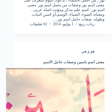
نور ، من اجمل الاسماء ، ندعوك اليوم لتتعرف على
معنى اسم نور وصفات من يحمل اسم نور. معنى
اسم نور : اسم علم مذكر ومؤنث اصله عربى .
ومعناه: الضوء، الضياء، الوسم،أو حُسن النبات
وطوله. صفات حامل اسم نور…
رباب ربيع
1 يوليو، 2014
61 تعليقات
هو و هي
معنى اسم ياسين وصفات حامل الاسم