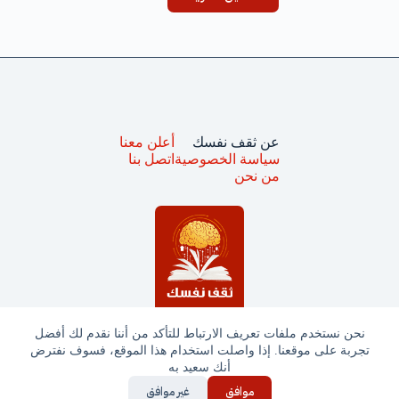
عن ثقف نفسك
أعلن معنا
سياسة الخصوصية
اتصل بنا
من نحن
نحن نستخدم ملفات تعريف الارتباط للتأكد من أننا نقدم لك أفضل
تجربة على موقعنا. إذا واصلت استخدام هذا الموقع، فسوف نفترض
جميع الحقوق محفوظة © ثقف نفسك 2025
أنك سعيد به
موافق
غير موافق