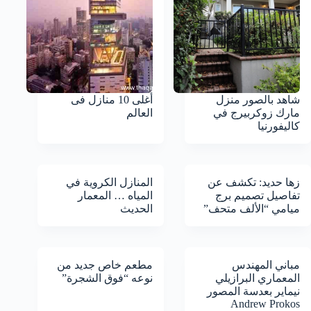
شاهد بالصور منزل
أغلى 10 منازل فى
مارك زوكربيرج في
العالم
كاليفورنيا
زها حديد: تكشف عن
المنازل الكروية في
تفاصيل تصميم برج
المياه … المعمار
ميامي “الألف متحف”
الحديث
مباني المهندس
مطعم خاص جديد من
المعماري البرازيلي
نوعه “فوق الشجرة”
نيماير بعدسة المصور
Andrew Prokos