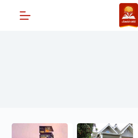
لتجاوز
لى
لمحتوى
معمار