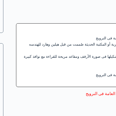
مة فى النرويج
ة أو المكتبة الحديثة صُممت من قبل هيلين وهارد للهندسه
ن من 27 من الضلوع الخشبية تم تشكيلها فى صورة الأرفف ومقاعد مريحة للقراءة مع نوافذ كبيرة
مة فى النرويج
العامة فى النرويج