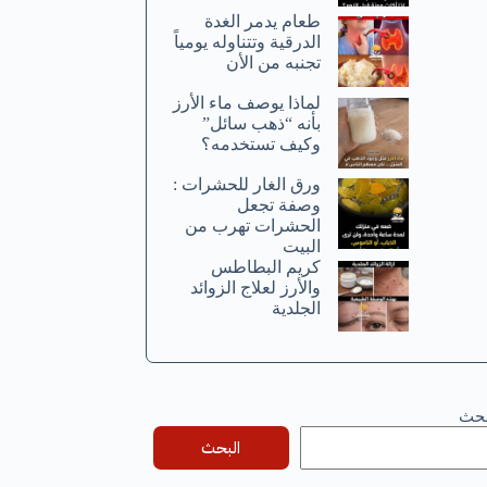
طعام يدمر الغدة
الدرقية وتتناوله يومياً
تجنبه من الأن
لماذا يوصف ماء الأرز
بأنه “ذهب سائل”
وكيف تستخدمه؟
ورق الغار للحشرات :
وصفة تجعل
الحشرات تهرب من
البيت
كريم البطاطس
والأرز لعلاج الزوائد
الجلدية
بحث
البحث