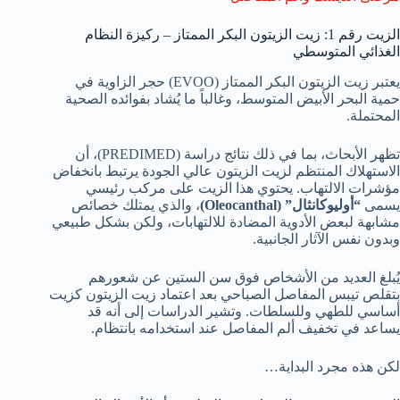
الزيت رقم 1: زيت الزيتون البكر الممتاز – ركيزة النظام
الغذائي المتوسطي
يعتبر زيت الزيتون البكر الممتاز (EVOO) حجر الزاوية في
حمية البحر الأبيض المتوسط، وغالباً ما يُشاد بفوائده الصحية
المحتملة.
تظهر الأبحاث، بما في ذلك نتائج دراسة (PREDIMED)، أن
الاستهلاك المنتظم لزيت الزيتون عالي الجودة يرتبط بانخفاض
مؤشرات الالتهاب. يحتوي هذا الزيت على مركب رئيسي
يسمى
“أوليوكانثال” (Oleocanthal)
، والذي يمتلك خصائص
مشابهة لبعض الأدوية المضادة للالتهابات، ولكن بشكل طبيعي
وبدون نفس الآثار الجانبية.
يُبلغ العديد من الأشخاص فوق سن الستين عن شعورهم
بتقلص تيبس المفاصل الصباحي بعد اعتماد زيت الزيتون كزيت
أساسي للطهي وللسلطات. وتشير الدراسات إلى أنه قد
يساعد في تخفيف ألم المفاصل عند استخدامه بانتظام.
لكن هذه مجرد البداية…