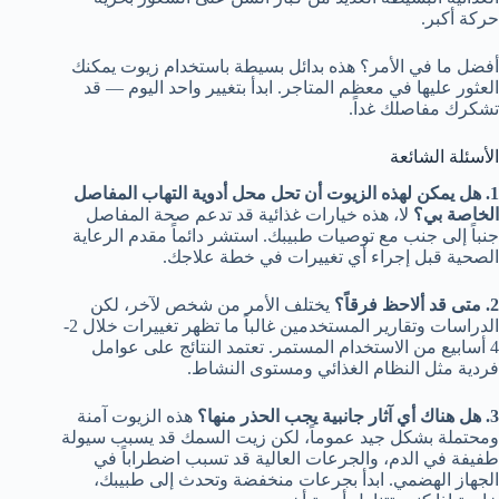
حركة أكبر.
أفضل ما في الأمر؟ هذه بدائل بسيطة باستخدام زيوت يمكنك
العثور عليها في معظم المتاجر. ابدأ بتغيير واحد اليوم — قد
تشكرك مفاصلك غداً.
الأسئلة الشائعة
1. هل يمكن لهذه الزيوت أن تحل محل أدوية التهاب المفاصل
الخاصة بي؟
لا، هذه خيارات غذائية قد تدعم صحة المفاصل
جنباً إلى جنب مع توصيات طبيبك. استشر دائماً مقدم الرعاية
الصحية قبل إجراء أي تغييرات في خطة علاجك.
2. متى قد ألاحظ فرقاً؟
يختلف الأمر من شخص لآخر، لكن
الدراسات وتقارير المستخدمين غالباً ما تظهر تغييرات خلال 2-
4 أسابيع من الاستخدام المستمر. تعتمد النتائج على عوامل
فردية مثل النظام الغذائي ومستوى النشاط.
3. هل هناك أي آثار جانبية يجب الحذر منها؟
هذه الزيوت آمنة
ومحتملة بشكل جيد عموماً، لكن زيت السمك قد يسبب سيولة
طفيفة في الدم، والجرعات العالية قد تسبب اضطراباً في
الجهاز الهضمي. ابدأ بجرعات منخفضة وتحدث إلى طبيبك،