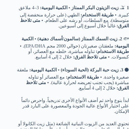
1. زيت الزيتون البكر الممتاز
🫒
•
الكمية اليومية:
3–4 ملاعق
كبيرة. •
طريقة الاستخدام:
الطهي (على حرارة منخفضة إلى
متوسطة)، مع السلطات، أو رشه على الطعام. •
متى تلاحظ
الفرق:
غالباً خلال أسبوع إلى أسبوعين.
🐟
2. زيت السمك الممتاز (سالمون/أسماك دهنية)
•
الكمية
اليومية:
ملعقتان صغيرتان (حوالي 2000 مجم EPA/DHA). •
طريقة الاستخدام:
تناوله مباشرة، خلطه مع العصائر، أو
كبسولات. •
متى تلاحظ الفرق:
خلال 2 إلى 4 أسابيع.
⚫
3. زيت حبة البركة (الحبة السوداء)
•
الكمية اليومية:
ملعقة
صغيرة واحدة. •
طريقة الاستخدام:
مع العصائر أو تناوله
مباشرة (يجب تجنب تعريضه لحرارة عالية). •
متى تلاحظ
الفرق:
خلال 2 إلى 4 أسابيع.
ابدأ بنوع واحد ثم أضف الأنواع الأخرى تدريجياً. واحرص دائماً
على اختيار الأنواع عالية الجودة والمعصورة على البارد قدر
الإمكان.
تحتوي العديد من الزيوت النباتية الشائعة (مثل زيت الكانولا أو