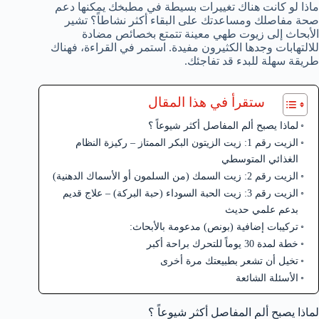
ماذا لو كانت هناك تغييرات بسيطة في مطبخك يمكنها دعم
صحة مفاصلك ومساعدتك على البقاء أكثر نشاطاً؟ تشير
الأبحاث إلى زيوت طهي معينة تتمتع بخصائص مضادة
للالتهابات وجدها الكثيرون مفيدة. استمر في القراءة، فهناك
طريقة سهلة للبدء قد تفاجئك.
ستقرأ في هذا المقال
لماذا يصبح ألم المفاصل أكثر شيوعاً ؟
الزيت رقم 1: زيت الزيتون البكر الممتاز – ركيزة النظام
الغذائي المتوسطي
الزيت رقم 2: زيت السمك (من السلمون أو الأسماك الدهنية)
الزيت رقم 3: زيت الحبة السوداء (حبة البركة) – علاج قديم
بدعم علمي حديث
تركيبات إضافية (بونص) مدعومة بالأبحاث:
خطة لمدة 30 يوماً للتحرك براحة أكبر
تخيل أن تشعر بطبيعتك مرة أخرى
الأسئلة الشائعة
لماذا يصبح ألم المفاصل أكثر شيوعاً ؟