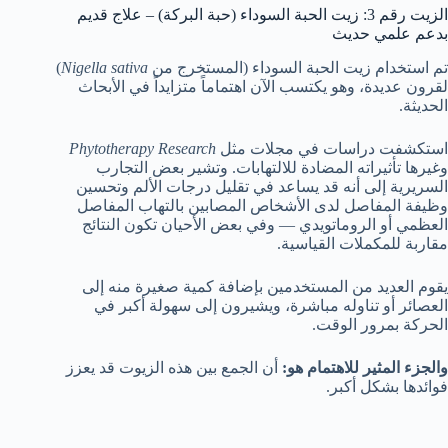
الزيت رقم 3: زيت الحبة السوداء (حبة البركة) – علاج قديم
بدعم علمي حديث
تم استخدام زيت الحبة السوداء (المستخرج من
Nigella sativa
)
لقرون عديدة، وهو يكتسب الآن اهتماماً متزايداً في الأبحاث
الحديثة.
استكشفت دراسات في مجلات مثل
Phytotherapy Research
وغيرها تأثيراته المضادة للالتهابات. وتشير بعض التجارب
السريرية إلى أنه قد يساعد في تقليل درجات الألم وتحسين
وظيفة المفاصل لدى الأشخاص المصابين بالتهاب المفاصل
العظمي أو الروماتويدي — وفي بعض الأحيان تكون النتائج
مقاربة للمكملات القياسية.
يقوم العديد من المستخدمين بإضافة كمية صغيرة منه إلى
العصائر أو تناوله مباشرة، ويشيرون إلى سهولة أكبر في
الحركة بمرور الوقت.
والجزء المثير للاهتمام هو:
أن الجمع بين هذه الزيوت قد يعزز
فوائدها بشكل أكبر.