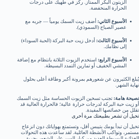
الزيتون البكر الممتاز. ركز في طهيك على درجات
الحرارة المنخفضة.
الأسبوع الثاني:
أضف زيت السمك يومياً — جربه مع
عصير الصباح (السموذي).
الأسبوع الثالث:
أدخل زيت حبة البركة (الحبة السوداء)
إلى نظامك.
الأسبوع الرابع:
استخدم الزيوت الثلاثة بانتظام مع إضافة
المشي الخفيف أو تمارين التمدد البسيطة.
يُبلغ الكثيرون عن شعورهم بمرونة أكبر وطاقة أعلى بحلول
نهاية الشهر.
نصيحة هامة:
تجنب تسخين الزيوت الحساسة مثل زيت السمك
أو زيت حبة البركة لدرجات حرارة عالية؛ فالحرارة العالية قد
تقلل من خصائصها المفيدة.
تخيل أن تشعر بطبيعتك مرة أخرى
تخيل أن تبدأ يومك بتيبس أقل، وتستمتع بهواياتك دون انزعاج
مستمر، وتواكب الأنشطة العائلية. لقد ساعدت هذه التحولات
الغذائية البسيطة العديد من كبار السن على الشعور بحرية