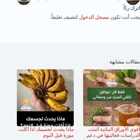
اترك ردّاً
يجب أنت تكون
مسجل الدخول
لتضيف تعليقاً.
مقالات مشابهة
أقوى الأوراق النباتية أثبتت
ماذا يحدث لجسمك اذا اكلت
الدراسات فعاليتها في دعم
موزة قبل النوم