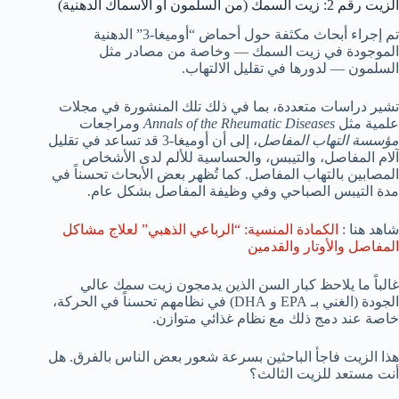
الزيت رقم 2: زيت السمك (من السلمون أو الأسماك الدهنية)
تم إجراء أبحاث مكثفة حول أحماض “أوميغا-3” الدهنية
الموجودة في زيت السمك — وخاصة من مصادر مثل
السلمون — لدورها في تقليل الالتهاب.
تشير دراسات متعددة، بما في ذلك تلك المنشورة في مجلات
علمية مثل
Annals of the Rheumatic Diseases
ومراجعات
مؤسسة التهاب المفاصل
، إلى أن أوميغا-3 قد تساعد في تقليل
آلام المفاصل، والتيبس، والحساسية للألم لدى الأشخاص
المصابين بالتهاب المفاصل. كما تُظهر بعض الأبحاث تحسناً في
مدة التيبس الصباحي وفي وظيفة المفاصل بشكل عام.
شاهد هنا :
الكمادة المنسية: “الرباعي الذهبي” لعلاج مشاكل
المفاصل والأوتار والقدمين
غالباً ما يلاحظ كبار السن الذين يدمجون زيت سمك عالي
الجودة (الغني بـ EPA و DHA) في نظامهم تحسناً في الحركة،
خاصة عند دمج ذلك مع نظام غذائي متوازن.
هذا الزيت فاجأ الباحثين بسرعة شعور بعض الناس بالفرق. هل
أنت مستعد للزيت الثالث؟