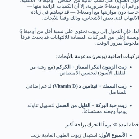
فول الصويا) على نسب عالية من أحماض “أوميغا-6” الدهنية.
ورغم أن أوميغا-6 ضرورية، إلا أن الكميات الزائدة منها —
خاصة دون موازنتها مع أوميغا-3 — قد تساهم في زيادة
الالتهاب لدى بعض الأشخاص، وذلك وفقاً للأبحاث.
لذا، فإن التحول إلى زيوت تحتوي على نسبة أقل من أوميغا-6
ونسبة أعلى من المركبات المضادة للالتهابات قد يحدث فرقاً
ملحوظاً بمرور الوقت.
تركيبات إضافية (بونص) مدعومة بالأبحاث:
زيت الزيتون البكر الممتاز + الكركم
(مع رشة من
الفلفل الأسود) لتحسين الامتصاص.
زيت السمك + فيتامين د (Vitamin D)
لدعم إضافي
للمفاصل.
زيت حبة البركة + القليل من العسل
لتسهيل تناوله
يومياً وجعله مستساغاً.
خطة لمدة 30 يوماً للتحرك براحة أكبر
الأسبوع الأول:
استبدل زيوت الطهي العادية بزيت