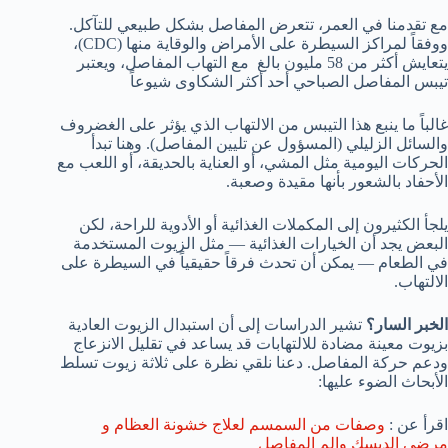
مع تقدمنا في العمر، تتعرض المفاصل بشكل طبيعي للتآكل.
ووفقاً لمراكز السيطرة على الأمراض والوقاية منها (CDC)،
يتعايش أكثر من 58 مليون بالغ مع التهاب المفاصل، ويعتبر
تيبس المفاصل الصباحي أحد أكثر الشكاوى شيوعاً
غالباً ما ينبع هذا التيبس من الالتهاب الذي يؤثر على الغضروف
والسائل الزليلي (المسؤول عن تليين المفاصل). وهنا تبدأ
الحركات اليومية مثل المشي، أو العناية بالحديقة، أو اللعب مع
الأحفاد بالشعور بأنها مقيدة وصعبة.
يلجأ الكثيرون إلى المكملات الغذائية أو الأدوية للراحة، لكن
البعض يجد أن الخيارات الغذائية — مثل الزيوت المستخدمة
في الطعام — يمكن أن تحدث فرقاً حقيقياً في السيطرة على
الالتهاب.
الخبر السار؟
تشير الدراسات إلى أن استبدال الزيوت العادية
بزيوت معينة مضادة للالتهابات قد يساعد في تقليل الانزعاج
ودعم حركة المفاصل. دعنا نلقي نظرة على ثلاثة زيوت تسلط
الأبحاث الضوء عليها:
اقرأ عن :
وصفات من السمسم لعلاج خشونة العظام و
مرضى الديسك والم المفاصل