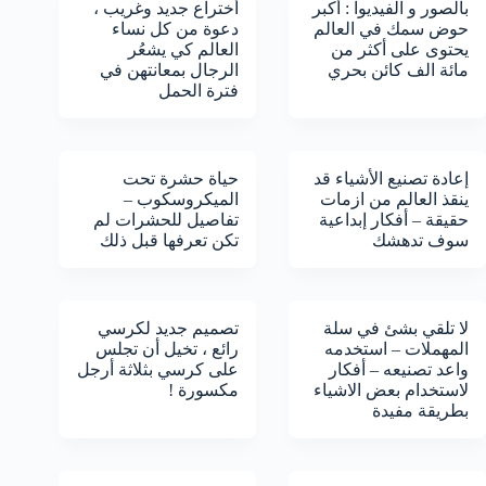
بالصور و الفيديوا : أكبر
أختراع جديد وغريب ،
حوض سمك في العالم
دعوة من كل نساء
يحتوى على أكثر من
العالم كي يشعُر
مائة الف كائن بحري
الرجال بمعانتهن في
فترة الحمل
إعادة تصنيع الأشياء قد
حياة حشرة تحت
ينقذ العالم من ازمات
الميكروسكوب –
حقيقة – أفكار إبداعية
تفاصيل للحشرات لم
سوف تدهشك
تكن تعرفها قبل ذلك
لا تلقي بشئ في سلة
تصميم جديد لكرسي
المهملات – استخدمه
رائع ، تخيل أن تجلس
واعد تصنيعه – أفكار
على كرسي بثلاثة أرجل
لاستخدام بعض الاشياء
مكسورة !
بطريقة مفيدة