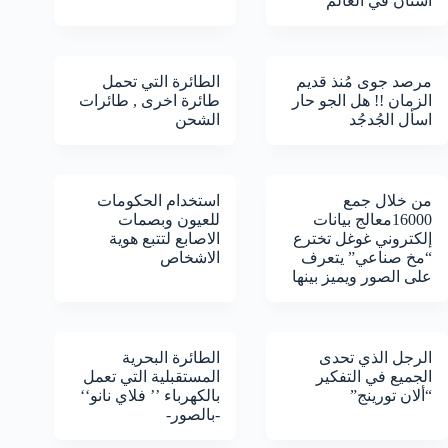
أسنان في العالم‘‘
مرصد جوى مُنذ قديم
الطائرة التي تحمل
الزمان !! هل الجو حار
طائرة اخرى , طائرات
اسأل الجُدجُد
الشحن
من خلال جمع
استخدام الحكومات
16000معالج بيانات
للعيون وبصمات
إلكتروني غوغل تخترع
الاصابع لتتبع هوية
“مخ صناعي” يتعرف
الاشخاص
على الصور ويميز بينها
الرجل الذي تحدى
الطائرة البحرية
الجميع في التفكير
المستقبلية التي تعمل
“ألان تورينج”
بالكهرباء ’’ فلاي نانو‘‘
-بالصور-