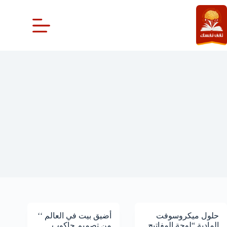
لتجاوز
لى
لمحتوى
اخترعات
حلول ميكروسوفت
أضيق بيت في العالم ‘‘
المادية “لوحة المفاتيح
من تصميم جاكوب