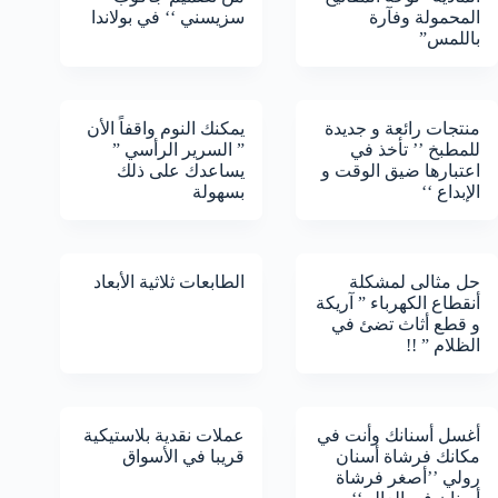
المحمولة وفآرة
سزيسني ‘‘ في بولاندا
باللمس”
منتجات رائعة و جديدة
يمكنك النوم واقفاً الأن
للمطبخ ’’ تأخذ في
” السرير الرأسي ”
اعتبارها ضيق الوقت و
يساعدك على ذلك
الإبداع ‘‘
بسهولة
حل مثالى لمشكلة
الطابعات ثلاثية الأبعاد
أنقطاع الكهرباء ” آريكة
و قطع أثاث تضئ في
الظلام ” !!
أغسل أسنانك وأنت في
عملات نقدية بلاستيكية
مكانك فرشاة أسنان
قريبا في الأسواق
رولي ’’أصغر فرشاة