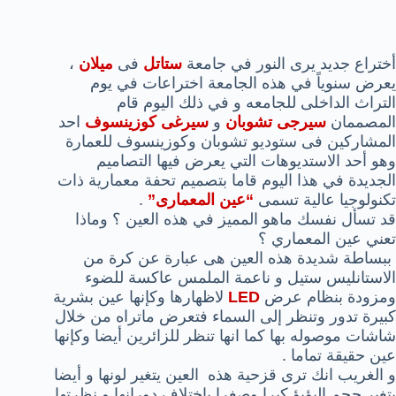
أختراع جديد يرى النور في جامعة
ستاتل
فى
ميلان
،
يعرض سنوياً في هذه الجامعة اختراعات في يوم
التراث الداخلى للجامعه و في ذلك اليوم قام
المصممان
سيرجى تشوبان
و
سيرغى كوزينسوف
احد
المشاركين فى ستوديو تشوبان وكوزينسوف للعمارة
وهو أحد الاستديوهات التي يعرض فيها التصاميم
الجديدة في هذا اليوم قاما بتصميم تحفة معمارية ذات
تكنولوجيا عالية تسمى
“عين المعمارى”
.
قد تسأل نفسك ماهو المميز في هذه العين ؟ وماذا
تعني عين المعماري ؟
ببساطة شديدة هذه العين هى عبارة عن كرة من
الاستانليس ستيل و ناعمة الملمس عاكسة للضوء
ومزودة بنظام عرض
LED
لاظهارها وكإنها عين بشرية
كبيرة تدور وتنظر إلى السماء فتعرض ماتراه من خلال
شاشات موصوله بها كما انها تنظر للزائرين أيضا وكإنها
عين حقيقة تماما .
و الغريب انك ترى قزحية هذه العين يتغير لونها و أيضا
يتغير حجم البؤبؤ كبرا وصغرا باختلاف دورانها و نظرتها