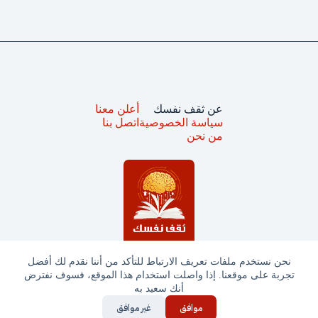
عن ثقف نفسك
أعلن معنا
سياسة الخصوصية
اتصل بنا
من نحن
نحن نستخدم ملفات تعريف الارتباط للتأكد من أننا نقدم لك أفضل
تجربة على موقعنا. إذا واصلت استخدام هذا الموقع، فسوف نفترض
جميع الحقوق محفوظة © ثقف نفسك 2025
أنك سعيد به
موافق
غير موافق