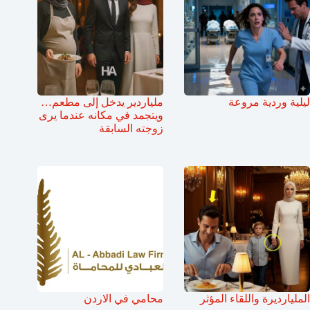
ليلية وردية مروعة
ملياردير يدخل إلى مطعم…
ويتجمد في مكانه عندما يرى
زوجته السابقة
المليارديرة واللقاء المؤثر
محامي في الاردن