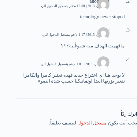
anonymos
25 أكتوبر، 2013 | 12:50 م
قم بتسجيل الدخول للرد
tecnology never stoped
save
25 أكتوبر، 2013 | 1:17 م
قم بتسجيل الدخول للرد
مافهمت الهدف منه شنو/أييه؟؟؟
محمد
21 ديسمبر، 2013 | 1:01 م
قم بتسجيل الدخول للرد
لا يوجد هنا اي اختراع جديد فهذه تعتبر كامرا والكامرا
تتغير بؤرتها ايضا اوتماتيكيا حسب شدة الضوء
اترك ردّاً
يجب أنت تكون
مسجل الدخول
لتضيف تعليقاً.