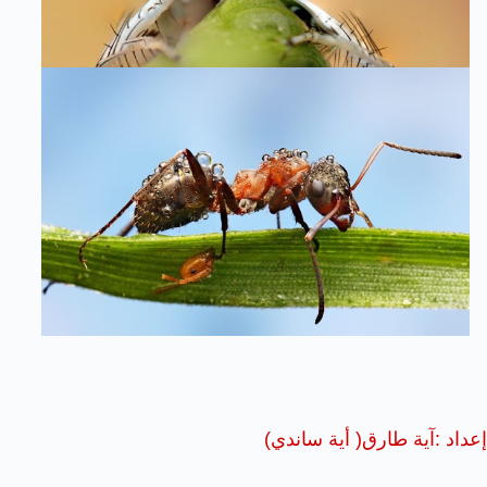
إعداد :آية طارق( أية ساندي)