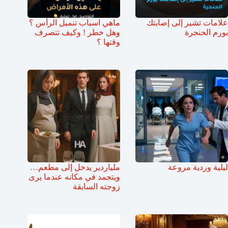
علامات تشير إلى إصابتك
ماهي اسباب تنميل الرأس ؟
بورم الحنجرة
وهل خطر ! وكيف تتصرف
وقتها ؟
ليلية وردية مروعة
ملياردير يدخل إلى مطعم…
ويتجمد في مكانه عندما يرى
زوجته السابقة