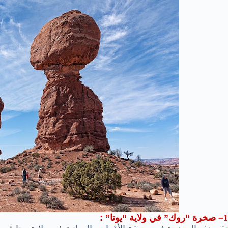
1
– صخرة “روك” في ولاية “يوتا” :