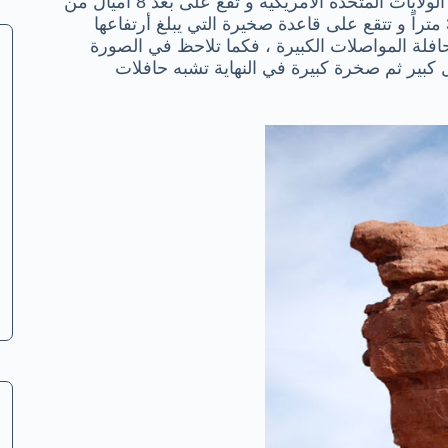
تقع هذه الصخرة في حديقة الأقواس الوطنية في ولاية يوتا في الولايات المتحدة الأمريكية و تقع على بعد 8 أميال من
مدخل هذه الحديقة و يبلغ الأرتفاع الكلى لهذه الصخرة حولي39 متراً و تتقع على قاعدة صخيرة التي يبلغ أرتفاعها
 حافلة المواصلات الكبيرة ، فكما تلاحظ في الصورة
بير ثم صخرة كبيرة في النهاية تشبه حافلات