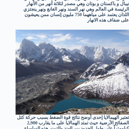
نيبال و باكستان و بوتان وهي مصدر لثلاثة أنهر من الأنهار
الرئيسة في العالم وهي نهر السند ونهر الغانغ ونهر ينجتزي
اللذان يعتمد على مياههما 750 مليون إنسان ممن يعيشون
على ضفاف هذه الانهار
تعتبر الهيمالايا إحدى أوضح نتائج قوة الضغط بسبب حركة كتل
الصفائح الأرضية حيث تمتد الهمالايا على ما يقارب 2,900
كيلومتراً على طول الحدود بين الهند والتبت. هذه السلسلة