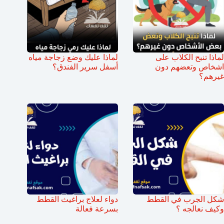
لماذا تنبح الكلاب على
لماذا عليك وضع زجاجة مياه
اشخاص وتعضهم دون
أسفل سرير الفندق؟
غيرهم؟
شكل الجرب في القطط
دواء لعلاج براغيث القطط
وكيف نعالجه ؟
بسرعة فعالة