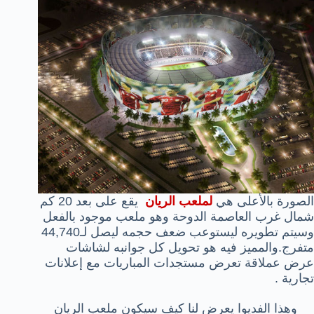
الصورة بالأعلى هي
لملعب الريان
يقع على بعد 20 كم
شمال غرب العاصمة الدوحة وهو ملعب موجود بالفعل
وسيتم تطويره ليستوعب ضعف حجمه ليصل لـ44,740
متفرج.والمميز فيه هو تحويل كل جوانبه لشاشات
عرض عملاقة تعرض مستجدات المباريات مع إعلانات
تجارية .
وهذا الفديوا يعرض لنا كيف سيكون ملعب الريان