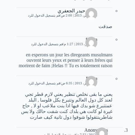
محمد حيدر الجعفري
13 سبتمبر، 2013 | 2:00 ص
قم بتسجيل الدخول للرد
صدقت
fatima
31 أكتوبر، 2013 | 1:27 م
قم بتسجيل الدخول للرد
en esperons un jour les diregeants musulmans
ouvrent leurs yeux et penser à leurs fréres qui
morirent de faim ;Helas !! Tu es totalement raison
Diana
19 نوفمبر، 2013 | 6:35 ص
قم بتسجيل الدخول للرد
يعني ما بقى نخلص تنظير يعني لازم قطر تجي
لعند كل دول العالم وتتبرع بكل فلوسا , البلد
عمتتبرع شو بدك فيها اذا بنت ملاعب او لا , حاج
غيرة لو كانت هي بلدك كنت شفت حالك ولا بس
شاطرينتقولوا شوفوا دول تانية كيف صارت
Anonymous
12 مايو، 2012 | 7:32 م
قم بتسجيل الدخول للرد