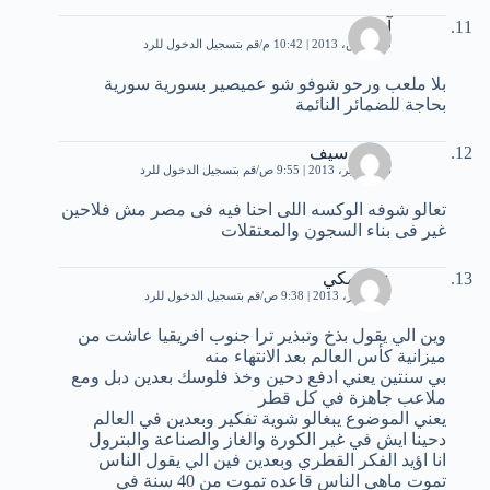
آدم
10 مارس، 2013 | 10:42 م
قم بتسجيل الدخول للرد
بلا ملعب ورحو شوفو شو عميصير بسورية سورية
بحاجة للضمائر النائمة
محمد سيف
26 سبتمبر، 2013 | 9:55 ص
قم بتسجيل الدخول للرد
تعالو شوفه الوكسه اللى احنا فيه فى مصر مش فلاحين
غير فى بناء السجون والمعتقلات
علي مكي
31 أكتوبر، 2013 | 9:38 ص
قم بتسجيل الدخول للرد
وين الي يقول بذخ وتبذير ترا جنوب افريقيا عاشت من
ميزانية كأس العالم بعد الانتهاء منه
بي سنتين يعني ادفع دحين وخذ فلوسك بعدين دبل ومع
ملاعب جاهزة في كل قطر
يعني الموضوع يبغالو شوية تفكير وبعدين في العالم
دحينا ايش في غير الكورة والغاز والصناعة والبترول
انا اؤيد الفكر القطري وبعدين فين الي يقول الناس
تموت ماهي الناس قاعده تموت من 40 سنة في