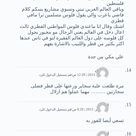
فلسطين
وباقي العالم العربي تبني وتسوي مشاريع بسكم كلام
فاضي ياعرب والي يقول فلوس مسلمين ترا مافي
قطري
اشتك وقال انا ماعندي فلوس المواطني القطري ثالث
اعال دخل في العالم يعني الرجال مو مجبور يحول
كل فلوسه على دول العالم الفقيرة لنو في ناس عندها
اكثر بكثير من قطر واللبيب بالاشارة يفهم
علي مكي من جدة
مصرى
7 نوفمبر، 2013 | 12:28 ص
قم بتسجيل الدخول للرد
مرة طلعت علبة سجاير وزعتها على قطر فضلى
سجارتين ……… مهما عملوا هم ازلال
dani
19 نوفمبر، 2013 | 8:29 ص
قم بتسجيل الدخول للرد
تسعي أيضا للفوز به
احمد