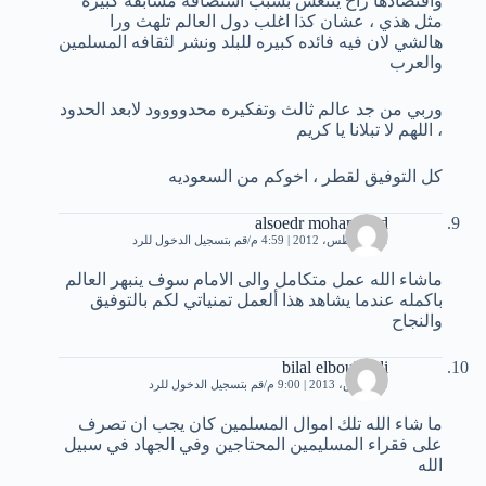
واقتصادها راح ينتعش بسبب استضافه مسابقه كبيره
مثل هذي ، عشان كذا اغلب دول العالم تلهث ورا
هالشي لان فيه فائده كبيره للبلد ونشر لثقافه المسلمين
والعرب
وربي من جد عالم ثالث وتفكيره محدوووود لابعد الحدود
، اللهم لا تبلانا يا كريم
كل التوفيق لقطر ، اخوكم من السعوديه
alsoedr mohammed
11 أغسطس، 2012 | 4:59 م
قم بتسجيل الدخول للرد
ماشاء الله عمل متكامل والى الامام سوف ينبهر العالم
باكمله عندما يشاهد هذا ألعمل تمنياتي لكم بالتوفيق
والنجاح
bilal elbouhdidi
10 مارس، 2013 | 9:00 م
قم بتسجيل الدخول للرد
ما شاء الله تلك اموال المسلمين كان يجب ان تصرف
على فقراء المسليمين المحتاجين وفي الجهاد في سبيل
الله