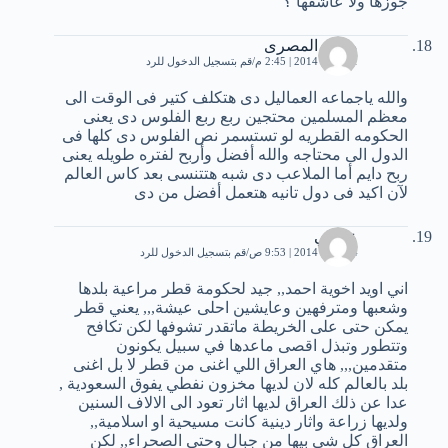
جوزها ولا عاشقها ؟
محمد المصرى
21 يناير، 2014 | 2:45 م
قم بتسجيل الدخول للرد
والله ياجماعه العماليل دى هتكلف كتير فى الوقت الى
معظم المسلمين محتجين ربع ربع الفلوس دى يعنى
الحكومه القطريه لو تستسمر نص الفلوس دى كلها فى
الدول الى محتاجه والله أفضل وأربح لفتره طويله يعنى
ربح دايم أما الملاعب دى شبه هتتنسى بعد كاس العالم
لآن اكيد فى دول تانيه هتعمل أفضل من دى
عراقي
24 يناير، 2014 | 9:53 ص
قم بتسجيل الدخول للرد
اني اويد اخوية احمد,, جيد لحكومة قطر مراعية بلدها
وشعبها ومترفهين وعايشين احلى عيشة,,, يعني قطر
يمكن حتى على الخريطة ماتقدر تشوفها لكن تكافح
وتتطور وتبذل اقصى ماعدها في سبيل يكونون
متقدمين,,, هاي العراق اللي اغنى من قطر لا بل اغنى
بلد بالعالم كله لان لديها مخزون نفطي يفوق السعودية ,
عدا عن ذلك العراق لديها اثار تعود الى الالاف السنين
ولديها زراعة واثار دينية كانت مسيحية او اسلامية,,
العراق كل شي بيها من جبال وحتى الصحراء,, لكن