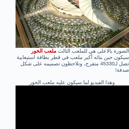
الصورة بالاعلى هي للملعب الثالث
ملعب الخور
سيكون حين بنائه أكبر ملعب في قطر بطاقة استيعابية
تصل لـ45330 متفرج، وتلاحظون تصميمه على شكل
صدفة!
وهذا الفيديو لما سيكون عليه ملعب الخور