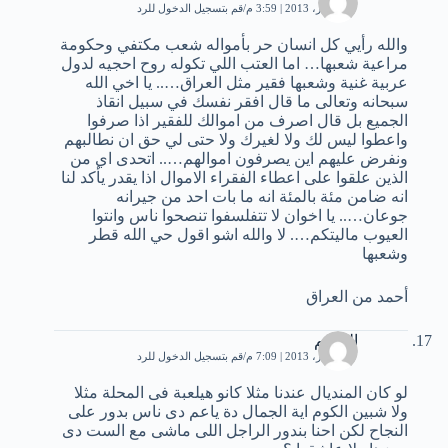
7 ديسمبر، 2013 | 3:59 م
قم بتسجيل الدخول للرد
والله رأيي كل انسان حر بأمواله شعب مكتفي وحكومة
مراعية شعبها… اما العتب اللي تكوله روح احجيه لدول
عربية غنية وشعبها فقير مثل العراق….. يا اخي الله
سبحانه وتعالى ما قال افقر نفسك في سبيل انقاذ
الجميع بل قال اصرف من اموالك للفقير اذا صرفوا
واعطوا ليس لك ولا لغيرك ولا حتى لي حق ان نطالبهم
ونفرض عليهم اين يصرفون اموالهم….. اتحدى اي من
الذين علقوا على اعطاء الفقراء الاموال اذا يقدر يأكد لنا
انه ضامن مئة بالمئة انه ما بات احد من جيرانه
جوعان….. يا اخوان لا تتفلسفوا تنصحوا ناس وانتوا
العيوب ماليتكم…. لا والله اشو اقول حي الله قطر
وشعبها
أحمد من العراق
الزعيم
7 ديسمبر، 2013 | 7:09 م
قم بتسجيل الدخول للرد
لو كان المنديال عندنا مثلا كانو هيلعبة فى المحلة مثلا
ولا شبين الكوم اية الجمال دة ياعم دى ناس بدور على
النجاح لكن احنا بندور الراجل اللى ماشى مع الست دى