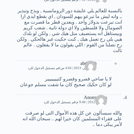
بالنسبة للعالم يلي عايشة دور الرومانسية , وبذخ وتبذير
,, وانه ليش ما تبرعو بيهم للسودان , اي بقطع ايدي ازا
انت تبرعت بدولار واحد . وبعدين قطر ما قصرت مع
الصومال ولا فلسطين ولا اي دولة تانية . شعب كريم
وبيستاهل انه يستضيف متل هيك شي , ولكن لو بلدك
هيي يلي رح تعمل هيك , كنت حكيت غير هالحكي . ولكن
رح نضلنا من القوم : اللي يقولون ما لا يفعلون . عالم
تالت
abdullah
13 سبتمبر، 2013 | 4:04 ص
قم بتسجيل الدخول للرد
لا يا صاحي قصرو وقصرو كتييييييير
لو كان حكيك صحيح كان ما شفت مسلم جوعان
Anonymous
30 مايو، 2012 | 9:40 م
قم بتسجيل الدخول للرد
والله سيسألون عن كل هذه الأموال التى لو صرفت
على فقراء المسلمين كان خيرا لهم .. سبحان الله انه
لأمر يبكى دما ..