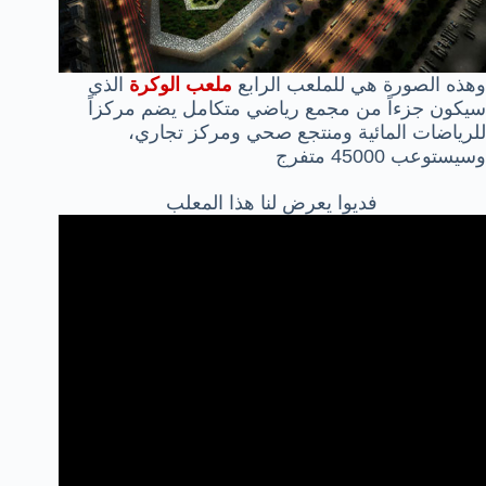
وهذه الصورة هي للملعب الرابع
ملعب الوكرة
الذي
سيكون جزءاً من مجمع رياضي متكامل يضم مركزاً
للرياضات المائية ومنتجع صحي ومركز تجاري،
وسيستوعب 45000 متفرج
فديوا يعرض لنا هذا المعلب