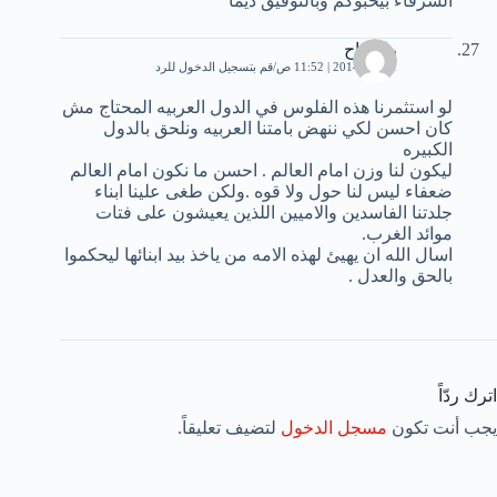
الشرفاء بيحبوكم وبالتوفيق ديما
راح راح
1 مايو، 2014 | 11:52 ص
قم بتسجيل الدخول للرد
لو استثمرنا هذه الفلوس في الدول العربيه المحتاج مش
كان احسن لكي ننهض بامتنا العربيه ونلحق بالدول
الكبيره
ليكون لنا وزن امام العالم . احسن ما نكون امام العالم
ضعفاء ليس لنا حول ولا قوه .ولكن طغى علينا ابناء
جلدتنا الفاسدين والاميين اللذين يعيشون على فتات
موائد الغرب.
اسال الله ان يهيئ لهذه الامه من ياخذ بيد ابنائها ليحكموا
بالحق والعدل .
اترك ردّاً
يجب أنت تكون
مسجل الدخول
لتضيف تعليقاً.