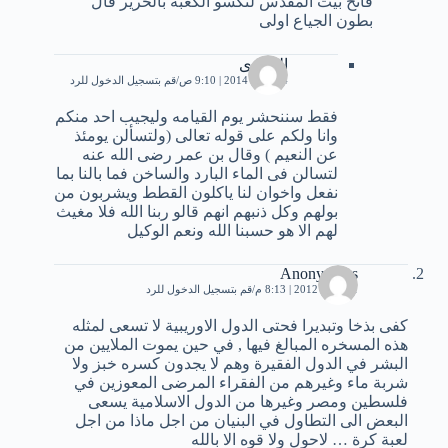
فاتح بيت المقدس لنكسو الكعبه بالحرير قال
بطون الجياع اولى
الهوارى
24 يناير، 2014 | 9:10 ص
قم بتسجيل الدخول للرد
فقط سننحشر يوم القيامه وليجيب احد منكم
وانا ولكم على قوله تعالى (ولتسألن يومئذ
عن النعيم ) وقال بن عمر رضى الله عنه
لتسالن فى الماء البارد والساخن فما بالنا بما
نفعل واخوان لنا ياكلون القطط ويشربون من
بولهم وكل ذنبهم انهم قالو ربنا الله فلا مغيث
لهم الا هو حسبنا الله ونعم الوكيل
Anonymous
11 مايو، 2012 | 8:13 م
قم بتسجيل الدخول للرد
كفى بذخا وتبديرا فحتى الدول الاوريبية لا تسعى لمثله
هذه المسخره المبالغ فيها , في حين يموت الملايين من
البشر في الدول الفقيرة وهم لا يجدون كسره خبز ولا
شربة ماء وغيرهم من الفقراء المرضى المعوزين في
فلسطين ومصر وغيرها من الدول الاسلامية يسعى
البعض الى التطاول في البنيان من اجل ماذا من اجل
لعبة كرة … لاحول ولا قوه الا بالله