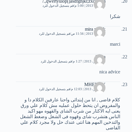
qwertyuiop[]asdfghjkl;zxcvbnm,./
3 أكتوبر، 2013 | 5:00 م
قم بتسجيل الدخول للرد
شكرا
mira malek
4 أكتوبر، 2013 | 11:56 ص
قم بتسجيل الدخول للرد
marci
lamia
14 أكتوبر، 2013 | 1:27 م
قم بتسجيل الدخول للرد
nica advice
MHELMY
19 أكتوبر، 2013 | 12:03 م
قم بتسجيل الدخول للرد
كلام فاضى , انا من إبتدائى واحنا عارفين الكلام دا و
والمفروض ان يتحط حلول عمليه مش كلام علي ورق
يعنى ايه الاكثار من شرب الشاى والقهوه مهو اكيد
الناس هتشرب شاى وقهوه فى الشغل وضغط الشغل
والتدخين المهم هنا انتى عندك حل ولا مجرد كلام علي
الفاضى