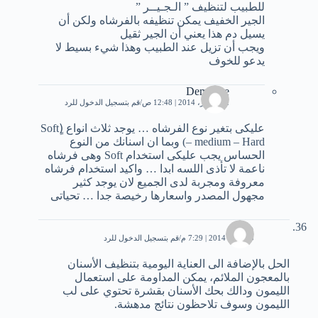
للطبيب لتنظيف ” الـجـيــر ”
الجير الخفيف يمكن تنظيفه بالفرشاه ولكن أن
يسيل دم هذا يعني أن الجير ثقيل
ويجب أن تزيل عند الطبيب وهذا شيء بسيط لا
يدعو للخوف
Demoeye
22 فبراير، 2014 | 12:48 ص
قم بتسجيل الدخول للرد
عليكى بتغير نوع الفرشاه … يوجد ثلاث انواع (ٍSoft
– medium – Hard) وبما ان اسنانك من النوع
الحساس يجب عليكى استخدام Soft وهى فرشاه
ناعمة لا تأذى اللسه ابدا … واكيد استخدام فرشاه
معروفة ومجربة لدى الجميع لان يوجد كثير
مجهول المصدر واسعارها رخيصة جدا … تحياتى
محمد
20 يناير، 2014 | 7:29 م
قم بتسجيل الدخول للرد
الحل بالإضافة الى العناية اليومية بتنظيف الأسنان
بالمعجون الملائم، يمكن المداومة على استعمال
الليمون ودالك بحك الأسنان بقشرة تحتوي على لب
الليمون وسوف تلاحظون نتائج مدهشة.