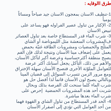
طرق االوقايه :
1-تنظيف الاسنان بمعجون الاسنان جيد صباحاً ومسائاً
يومياً
2- الإكثار من تناول عصير الفراوله فهو يساعد على
تبيض الاسنان
3- شرب الماء قدر المستطاع خاصة بعد تناول العصائر
ف
المشروبات المنعشة مثل الليموناضة أو الشاي
المثلّج والحمضيات ومشروبات الطاقة غنيّة بحمض
يعمل على إضعاف مينا الأسنان ونتيجة لذلك فإن الفم
يصبح منطقة أكثرحساسية وعرضة أكبر لتآكل الأسنان،
والأهم من ذلك، التآكل يجعل أسنانك أكثر عرضة
للعوامل الملوّثة الأخرى فتصبح الأسنان سهلة الإختراق
ومع مرور الزمن تتسرب السوائل إلى قضبان المينا
وبالتالي يصبح لون الأسنان قاتماً لذا أفضل حل هو
شرب الماء كلما سنحت لك الفرصة بذلك وبحال
شربت أحد هذه المشروبات الحمضية إحرص على
شرب الماء بعدها مباشرة.
4- الحد قدر المستطاع من تناول الشاي و القهوة فهما
من أحد العوامل التي تؤدي إلى أصفرار الأسنان