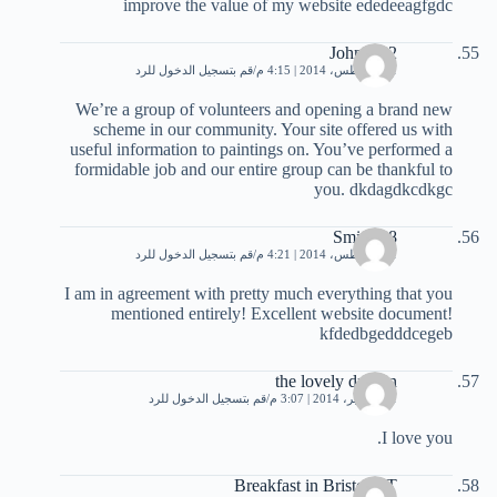
improve the value of my website ededeeagfgdc
Johna482
31 أغسطس، 2014 | 4:15 م
قم بتسجيل الدخول للرد
We’re a group of volunteers and opening a brand new
scheme in our community. Your site offered us with
useful information to paintings on. You’ve performed a
formidable job and our entire group can be thankful to
you. dkdagdkcdkgc
Smithf18
31 أغسطس، 2014 | 4:21 م
قم بتسجيل الدخول للرد
I am in agreement with pretty much everything that you
mentioned entirely! Excellent website document!
kfdedbgedddcegeb
the lovely dragon
21 سبتمبر، 2014 | 3:07 م
قم بتسجيل الدخول للرد
I love you.
Breakfast in Bristol CT