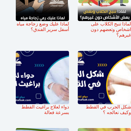
لماذا تنبح الكلاب على
لماذا عليك وضع زجاجة مياه
اشخاص وتعضهم دون
أسفل سرير الفندق؟
غيرهم؟
شكل الجرب في القطط
دواء لعلاج براغيث القطط
وكيف نعالجه ؟
بسرعة فعالة