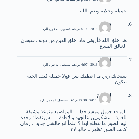
جميلة وخلابة ونعم بالله
yusra
20 يونيو، 2013 | 9:15 ص
قم بتسجيل الدخول للرد
هذا خلق الله فأروني ماذا خلق الذين من دونه . سبحان
الخالق المبدع
اعتدال
18 يوليو، 2013 | 6:07 ص
قم بتسجيل الدخول للرد
سبحانك ربي ماااعظمك بس فعﻻ جميله كيف الجنه
بتكون ..
إحداهنّ
4 سبتمبر، 2013 | 12:30 ص
قم بتسجيل الدخول للرد
الموقع جميل ومفيد جدا .. والمواضيع منوعة وشيقة
للغاية .. مشكورين عالجهد والإفادة … بس نقطة وحدة :
ليه الصور ما بتطلع أبدا ؟ علماً انو هالشي جديد .. زمان
كانت الصور تظهر .. حاليا لاء