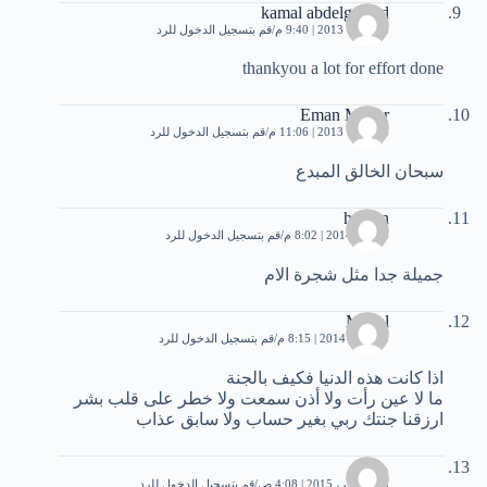
kamal abdelgawad
3 أكتوبر، 2013 | 9:40 م
قم بتسجيل الدخول للرد
thankyou a lot for effort done
Eman Maher
4 أكتوبر، 2013 | 11:06 م
قم بتسجيل الدخول للرد
سبحان الخالق المبدع
hassan
5 يناير، 2014 | 8:02 م
قم بتسجيل الدخول للرد
جميلة جدا مثل شجرة الام
Manal
21 يناير، 2014 | 8:15 م
قم بتسجيل الدخول للرد
اذا كانت هذه الدنيا فكيف بالجنة
ما لا عين رأت ولا أذن سمعت ولا خطر على قلب بشر
ارزقنا جنتك ربي بغير حساب ولا سابق عذاب
محمد
28 سبتمبر، 2015 | 4:08 ص
قم بتسجيل الدخول للرد