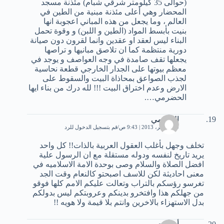
(حوالى 35 كيلومتر شرقي شبام) مئذنة مسجد
المحضار وهي أعلى مئذنة مبنية من الطين في
العالم ، وما يجعل من هذه المباني اعجوبة انها
بنيت بأبسط المواد (الطين و اللبن) و وقوة تحمل
البناء ليس لعقد او عقدين وانما لقرون دون صيانة
دورية منتظمة كما ان تلاصق مبانيها و تراصها
يجعلها تقف صامدة في وجه العواصف و يوجد في
معظم بيوتها على الجدار الخارجي قطعة نحاسية
لجذب الصواعق بمحاذاة البيت والسقوط على
الارض وعدم اختراق البيت !!! لله درك من بناء ايها
الحضرمي….
الهاشمي
19 نوفمبر، 2013 | 9:43 ص
قم بتسجيل الدخول للرد
تخلف وجهل بأغلب العقول العربية بالذات!! كل واحد
يريد تاريخ لنفسه ودوله مستقلة مع ان الرسول علية
افضل الصلاة والسلام وصى بوحدة الامة الاسلاميه في
معنى احاديثة لكن للاسف اصبحتو كالنعام وقت الجد
تغرسو رؤسكم بالتراب وتعالت عليكم الامم كلها فوقو
من جهلكم هذا وافتخرو بدينكم وعروبتكم ليس بدولكم
بدل الاستهزاء بالاخرين وانتم بلا قيمة ولا هويه !!