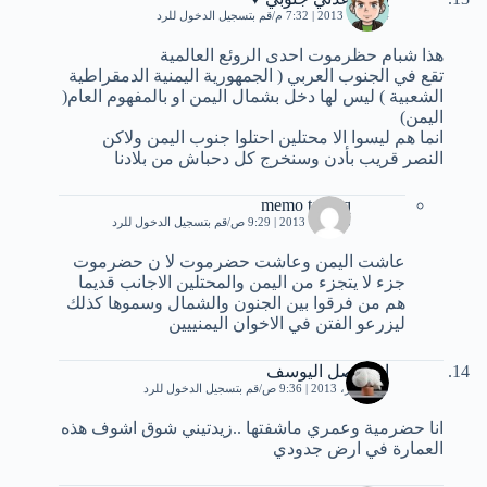
4 أكتوبر، 2013 | 7:32 م
قم بتسجيل الدخول للرد
هذا شبام حظرموت احدى الروئع العالمية
تقع في الجنوب العربي ( الجمهورية اليمنية الدمقراطية
الشعبية ) ليس لها دخل بشمال اليمن او بالمفهوم العام(
اليمن)
انما هم ليسوا الا محتلين احتلوا جنوب اليمن ولاكن
النصر قريب بأدن وسنخرج كل دحباش من بلادنا
memo tawfiq
8 أكتوبر، 2013 | 9:29 ص
قم بتسجيل الدخول للرد
عاشت اليمن وعاشت حضرموت لا ن حضرموت
جزء لا يتجزء من اليمن والمحتلين الاجانب قديما
هم من فرقوا بين الجنون والشمال وسموها كذلك
ليزرعو الفتن في الاخوان اليمنييين
ام فيصل اليوسف
20 أكتوبر، 2013 | 9:36 ص
قم بتسجيل الدخول للرد
انا حضرمية وعمري ماشفتها ..زيدتيني شوق اشوف هذه
العمارة في ارض جدودي