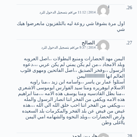
لينا
20 أبريل، 2014 | 11:12 ص
قم بتسجيل الدخول للرد
اول مرة بشوفا شي روعة ليه بالتلفزيون مابعرضوا هيك
شي
منصور الصالح
24 أبريل، 2014 | 9:37 ص
قم بتسجيل الدخول للرد
اليمن مهد الحضارات ومنبع البطولات ،،اصل العروبه
وبلد الامجاد ،،من لم يكن يمني لم يكن عربي ،،،دعوه
الرسول ،،وفخر الصديق ،،اصل الفاتحين ومهوى قلوب
العالم انها اااااااااااااااليمن
أسئلوا عمار بن ياسر ،،واسامه ابن زيد ،،منا راويه
الاسلام ابوهريره ومنا سيد الفوارس ابوموسى الاشعري
،،منا بطل القادسيه ومنا يوسف هذه الامه ،،،منا ابراهيم
هذه الامه ويكفي من الفخر اننا انصار الرسول والمله
،،،ويكفي من الفخر اننا احب خلق الله الي الله ،،،هذه
غيض من فيض عن بلد الفخر والمكرمات بلد السعيده
وارض الحضارات ،،وبلد النخوه والشهامه امي اليمن
يااغلى وطن
عبدالوهاب بن احمد