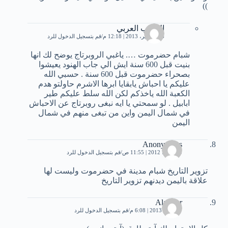
))
الجنوب العربي
26 سبتمبر، 2013 | 12:18 م
قم بتسجيل الدخول للرد
شبام حضرموت …. ياغبي الروبرتاج يوضح لك انها
بنيت قبل 600 سنة ايش الي جاب الهنود يعيشوا
بصحراء حضرموت قبل 600 سنة . حسبي الله
عليكم يا احباش يابقايا ابرها الاشرم حاولتو هدم
الكعبة الله ياخذكم لكن الله سلط عليكم طير
ابابيل . لو سمحتي يا ايه نبغى روبرتاج عن الاحباش
في شمال اليمن واين من تبغى منهم في شمال
اليمن
Anonymous
30 يوليو، 2012 | 11:55 ص
قم بتسجيل الدخول للرد
تزوير التاريخ شبام مدينة في حضرموت وليست لها
علاقة باليمن ديدنهم تزوير التاريخ
Alasmar
17 مايو، 2013 | 6:08 م
قم بتسجيل الدخول للرد