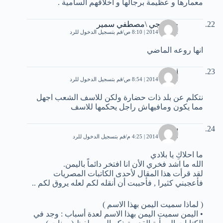
معمارها و عظيمة برجالها و أخلاقهم السامية .
جيولوجي \مصطفي سمير
12 يناير، 2014 | 8:10 ص
قم بتسجيل الدخول للرد
انها روعه الماضي
hani
12 يناير، 2014 | 8:54 ص
قم بتسجيل الدخول للرد
نتكلم عن بلد ذات حضارة ولكن للاسف الشعب اجهل
مما يكون ومافيهاش راجل يحكمها للاسف
سحر
13 يناير، 2014 | 4:25 م
قم بتسجيل الدخول للرد
ما احلاكِ يا بلادي
الله ما اشد فخري الأن انا افتخر دائماً باليمن.
لقد قرأت هذا المقال لأحدى الكاتبات المصريات
فأعجبني كثيرا , فأحببت أن أنقله لكم لعله يروق لكم ..
( لماذا سميت اليمن بهذا الاسم )
• اليمن سميت اليمن بهذا الاسم لعدة أسباب : وجد في