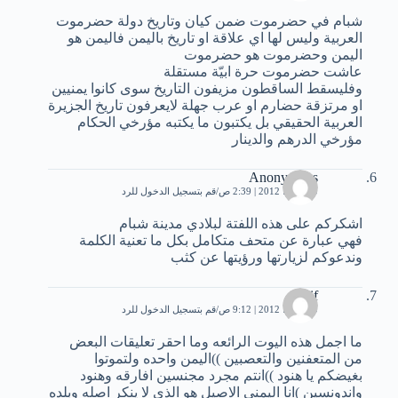
شبام في حضرموت ضمن كيان وتاريخ دولة حضرموت
العربية وليس لها اي علاقة او تاريخ باليمن فاليمن هو
اليمن وحضرموت هو حضرموت
عاشت حضرموت حرة ابيّة مستقلة
وفليسقط الساقطون مزيفون التاريخ سوى كانوا يمنيين
او مرتزقة حضارم او عرب جهلة لايعرفون تاريخ الجزيرة
العربية الحقيقي بل يكتبون ما يكتبه مؤرخي الحكام
مؤرخي الدرهم والدينار
Anonymous
30 يوليو، 2012 | 2:39 ص
قم بتسجيل الدخول للرد
اشكركم على هذه اللفتة لبلادي مدينة شبام
فهي عبارة عن متحف متكامل بكل ما تعنية الكلمة
وندعوكم لزيارتها ورؤيتها عن كثب
saif
30 يوليو، 2012 | 9:12 ص
قم بتسجيل الدخول للرد
ما اجمل هذه اليوت الرائعه وما احقر تعليقات البعض
من المتعفنين والتعصبين ))اليمن واحده ولتموتوا
بغيضكم يا هنود ))انتم مجرد مجنسين افارقه وهنود
واندونسين )انا اليمني الاصيل هو الذي لا ينكر اصله وبلده