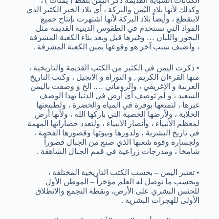
الكتابات السبأية القديمة ذكر اليمن بلفظ ( يمنات ) ،
وكذلك لأنها بلاد اليُمن والبركة ، أي بلاد الخير الكثير الذي
لاينقطع ، وأيضاً بلاد البركة لأنها اشتهرت بإنتاج جميع
المواد التي تستخدم في الطقوس الدينية القديمة مثل
البخور واللبان … وغيرها قبل وبعد بناء الكعبة المشرفة
، وأضيف سبب آخر هو وقوعها يمين الكعبة المشرفة .
• ذكرت اليمن في الكثير من الكتب القديمة والتاريخية ،
منها القرءان الكريم , و التوراة و الانجيل ، وكتب التاريخ
العربية و الإغريقي ، والروماني …. الخ و وصفت باليمن
السعيد ، و لم توصف أي أرض في الدنيا بهذا الوصف
غيرها ، لتمتعها بوفرة في المياه والخضرة ، ولطبيعتها
الخلابة ، ولأرضها الخصبة التي باركها الله ، ولأنها أرض
لمعظم الأنبياء ، وأنصار الأنبياء ، ولتعدد حضاراتها المهمة
في تاريخ البشرية ، ولدورها وبيوتها وقصورها الفخمة ،
ولجسارة وقوة شعبها الذي صنع من الجبال قصوراً
شامخاً ، ومدرجات زراعية في قمم الجبال الشاهقة .
• تعتبر اليمن – بحسب الكتب التاريخية المختلفة ،
وبحسب ما توصل له العلم مؤخراً – الموطن الأول
للجنس البشري على الأرض، ونقطة التجمع والانطلاق
الأولى للهجرات البشرية .