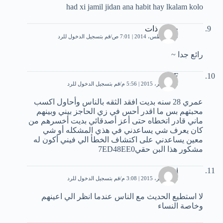
had xi jamil jidan ana habit hay lkalam kolo
حكاية ذات
29 أغسطس، 2014 | 7:01 ص
قم بتسجيل الدخول للرد
رائع جدا ~
F
13 نوفمبر، 2015 | 5:56 م
قم بتسجيل الدخول للرد
عمري 28 سنه بديت افقد الثقه بالناس وأحاول اكسب
محبتهم بس ما اقدر أحس في زي الحاجز بيني وبينهم
ماني قادر اتخطاه حتى أعز أصدقائي بديت أخسرهم من
كان يعرف شي يساعدني في هذي المشكله أو شي
معين يساعدني على اكتشاف الخطأ الي فيني أكون له
مشكور هذا البن حقي7ED48EE0
fathi
22 نوفمبر، 2015 | 3:08 م
قم بتسجيل الدخول للرد
لا استطيع الحديث مع الناس عندما انظر الي اعينهم
وخاصة النساء