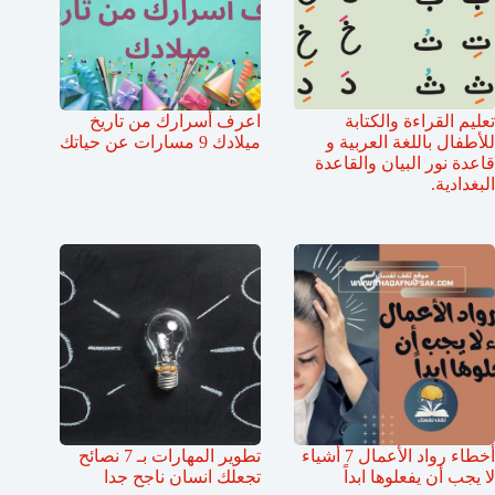
تعليم القراءة والكتابة
اعرف أسرارك من تاريخ
للأطفال باللغة العربية و
ميلادك 9 مسارات عن حياتك
قاعدة نور البيان والقاعدة
البغدادية.
أخطاء رواد الأعمال 7 أشياء
تطوير المهارات بـ 7 نصائح
لا يجب أن يفعلوها ابداً
تجعلك انسان ناجح جدا