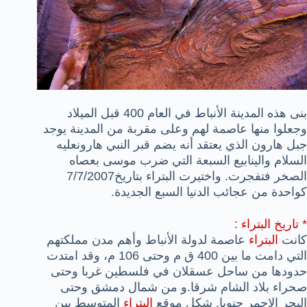
بنى هذه المدينة
الأنباط
في العام 400 قبل الميلاد
وجعلوا منها عاصمة لهم
وعلى مقربة من المدينة يوجد
جبل هارون الذي يعتقد أنه يضم قبر النبي
هارون
عليه
السلام والينابيع السبعة التي ضرب
موسى
بعصاه
الصخر فتفجرت. واختيرت البتراء بتاريخ7/7/2007
كواحدة من
عجائب الدنيا السبع الجديدة
.
* تاريخ البتراء :
كانت
البتراء
عاصمة
لدولة الأنباط
وأهم مدن مملكتهم
التي دامت ما بين 400 ق م وحتى 106 م، وقد امتدت
حدودها من ساحل عسقلان في فلسطين غربا وحتى
صحراء بلاد الشام شرقا.و من شمال دمشق وحتى
البحر الاحمر جنوبا, شكل موقع
البتراء
المتوسط بين