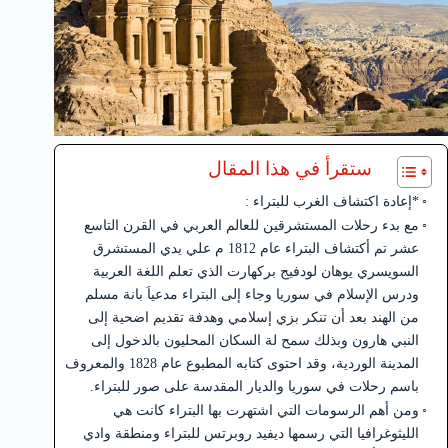
ستقرأ في هذا المقال
*إعادة اكتشاف الغرب للبتراء :
مع بدء رحلات المستشرقين للعالم العربي في القرن التاسع
عشر تم أكتشاف البتراء عام 1812 م علي يدي المستشرق
السويسري يوهان لودفيج بركهارت الذي تعلم اللغة العربية
ودرس الإسلام في سوريا وجاء إلى البتراء مدعياَ بانة مسلم
من الهند بعد أن تنكر بزي إسلامي وهدفة تقديم اضحية إلى
النبي هارون وبذلك سمح لة السكان المحليون بالدخول إلى
المدينة الوردية، وقد احتوى كتابه المطبوع عام 1828 والمعروف
باسم رحلات في سوريا والديار المقدسة على صور للبتراء.
ومن أهم الرسومات التي اشتهرت بها البتراء كانت هي
الليثوغرافيا التي رسمها ديفيد روبرتس للبتراء ومنطقة وادي