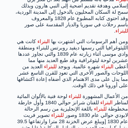
إسلامي وهدفة تقديم اضحية إلى النبي هارون وبذلك
سمح لة السكان المحليون بالدخول إلى المدينة الوردية،
وقد احتوى كتابه المطبوع عام 1828 والمعروف
باسم رحلات في سوريا والديار المقدسة على صور
للبتراء
.
ومن أهم الرسومات التي اشتهرت بها
البتراء
كانت هي
الليثوغرافيا التي رسمها ديفيد روبرتس للبتراء ومنطقة
وادي موسى أثناء زيارته عام 1839 والتي تجاوز عددها
عشرين لوحة ليثوغرافية وقد طبع العديد منها مما
أعطى
البتراء
شهره عالمية. ويوجد
للبتراء
العديد من
اللوحات والصور الأخرى التي تعود للقرن التاسع عشر
مما يدل على مدى الاهتمام الذي أضفاه إعادة اكتشافها
على أوروبا في ذلك الوقت.
من الأعمال المشهورة
للبتراء
لوحة فنية بالألوان المائية
لمناظر
البتراء
للفنان شرانز حوالي 1840 وأول خارطة
مخطوطة
للبتراء
باللغة الإنجليزية من رسم الرحالة
لابودي حوالي عام 1830 وصور
للبتراء
تصوير فريت
عام 1830 [ويبلغ عرض الخزنة 28 مترا وارتفاعها 39.5
مترا, كما يوجد العديد من التماثيل الهيكلية (بقايا جثث