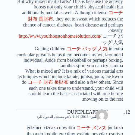
But why mixed martial arts? This is because the activity
boosts not only your child’s physical health but
additionally mental as well. Although intense
コーチ
財布 長財布
, they get to sweat which reduces the
chance of cancer, diabetes, heart disease and perhaps
obesity.
http://www.yourhoustonhomesolution.com/
コーチ バ
ッグ 人気
Getting children
コーチ バッグ 人気
in extra
curricular pursuits helps them become any well-rounded
individual. Aside from basketball or perhaps boxing,
another sport you can try is mma.
What is mixed art? It is a mix of various martial arts
techniques which include karate, jujitsu, judo, tae kwon
do
コーチ 財布 長財布
and also a few others. Since
each one takes time to understand, your child will
should learn the basics associated with one before
moving on to the rest.
DUPEPLEAPEZEN
25 أغسطس، 2013 | 1:14 م
قم بتسجيل الدخول للرد
ecizmcc xizcazp ubwrikn
コーチ メンズ
jnukuzb
tbsxmdo iqxbtln eraxduw vxsfptc oeyydax esortvq