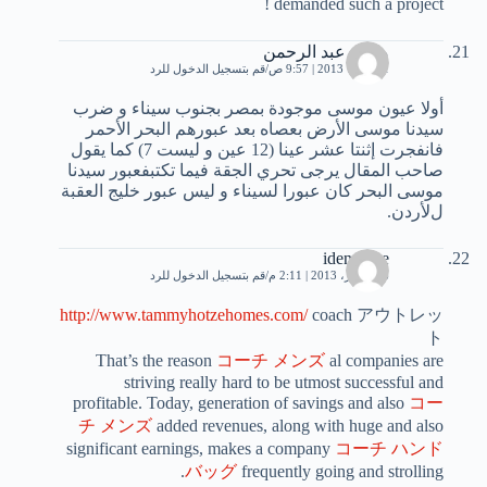
demanded such a project !
محمد عبد الرحمن
1 أكتوبر، 2013 | 9:57 ص
قم بتسجيل الدخول للرد
أولا عيون موسى موجودة بمصر بجنوب سيناء و ضرب
سيدنا موسى اﻷرض بعصاه بعد عبورهم البحر اﻷحمر
فانفجرت إثنتا عشر عينا (12 عين و ليست 7) كما يقول
صاحب المقال يرجى تحري الجقة فيما تكتبفعبور سيدنا
موسى البحر كان عبورا لسيناء و ليس عبور خليج العقبة
لﻷردن.
ideneique
16 أكتوبر، 2013 | 2:11 م
قم بتسجيل الدخول للرد
http://www.tammyhotzehomes.com/
coach アウトレッ
ト
That’s the reason
コーチ メンズ
al companies are
striving really hard to be utmost successful and
profitable. Today, generation of savings and also
コー
チ メンズ
added revenues, along with huge and also
significant earnings, makes a company
コーチ ハンド
バッグ
frequently going and strolling.