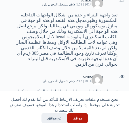
27 يناير، 2014 | 1:59 م
قم بتسجيل الدخول للرد
تعد واجهة البتراء واحدة من اشكال الواجهات الداخليه
المكسورة وظهرمدجل هذه القلعه او هذه الواجهة في
منازل بوسكوريال وبومبي في إيطاليا ،ولكن يرجع اصل
هذه الواجهة الي الاسكندرية وذلك من خلال وصف
الكاتب السكندري أثينايوثAthenaius ل لسلاميجوس
وهي عوامه لاحد البطالمه الاوائل ومعناها عظيمة البحار
ولكن لم تعد قائمة إلا من خلال وصف الكتّاب القدمي
،وكلنا نعرف تاريخ وجود البطالمة في مصر 305 ق.م أي
أن هذة الوجهة ظهرت في الأسكندريه قبل البتراء
بحوالي قرن من الزمن.
semsmaOo
27 يناير، 2014 | 2:13 م
قم بتسجيل الدخول للرد
تعد واجهة البتراء من الواجهات الداخلية المكسورة ،كما
أنها ظهرت أيضا في منازل بوسكريال وبومبي في
نحن نستخدم ملفات تعريف الارتباط للتأكد من أننا نقدم لك أفضل
إيطاليا ،ولكن يرجع اصل هذه الواجهة إلي الاسكندرية
تجربة على موقعنا. إذا واصلت استخدام هذا الموقع، فسوف نفترض
والدليل علي ذلك من خلال وصف الكاتب السكندري
أنك سعيد به
Athenaius أثينايوس ل لسلاميجوس ومعناها عظيمة
موافق
غير موافق
البحار وهي عوامه لأحد البطالمة الأوائل ،ولكن لم تعد
قائمة إلا من خلال وصف الكتّاب القدامي ، وكلنا نعلم