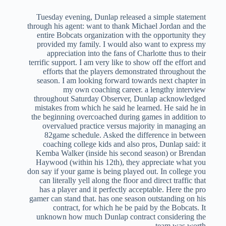
Tuesday evening, Dunlap released a simple statement
through his agent: want to thank Michael Jordan and the
entire Bobcats organization with the opportunity they
provided my family. I would also want to express my
appreciation into the fans of Charlotte thus to their
terrific support. I am very like to show off the effort and
efforts that the players demonstrated throughout the
season. I am looking forward towards next chapter in
my own coaching career. a lengthy interview
throughout Saturday Observer, Dunlap acknowledged
mistakes from which he said he learned. He said he in
the beginning overcoached during games in addition to
overvalued practice versus majority in managing an
82game schedule. Asked the difference in between
coaching college kids and also pros, Dunlap said: it
Kemba Walker (inside his second season) or Brendan
Haywood (within his 12th), they appreciate what you
don say if your game is being played out. In college you
can literally yell along the floor and direct traffic that
has a player and it perfectly acceptable. Here the pro
gamer can stand that. has one season outstanding on his
contract, for which he be paid by the Bobcats. It
unknown how much Dunlap contract considering the
team was worth.