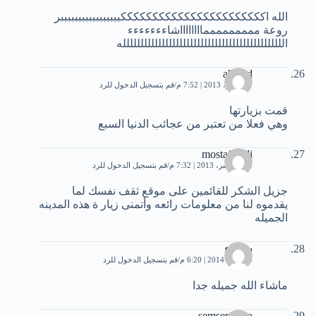
الله اكككككككككككككككككككككككبببببببببببببببببر
روعة مممممممممااااااااشاءءءءءءء
الللللللللللللللللللللللللللللللللللللللللللللله
ahmed
9 نوفمبر، 2013 | 7:52 م
قم بتسجيل الدخول للرد
قمت بزيارتها
وهي فعلا من تعتبر من عجائب الدنيا السبع
mostafa Ali
20 ديسمبر، 2013 | 7:32 م
قم بتسجيل الدخول للرد
جزيل الشكر للقائمين على موقع ثقف نفسك لما
يقدموه لنا من معلومات رائعه وأتمنى زيار ة هذه المدينه
الجميله
شيماء
19 يناير، 2014 | 6:20 م
قم بتسجيل الدخول للرد
ماشاء الله جميله جدا
semsemaOo