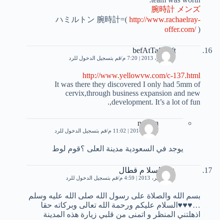
腕時計 メンズ
ハミルトン 腕時計=(
http://www.rachaelray-
offer.com/
)
befAtTafebaft
9 سبتمبر، 2013 | 7:20 م
قم بتسجيل الدخول للرد
http://www.yellowvw.com/c-137.html
It was there they discovered I only had 5mm of
cervix,through business expansion and new
development. It’s a lot of fun,.
numan
4 يناير، 2014 | 11:02 م
قم بتسجيل الدخول للرد
يوجد في السعودية مدينة العلى ؟قوم لوط
عبد السلا م قطال
11 سبتمبر، 2013 | 4:59 م
قم بتسجيل الدخول للرد
بسم الله والصلاة على رسول الله صلى الله عليه وسلم
…♥♥♥السلام عليكم ورحمة الله تعالى وبركاته حقا
اذهلتني المنظر و اتمنى من قلبي زيارة هذه المدينة