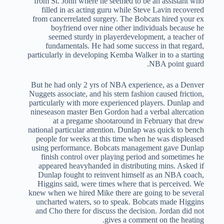
from St. John where he seemed to be an assistant who
filled in as acting guru while Steve Lavin recovered
from cancerrelated surgery. The Bobcats hired your ex
boyfriend over nine other individuals because he
seemed sturdy in playerdevelopment, a teacher of
fundamentals. He had some success in that regard,
particularly in developing Kemba Walker in to a starting
NBA point guard.
But he had only 2 yrs of NBA experience, as a Denver
Nuggets associate, and his stern fashion caused friction,
particularly with more experienced players. Dunlap and
nineseason master Ben Gordon had a verbal altercation
at a pregame shootaround in February that drew
national particular attention. Dunlap was quick to bench
people for weeks at this time when he was displeased
using performance. Bobcats management gave Dunlap
finish control over playing period and sometimes he
appeared heavyhanded in distributing mins. Asked if
Dunlap fought to reinvent himself as an NBA coach,
Higgins said, were times where that is perceived. We
knew when we hired Mike there are going to be several
uncharted waters, so to speak. Bobcats made Higgins
and Cho there for discuss the decision. Jordan did not
gives a comment on the heating.