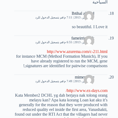
السياحية
Ibtihal ahmed
21 سبتمبر، 2013 | 7:11 م
قم بتسجيل الدخول للرد
so beautiful. I Love it
fameirriceSak
26 سبتمبر، 2013 | 6:55 م
قم بتسجيل الدخول للرد
http://www.azurema.com/c-211.html
for instance MCM (Method Formation Munich), If you
have already registered to run the MCM, gene
signatures are identified for pairwise comparisons,!
mimeswace
29 سبتمبر، 2013 | 7:49 م
قم بتسجيل الدخول للرد
http://www.ez-days.com/
Kata Member2 DCHL yg dah berjaya nak tolong orang
melayu kan? Apa kata korang Loan kat aku it’s
generally for the reason that they were produced with
reduced quality eel inside the first area, Vanashakti,
found out under the RTI Act that the villagers had never