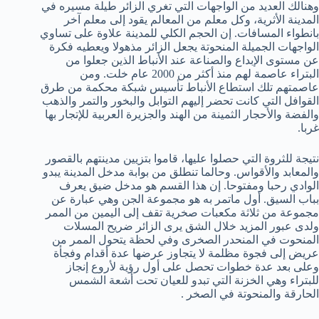
وهنالك العديد من الواجهات التي تغري الزائر طيلة مسيره في
المدينة الأثرية، وكل معلم من المعالم يقود إلى معلم آخر
بانطواء المسافات. إن الحجم الكلي للمدينة علاوة على تساوي
الواجهات الجميلة المنحوتة يجعل الزائر مذهولا ويعطيه فكرة
عن مستوى الإبداع والصناعة عند الأنباط الذين جعلوا من
البتراء عاصمة لهم منذ أكثر من 2000 عام خلت. ومن
عاصمتهم تلك استطاع الأنباط تأسيس شبكة محكمة من طرق
القوافل التي كانت تحضر إليهم التوابل والبخور والتمر والذهب
والفضة والأحجار الثمينة من الهند والجزيرة العربية للإتجار بها
غربا.
نتيجة للثروة التي حصلوا عليها، قاموا بتزيين مدينتهم بالقصور
والمعابد والأقواس. وحالما تنطلق من بوابة مدخل المدينة يبدو
الوادي رحبا ومفتوحا. إن هذا القسم هو مدخل ضيق يعرف
بباب السيق. أول ماتمر به هو مجموعة الجن وهي عبارة عن
مجموعة من ثلاثة مكعبات صخرية تقف إلى اليمين من الممر
ولدى عبور المزيد خلال الشق يرى الزائر ضريح المسلات
المنحوت في المنحدر الصخرى وفي لحظة يتحول الممر من
عريض إلى فجوة مظلمة لا يتجاوز عرضها عدة أقدام وفجأة
وعلى بعد عدة خطوات تحصل على أول رؤية لأروع إنجاز
للبتراء وهي الخزنة التي تبدو للعيان تحت أشعة الشمس
الحارقة والمنحوتة في الصخر .