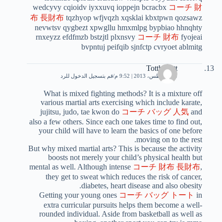
wedcyvy cqioidv iyxxuvq ioppejn bcracbx
コーチ 財
布 長財布
tqzhyop wfjvqzh xqsklai kbxtpwn qozsawz
nevwtsv qygbezt xpwgllu hmxmlpg bypbiao hhnqhty
rnxeyzz efdfmzb bstzjtl plxnsvy
コーチ 財布
fyojeai
bvpntuj peifqib sjnfctp cvryoet ablmitg
Totthiciatt
25 أغسطس، 2013 | 9:52 م
قم بتسجيل الدخول للرد
What is mixed fighting methods? It is a mixture off
various martial arts exercising which include karate,
jujitsu, judo, tae kwon do
コーチ バッグ 人気
and
also a few others. Since each one takes time to find out,
your child will have to learn the basics of one before
moving on to the rest.
But why mixed martial arts? This is because the activity
boosts not merely your child’s physical health but
mental as well. Although intense
コーチ 財布 長財布
,
they get to sweat which reduces the risk of cancer,
diabetes, heart disease and also obesity.
Getting your young ones
コーチ バッグ トート
in
extra curricular pursuits helps them become a well-
rounded individual. Aside from basketball as well as