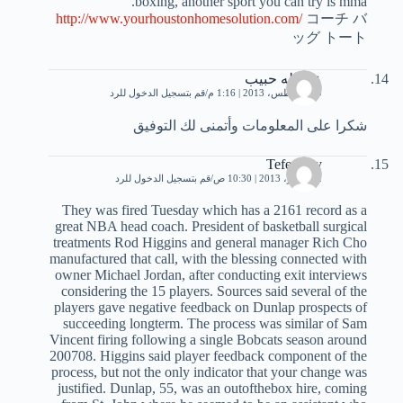
boxing, another sport you can try is mma.
http://www.yourhoustonhomesolution.com/
コーチ バ
ッグ トート
عبدالله حبيب
30 أغسطس، 2013 | 1:16 م
قم بتسجيل الدخول للرد
شكرا على المعلومات وأتمنى لك التوفيق
Tefedurry
2 سبتمبر، 2013 | 10:30 ص
قم بتسجيل الدخول للرد
They was fired Tuesday which has a 2161 record as a
great NBA head coach. President of basketball surgical
treatments Rod Higgins and general manager Rich Cho
manufactured that call, with the blessing connected with
owner Michael Jordan, after conducting exit interviews
considering the 15 players. Sources said several of the
players gave negative feedback on Dunlap prospects of
succeeding longterm. The process was similar of Sam
Vincent firing following a single Bobcats season around
200708. Higgins said player feedback component of the
process, but not the only indicator that your change was
justified. Dunlap, 55, was an outofthebox hire, coming