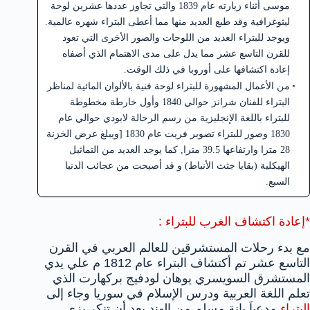
موسى أثناء زيارته عام 1839 والتي تجاوز عددها عشرين لوحة
ليثوغرافية وقد طبع العديد منها مما أعطى البتراء شهره عالمية.
ويوجد للبتراء العديد من اللوحات والصور الأخرى التي تعود
للقرن التاسع عشر مما يدل على مدى الاهتمام الذي أضفاه
إعادة اكتشافها على أوروبا في ذلك الوقت.
من الأعمال المشهورة للبتراء لوحة فنية بالألوان المائية لمناظر
البتراء للفنان شرانز حوالي 1840 وأول خارطة مخطوطة
للبتراء باللغة الإنجليزية من رسم الرحالة لابودي حوالي عام
1830 وصور للبتراء تصوير فريت عام 1830 [ويبلغ عرض الخزنة
28 مترا وارتفاعها 39.5 مترا, كما يوجد العديد من التماثيل
الهيكلية (بقايا جثث الأنباط) و قد أصبحت من عجائب الدنيا
السبع.
*إعادة اكتشاف الغرب للبتراء :
مع بدء رحلات المستشرقين للعالم العربي في القرن
التاسع عشر تم أكتشاف البتراء عام 1812 م علي يدي
المستشرق السويسري يوهان لودفيج بركهارت الذي
تعلم اللغة العربية ودرس الإسلام في سوريا وجاء إلى
البتراء
مدعياَ بانة مسلم من الهند بعد أن تنكر بزي