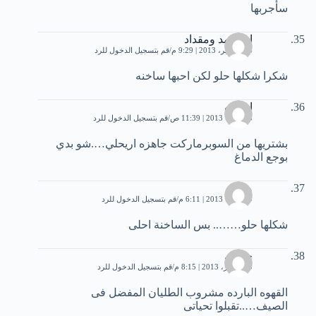
سأجربها
ام احمد ومقداد
24 سبتمبر، 2013 | 9:29 م
قم بتسجيل الدخول للرد
شكرا شكلها حلو لكن احبها ساخنه
اسامه
3 أكتوبر، 2013 | 11:39 ص
قم بتسجيل الدخول للرد
بشتريها من السوبرماركت جاهزه اريحلي….شو بدي
بوجع الدماغ
منى
9 أكتوبر، 2013 | 6:11 م
قم بتسجيل الدخول للرد
شكلها حلو…….. بس الساخنة احلى
حمدى
30 أكتوبر، 2013 | 8:15 م
قم بتسجيل الدخول للرد
القهوه البارده مشروب الطليان المفضل فى
الصيف…..تقبلوا تحياتى