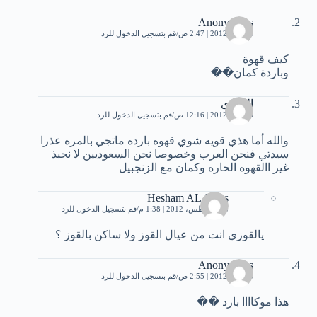
Anonymous
4 يونيو، 2012 | 2:47 ص
قم بتسجيل الدخول للرد
كيف قهوة
وباردة كمان��
القوزي
5 يونيو، 2012 | 12:16 ص
قم بتسجيل الدخول للرد
والله أما هذي قويه شوي قهوه بارده ماتجي بالمره عذرا
سيدتي فنحن العرب وخصوصا نحن السعوديين لا نحبذ
غير االقهوه الحاره وكمان مع الزنجبيل
Hesham AL-Koas
28 أغسطس، 2012 | 1:38 م
قم بتسجيل الدخول للرد
يالقوزي انت من عيال القوز ولا ساكن بالقوز ؟
Anonymous
5 يونيو، 2012 | 2:55 ص
قم بتسجيل الدخول للرد
هذا موكاااا بارد ��