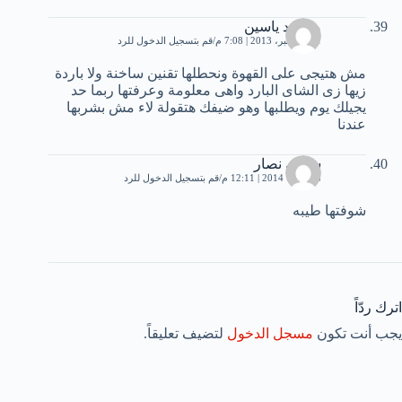
محمود ياسين
21 ديسمبر، 2013 | 7:08 م
قم بتسجيل الدخول للرد
مش هتيجى على القهوة ونحطلها تقنين ساخنة ولا باردة
زيها زى الشاى البارد واهى معلومة وعرفتها ربما حد
يجيلك يوم ويطلبها وهو ضيفك هتقولة لاء مش بشربها
عندنا
سامي نصار
8 فبراير، 2014 | 12:11 م
قم بتسجيل الدخول للرد
شوفتها طيبه
اترك ردّاً
يجب أنت تكون
مسجل الدخول
لتضيف تعليقاً.