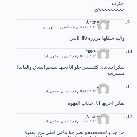
احترت
خخخخخخخخخخ
Anonymous
11 يونيو، 2012 | 5:21 ص
قم بتسجيل الدخول للرد
والله شكلها مررره نااااااايس
make Belive
11 يونيو، 2012 | 8:06 م
قم بتسجيل الدخول للرد
شكرا ساندي كتيييييير حلو انا بحبها بطعم البندق والفانيلا
مييييرسي
ام نونو
13 يونيو، 2012 | 8:41 م
قم بتسجيل الدخول للرد
يمكن اجربها انا احـب القهوه
Anonymous
22 يونيو، 2012 | 1:02 م
قم بتسجيل الدخول للرد
من جد وععععععععع بصراحة مافي احلي من القهوة