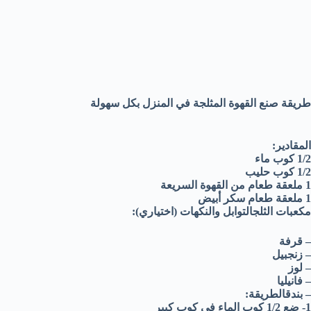
طريقة صنع القهوة المثلجة في المنزل بكل سهولة
المقادير:
1/2 كوب ماء
1/2 كوب حليب
1 ملعقة طعام من القهوة السريعة
1 ملعقة طعام سكر أبيض
مكعبات الثلج
التوابل والنكهات (اختياري):
– قرفة
– زنجبيل
– لوز
– فانيليا
– بندق
الطريقة:
1- ضع 1/2 كوب الماء في كوب كبير