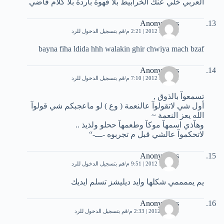
العربي خلي عنك الخرابيط بلا قهوة باردة بلا كلام فاضي
Anonymous
24 يونيو، 2012 | 2:21 م
قم بتسجيل الدخول للرد
bayna fiha ldida hhh walakin ghir chwiya mach bzaf
Anonymous
25 يونيو، 2012 | 7:10 م
قم بتسجيل الدخول للرد
تسمعوآ بالذوق ,
أول شي لاتقولوآ عالنعمة ( وع ) لو ماعجبكم شي قولوآ
الله يعز النعمة ~
وهآذي اسمهآ موكآ وطعمهآ ححلو ولذيذ ..
لاتحكموآ عالشي قبل م تجربوه -ـــ-“
Anonymous
25 يونيو، 2012 | 9:51 م
قم بتسجيل الدخول للرد
يم يممممي شكلها وايد ديليشز تسلم ايديك
Anonymous
4 يوليو، 2012 | 2:33 م
قم بتسجيل الدخول للرد