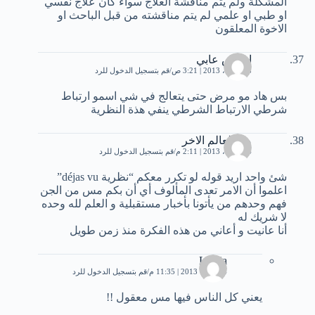
المشكلة ولم يتم مناقشة العلاج سواء كان علاج نفسي
او طبي او علمي لم يتم مناقشته من قبل الباحث او
الاخوة المعلقون
ادريس عابي
18 أبريل، 2013 | 3:21 ص
قم بتسجيل الدخول للرد
بس هاد مو مرض حتى يتعالج في شي اسمو ارتباط
شرطي الارتباط الشرطي ينفي هذة النظرية
من العالم الاخر
24 أبريل، 2013 | 2:11 م
قم بتسجيل الدخول للرد
شئ واحد اريد قوله لو تكرر معكم “نظرية déjas vu”
اعلموا أن الامر تعدى المألوف أي أن بكم مس من الجن
فهم وحدهم من يأتونا بأخبار مستقبلية و العلم لله وحده
لا شريك له
أنا عانيت و أعاني من هذه الفكرة منذ زمن طويل
Lamia
4 أكتوبر، 2013 | 11:35 م
قم بتسجيل الدخول للرد
يعني كل الناس فيها مس معقول !!