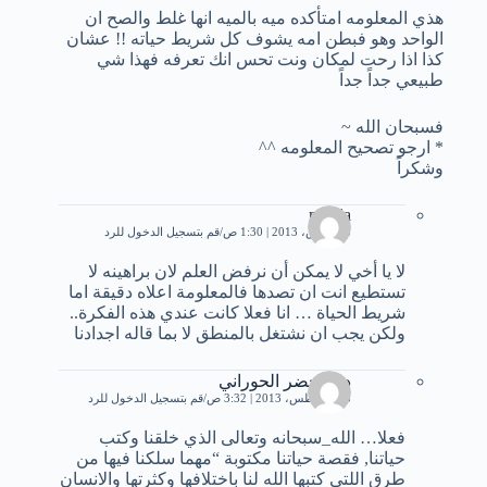
هذي المعلومه امتأكده ميه بالميه انها غلط والصح ان
الواحد وهو فبطن امه يشوف كل شريط حياته !! عشان
كذا اذا رحت لمكان ونت تحس انك تعرفه فهذا شي
طبيعي جداً جداً
فسبحان الله ~
* ارجو تصحيح المعلومه ^^
وشكراً
mreda
28 مارس، 2013 | 1:30 ص
قم بتسجيل الدخول للرد
لا يا أخي لا يمكن أن نرفض العلم لان براهينه لا
تستطيع انت ان تصدها فالمعلومة اعلاه دقيقة اما
شريط الحياة … انا فعلا كانت عندي هذه الفكرة..
ولكن يجب ان نشتغل بالمنطق لا بما قاله اجدادنا
ديانا خضر الحوراني
23 أغسطس، 2013 | 3:32 ص
قم بتسجيل الدخول للرد
فعلا… الله_سبحانه وتعالى الذي خلقنا وكتب
حياتنا, فقصة حياتنا مكتوبة “مهما سلكنا فيها من
طرق اللتي كتبها الله لنا باختلافها وكثرتها والانسان