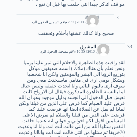
مواقف اتدكر جيدا انني حلمت بها قبل ان تقع ،
shahad
15 أكتوبر، 2013 | 2:37 م
قم بتسجيل الدخول للرد
صحيح وانا كذلك عشتها بأحلام وتحققت
زيوس المشرق
23 فبراير، 2013 | 10:35 م
قم بتسجيل الدخول للرد
لقد راقبت هذه الظاهرة والاحلام التي تمر علينا يوميا
ونحن نعلم بأن هناك (ملاك ) اسمه صديقون موكل
بتوزيع الرؤيا الى البشر والمؤمنين ولكن انا شخصيا
وبشكل يومي ارى في منامي ماسيحدث معي ومن
سوف ارى باليوم التالي وانا اتحدث حقيقة وليس خيال
اما بالنسبة للظاهرة المذكورة فيقال ان الارواح كانت
تعيش قبل الدخول الى الجسد بدليل موجود وهو ان الله
فرض علينا الصيام كما فرض على الذين من قبلنا ولكن
لماذا لم يقل عن الصلاة ايضا انها فرضت علينا كما
فرضت على الذين من قبلنا والصلاة لم تفرض الاعلى
المسلمين اقول لكم اخواني واخواتي انه عندما خلقت
النفس سئلها الله من انتي قالت انت انت وانا انا وعذبت
70خريفا ثم سئلها من انتي قالت انت انت واناانا وعذبت