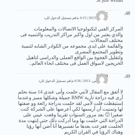
te jure wellah.
ictc
29 مايو، 2013 | 4:15 م
قم بتسجيل الدخول للرد
المركز الفني لتكنولوجيا الاتصالات والمعلومات
والذي يعتبر من اول واكبر مراكز التدريب والتنميه فى
مختلف المجالات.
والقائمة على ايدى مجموعه من الكوادر الشابه لتنمية
وتطوير المجتمع المصرى
ولتقليل الفجوة بين الواقع العملى والدراسى لتاهيل
الخريجين لاسواق العمل فى مختلف انحاء العالم..
SAID
2 أغسطس، 2013 | 6:56 م
قم بتسجيل الدخول للرد
لا أتفق مع المقال لأنني حلمت وأنى عندي 14 سنة بحلم
أرى فيه دراجة نارية BMW جميلة وشكلها مميز وعندما
إستيقظت قلت لأمي لقد حلمت بدراجة رائعة وو صفتها
لها وتمنيت أن أرسمها لكي أعرضها على الشركة كنت
صغيرا 🙂 بعد مرور 6سنوات تقريبا وقعت عيني على
الدراجة التي حلمت بها وما أدركت دلك حتى إنتهت مدة
الحلمت ففزعت بعدها ما تفسيرها أنا أضن أنها رؤيا
وهناك الرؤيا في القران الكريم