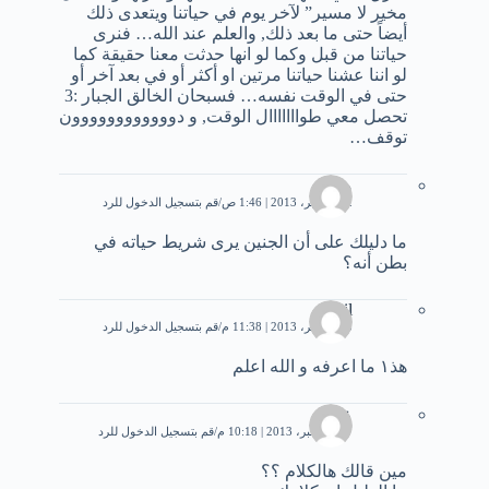
مخير لا مسير” لآخر يوم في حياتنا ويتعدى ذلك
أيضاً حتى ما بعد ذلك, والعلم عند الله… فنرى
حياتنا من قبل وكما لو انها حدثت معنا حقيقة كما
لو اننا عشنا حياتنا مرتين او أكثر أو في بعد آخر أو
حتى في الوقت نفسه… فسبحان الخالق الجبار :3
تحصل معي طوااااااال الوقت, و دوووووووووووون
توقف…
مراد
12 نوفمبر، 2013 | 1:46 ص
قم بتسجيل الدخول للرد
ما دليلك على أن الجنين يرى شريط حياته في
بطن أنه؟
akil
13 نوفمبر، 2013 | 11:38 م
قم بتسجيل الدخول للرد
هذ١ ما اعرفه و الله اعلم
علي
17 ديسمبر، 2013 | 10:18 م
قم بتسجيل الدخول للرد
مين قالك هالكلام ؟؟