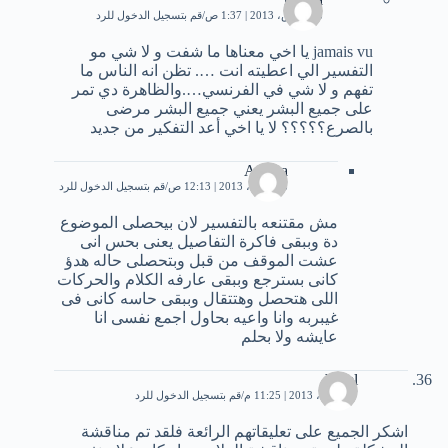
28 مارس، 2013 | 1:37 ص
قم بتسجيل الدخول للرد
jamais vu يا اخي معناها ما شفت و لا شي مو
التفسير الي اعطيته انت …. تظن انه الناس ما
تفهم و لا شي في الفرنسي….والظاهرة دي تمر
على جميع البشر يعني جميع البشر مرضى
بالصرع؟؟؟؟؟ لا يا اخي أعد التفكير من جديد
Asmaa
18 أبريل، 2013 | 12:13 ص
قم بتسجيل الدخول للرد
مش مقتنعه بالتفسير لان بيحصلى الموضوع
دة وببقى فاكرة التفاصيل يعنى بحس انى
عشت الموقف من قبل وبتحصلى حاله هدؤ
كانى بسترجع وببقى عارفه الكلام والحركات
اللى هتحصل وهتتقال وببقى حاسه كانى فى
غيبربه وانا واعيه بحاول اجمع نفسى انا
عايشه ولا بحلم
bazel
17 أبريل، 2013 | 11:25 م
قم بتسجيل الدخول للرد
اشكر الجميع على تعليقاتهم الرائعة فلقد تم مناقشة