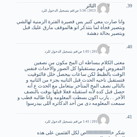
الملاك الثائر
25 أبريل، 2013 | 5:56 ص
قم بتسجيل الدخول للرد
وانا صارت معي كتير بس قصيرة الفترة الزمنية لهالشي
وبتصير فجأة لما بتتذكر انو هالموقف مارق عليك قبل
وبتصير بحالة دهشة
ساره
9 مايو، 2013 | 1:05 ص
قم بتسجيل الدخول للرد
معنى الكلام ببساطه ان المخ مكون من نصفين
المفروض انهم بيستقبلوا كل الصور والأحداث فنفس
الوقت بالظبط لكن ساعات بيحصل خلل فالتوقيت
فتستقبل ناحيه الحدث قبل التانيه بجزء من الثانيه و
بالتالى نصف المخ المتأخر بيتعامل مع الحدث ع أنه
حصل قبل كده لأنه استقبله فعلا قبلها بوقت بالنصف
الأخر . . يارب اكون بسطت المعلومه وانا طالبه فطب و
سمعت المعلومه دى من أحد الدكاتره اللى بيدرسوا
محمد
9 مايو، 2013 | 1:41 ص
قم بتسجيل الدخول للرد
شكر خااااااااااااااااااااص لكل القئمين على هذه