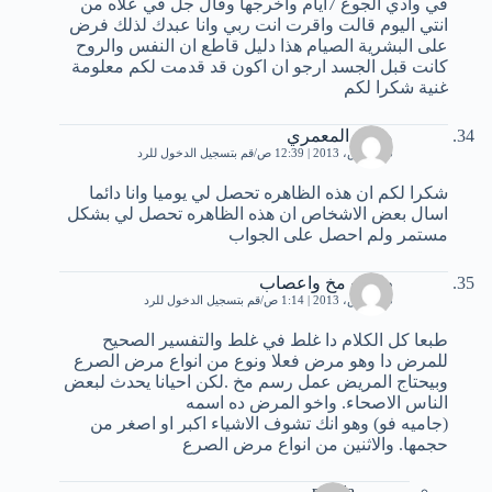
في وادي الجوع 7ايام واخرجها وقال جل في علاه من
انتي اليوم قالت واقرت انت ربي وانا عبدك لذلك فرض
على البشرية الصيام هذا دليل قاطع ان النفس والروح
كانت قبل الجسد ارجو ان اكون قد قدمت لكم معلومة
غنية شكرا لكم
محمد المعمري
25 مارس، 2013 | 12:39 ص
قم بتسجيل الدخول للرد
شكرا لكم ان هذه الظاهره تحصل لي يوميا وانا دائما
اسال بعض الاشخاص ان هذه الظاهره تحصل لي بشكل
مستمر ولم احصل على الجواب
طبيب مخ واعصاب
25 مارس، 2013 | 1:14 ص
قم بتسجيل الدخول للرد
طبعا كل الكلام دا غلط في غلط والتفسير الصحيح
للمرض دا وهو مرض فعلا ونوع من انواع مرض الصرع
وبيحتاج المريض عمل رسم مخ .لكن احيانا يحدث لبعض
الناس الاصحاء. واخو المرض ده اسمه
(جاميه فو) وهو انك تشوف الاشياء اكبر او اصغر من
حجمها. والاثنين من انواع مرض الصرع
mreda