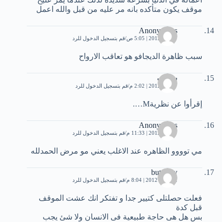
موقف يكون متأكده بانه مر عليه من قبل والله اعمل
Anonymous
7 مايو، 2012 | 5:05 ص
قم بتسجيل الدخول للرد
سبب ظاهرة الديجافو هو تعاقب الارواح
سراب
7 مايو، 2012 | 2:02 م
قم بتسجيل الدخول للرد
إقرأوا عن نظريةM….
Anonymous
7 مايو، 2012 | 11:33 م
قم بتسجيل الدخول للرد
مي توووو الظاهره عند الاغلب يعني مو مرض الحمدلله
butterfly
12 مايو، 2012 | 8:04 م
قم بتسجيل الدخول للرد
فعلت حصلتلى كتيير جدا و تفتكر انك عشت الموقف
قبل كدة
بس هل هى حاجة طبيعية فى الانسان ولا شئ يجب