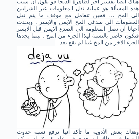
ناك ايضا تفسير
اخر لظاهرة الديجا فو
يقول أن سبب
هذه المسألة هو عملية نقل المعلومات عبر الشرايين
لى المخ
…
فحين تتعامل مع موقف ما يتم نقل
لمعلومات الى صدغي المخ الايمن والايسر
,
ويحدث
أحيانا ان تصل المعلومة الى الصدغ الايمن قبل الايسر
فتكون حاضر بالنسبة
لهذا الجزء من المخ , بينما يجدها
الجزء الاخر من المخ غيبا لم يقع بعد
وهناك بعض الأدوية ما تأكد انها ترفع نسبة حدوث
الـديجا فو . ذلك انه حدث في عام ٢٠٠٢, ان تمكن