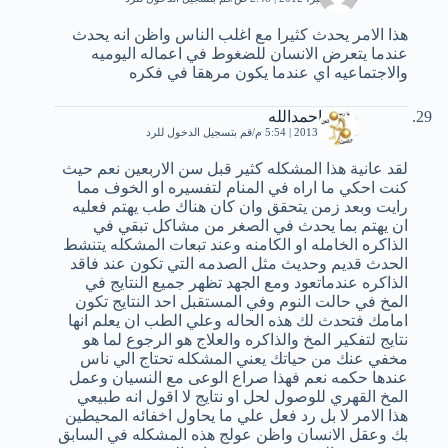
هذا الامر يحدث كثيرا مع اغلب الناس واظن انه يحدث
عندما يتعرض الانسان للضغوط في اعماله اليوميه
والاجتماعيه اي عندما يكون مرهقا في فكره
محمداحمدالله
21 يناير، 2013 | 5:54 م
قم بتسجيل الدخول للرد
لقد عانية هذا المشكله كثير قبل سن الاربعين نعم حيث
كنت احكي ما اراه في المنام لتفسيره او الخوف مما
رايت وبعد زمن يتحقق وان كان هناك طب يهتم فعليه
ان يهتم بما يحدث في الصغر من مشاكل تبقي في
الذاكره الخامله او الكامنه وعند تبعات المشكله يتنشط
الحدث قديم وحديث مثل الصدمه التي تكون عند فاقد
الذاكره عندماتعود ومع الجهد تظهر جميع النتايج في
المخ في حالت النوم وفي المستقبل احد النتايج تكون
امامك فتحدث لك هذه الحاله وعلي الطب ان يعلم انها
نتايج لتفكير المخ والذاكره والعلاج هو الرجوع لما هو
مخفي عنك من حياتك يعني المشكله تحتاج الي ناس
عندها حكمه نعم فهذا صراع الوعى مع النسيان وعمل
المخ القهري للوصول لحل او نتايج لا اقول انه طبيعي
هذا الامر لا بل رد فعل علي ما يحاول اخفائه المحيطين
بك وعقل الانسان واظن عولج هذه المشكله في السابق