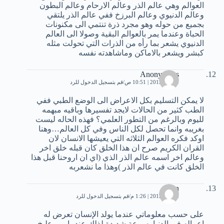
العوالم وهي عالم الذر وعالم الارحام وعالم البطون
وعالم الدنيوي وعالم البرزخ ففي عالم الذر يلتقي
بجميع من حوله وهو مجرد ذرة تنتمي الى مكنونات
الحباة وعندما يمر بالعوالم البقية وصولا الى العالم
الدنيوي يشعر بما رأه من الذرات التي تحولت مثله
كبشر ويشعر بالاماكن وماشاهدته نفسه
Anonymous
5 مايو، 2012 | 10:51 ص
قم بتسجيل الدخول للرد
لا يمكن التسليم بكل الاعراض الى الوضع الطبي ففي
الطب كثير من الحالات لايجد تفسيرها وباقيه مبهمه
لليوم وبالرغم من التطور العلمي؟ فهذه الحاله ليست
بغريبه وانما تحصل لكل الناس وفي كل العالم…وهنا
اوكد فكره العوالم الثلاثه التي يعيشها الانسان لان
القران الكريم صرح ان هذا الخلق كان قبله خلق اخر
وعالم اخر اسمه عالم الذر الذي (اي ان اروحنا قبل هذا
الخلق كانت في عالم الذر )وهذا ما نشعربه
n
6 مايو، 2012 | 1:26 م
قم بتسجيل الدخول للرد
على حسب معلوماتي عندما يولد الإنسان تعرض له
اعماله في الدنيا بسرعة شديدة لذلك عندما يمر عليخ