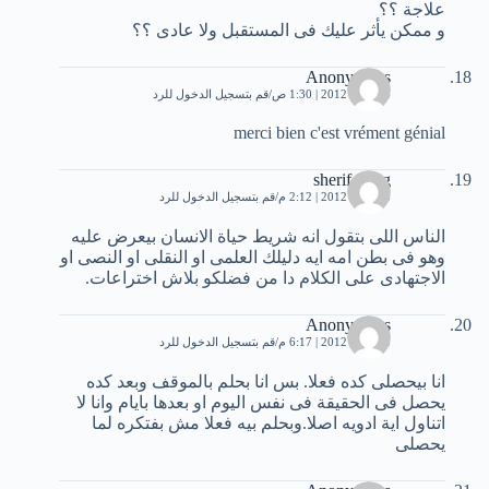
علاجة ؟؟
و ممكن يأثر عليك فى المستقبل ولا عادى ؟؟
Anonymous
14 مايو، 2012 | 1:30 ص
قم بتسجيل الدخول للرد
merci bien c'est vrément génial
sherif farag
15 مايو، 2012 | 2:12 م
قم بتسجيل الدخول للرد
الناس اللى بتقول انه شريط حياة الانسان بيعرض عليه
وهو فى بطن امه ايه دليلك العلمى او النقلى او النصى او
الاجتهادى على الكلام دا من فضلكو بلاش اختراعات.
Anonymous
15 مايو، 2012 | 6:17 م
قم بتسجيل الدخول للرد
انا بيحصلى كده فعلا. بس انا بحلم بالموقف وبعد كده
يحصل فى الحقيقة فى نفس اليوم او بعدها بايام وانا لا
اتناول اية ادويه اصلا.وبحلم بيه فعلا مش بفتكره لما
يحصلى