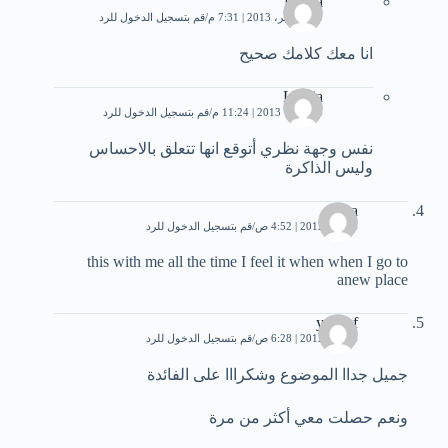
fatima
30 سبتمبر، 2013 | 7:31 م
قم بتسجيل الدخول للرد
انا معك كلامك صحيح
Lamia
4 أكتوبر، 2013 | 11:24 م
قم بتسجيل الدخول للرد
نفس وجهة نظري أتوقع انها تتعلق بالاحساس
وليس الذاكرة
noga
4 مايو، 2012 | 4:52 ص
قم بتسجيل الدخول للرد
this with me all the time I feel it when when I go to
anew place
yousef
4 مايو، 2012 | 6:28 ص
قم بتسجيل الدخول للرد
جميل جداا الموضوع وشكرااا على الفائدة
ونعم حصلت معي أكثر من مرة