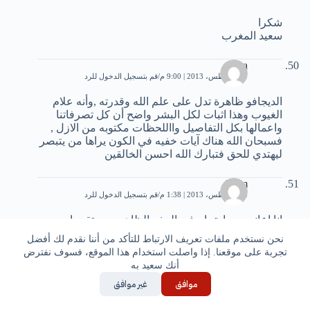
شكرا
سعيد المغرب
mona
21 أغسطس، 2013 | 9:00 م
قم بتسجيل الدخول للرد
الديجافو ظاهرة تدل على علم الله وقدرته ,وأنه علام
الغيوب وهذا اثبات لكل البشر واضح أن كل تصرفاتنا
واعمالها بكل التفاصيل وااللحظات مكتوبه من الازل ,
فسبحان الله هناك آيات خفيه في الكون يراها من يتبصر
ليهتدي للحق فتبارك الله احسن الخالقين
islam
28 أغسطس، 2013 | 1:38 م
قم بتسجيل الدخول للرد
انا اعاني من ارتجاج في المخ والظاهره ديه تقريبا
بتحصلي يوميا بنسبه كبيره في جميع افعال حياتي
نحن نستخدم ملفات تعريف الارتباط للتأكد من أننا نقدم لك أفضل
تجربة على موقعنا. إذا واصلت استخدام هذا الموقع، فسوف نفترض
سيموو
أنك سعيد به
20 سبتمبر، 2013 | 12:49 م
قم بتسجيل الدخول للرد
موافق
غير موافق
ها الظاهرة تحصل لاصحاب الضغط المنخفض انا كثير