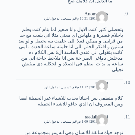
ما الدليل ان كلامك صح
Anonymous
4 مايو، 2012 | 10:31 م
قم بتسجيل الدخول للرد
بتحصلى كتير كنت الاول وانا صغير لما بنام كنت بحلم
باحلام قصيرة و ملهاش اى معنى مثلا انى بلعب مع حد
من قرايبى و ممكن فعلا اللى حلمت بيه يحصل و لو بعد
سنتين و افتكر الحلم اللى انا حلمته ساعة الحدث . امى
كانت بتقولى انى عندى الحاسة ال6 بس الكلام ده
مدخلش دماغى الصراحة بس انا ملاحظ حاجة انى من
ساعة ما بدأت انتظم فى الصلاة و الحكاية دى مبئتش
تجيلى
shadin
4 مايو، 2012 | 11:12 م
قم بتسجيل الدخول للرد
كلام منطقي بس احيانا يحدث للاشياء غير الجميلة ايضا
ومن المعروف ان الدي جافو للاشياء الجميلة
raadaljubaili
5 مايو، 2012 | 1:00 ص
قم بتسجيل الدخول للرد
توجد حياة سابقة للانسان وهي انه يمر بمجموعة من