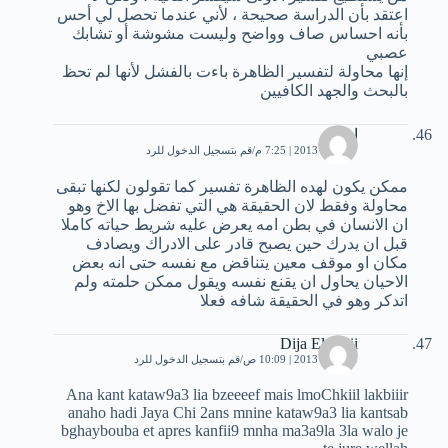
اعتقد بأن الدراسة صحيحة ، لأني عندما تحصل لي أحس
بأنه احساس صاف وواضح وليست مشوشة أو تشابك
عصبي
إنها محاولة لتفسير الظاهرة باءت بالفشل لأنها لم تحظ
بالبحث والجهد الكافيين
امينة
27 مايو، 2013 | 7:25 م
قم بتسجيل الدخول للرد
ممكن يكون لهده الظاهرة تفسير كما تقولون لكنها تبقى
محاولة وفقط لان الحقيقة هي التي تفضل بها الاخ وهو
ان الانسان في بطن امه يعرض عليه شريط حياته كاملا
قبل ان يدرك حين يصبح قادر على الادراك ويصادف
مكان او موقف معين يتناقض مع نفسه حتى انه بعض
الاحيان يحاول ان يقنع نفسه ويقول ممكن حلمته ولم
اتدكر وهو في الحقيقة شافه فعلا
Dija El Fraii
29 مايو، 2013 | 10:09 ص
قم بتسجيل الدخول للرد
Ana kant kataw9a3 lia bzeeeef mais lmoChkiil lakbiiir
anaho hadi Jaya Chi 2ans mnine kataw9a3 lia kantsab
bghaybouba et apres kanfii9 mnha ma3a9la 3la walo je