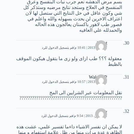
بسم مرض الدهشه نعم جرب نبات البنفسج وعرق
المنفسج في العلاج وستجد نتايج مرضيه وستذكر كل
شي وكون عاقل في حل النتايج التي ستصل لها لان
اعتراف الاخرين لن يحدث بسهوله والله واعلم في
قصور طب لاهور باكستان يعالجون هذه الحاله
والحمدلله علي العافيه
hayat
22 يناير، 2013 | 10:41 م
قم بتسجيل الدخول للرد
معقولة ؟؟؟ طب ازاى ولو زى ما بتقول هيكون الموقف
بالظبط
Wake UP
22 يناير، 2013 | 10:57 م
قم بتسجيل الدخول للرد
نقل المعلومات عبر الشرايين الى المخ
?????????????????????????????????????????????????
سيهام
23 فبراير، 2013 | 9:54 م
قم بتسجيل الدخول للرد
لا يمكن ان نفسر الاشياء داءما تفسير علمي، عشت هده
الظاهرة عدة مرات منها من ظل علامة استفهام و منها