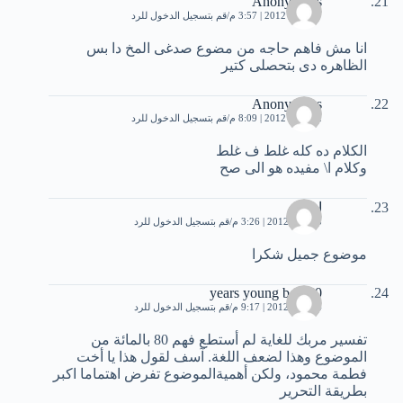
Anonymous
17 مايو، 2012 | 3:57 م
قم بتسجيل الدخول للرد
انا مش فاهم حاجه من مضوع صدغى المخ دا بس
الظاهره دى بتحصلى كتير
Anonymous
22 مايو، 2012 | 8:09 م
قم بتسجيل الدخول للرد
الكلام ده كله غلط ف غلط
وكلام ا\ مفيده هو الى صح
افنان
3 يونيو، 2012 | 3:26 م
قم بتسجيل الدخول للرد
موضوع جميل شكرا
40 years young boy
4 يونيو، 2012 | 9:17 م
قم بتسجيل الدخول للرد
تفسير مربك للغاية لم أستطع فهم 80 بالمائة من
الموضوع وهذا لضعف اللغة. آسف لقول هذا يا أخت
فطمة محمود، ولكن أهميةالموضوع تفرض اهتماما اكبر
بطريقة التحرير