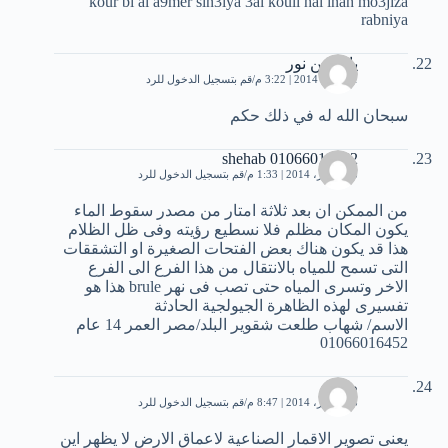
kour bi al a9mer sin3iya 3al kouli hal inah mo3jiza
rabniya
ياسمين نور
21 يناير، 2014 | 3:22 م
قم بتسجيل الدخول للرد
سبحان الله له في ذلك حكم
shehab 01066016452
18 فبراير، 2014 | 1:33 م
قم بتسجيل الدخول للرد
من الممكن ان بعد ثلاثة امتار من مصدر سقوط الماء
يكون المكان مظلم فلا نسطيع رؤيته وفى ظل الظلام
هذا قد يكون هناك بعض الفتحات الصغيرة او التشققات
التى تسمح للمياه بالانتقال من هذا الفرع الى الفرع
الاخر وتسرى المياه حتى تصب فى نهر brule هذا هو
تفسيرى لهذه الظاهرة الجيولجية الحادثة
الاسم/ شهاب طلعت شقوير البلد/مصر العمر 14 عام
01066016452
م
18 فبراير، 2014 | 8:47 م
قم بتسجيل الدخول للرد
يعنى تصوير الاقمار الصناعية لاعماق الارض لا يظهر اين