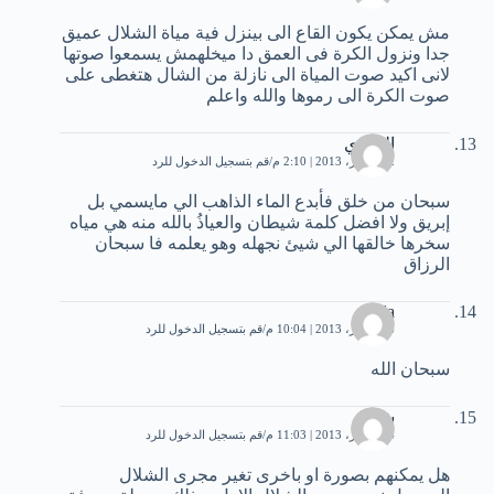
مش يمكن يكون القاع الى بينزل فية مياة الشلال عميق
جدا ونزول الكرة فى العمق دا ميخلهمش يسمعوا صوتها
لانى اكيد صوت المياة الى نازلة من الشال هتغطى على
صوت الكرة الى رموها والله واعلم
المهدي
12 أكتوبر، 2013 | 2:10 م
قم بتسجيل الدخول للرد
سبحان من خلق فأبدع الماء الذاهب الي مايسمي بل
إبريق ولا افضل كلمة شيطان والعياذُ بالله منه هي مياه
سخرها خالقها الي شيئ نجهله وهو يعلمه فا سبحان
الرزاق
doda
16 أكتوبر، 2013 | 10:04 م
قم بتسجيل الدخول للرد
سبحان الله
شمم
24 أكتوبر، 2013 | 11:03 م
قم بتسجيل الدخول للرد
هل يمكنهم بصورة او باخرى تغير مجرى الشلال