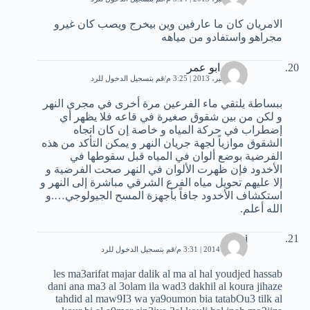
الامريان كان ما عارفين وين بيخرج ويصب كان غيرو
مجراهو واستفادو من مياهه
محمد ابو عمر
11 ديسمبر، 2013 | 3:25 م
قم بتسجيل الدخول للرد
ببساطة يلتقي ماء الفرعين مرة أخرى في مجرى النهر
و لكن من بين شقوق صغيرة في قاعه فلا يظهر أي
إضطراب في حركة المياه و خاصة إن كان اتجاه
الشقوق موازياً لجهة جريان النهر و يمكن التأكد من هذه
الفرضية بوضع ألوان في المياه قبل سقوطها في
الأخدود فإن ظهرت الألوان في النهر صحت الفرضية و
إلا عليهم تحويل مياه الفرع الشرقي مباشرة إلى النهر و
استكشاف الأخدود جافاً بأجهزة المسح الجيولوجي….و
الله أعلم.
sami
17 يناير، 2014 | 3:31 م
قم بتسجيل الدخول للرد
les ma3arifat majar dalik al ma al hal youdjed hassab
dani ana ma3 al 3olam ila wad3 dakhil al koura jihaze
tahdid al maw9I3 wa ya9oumon bia tatabOu3 tilk al