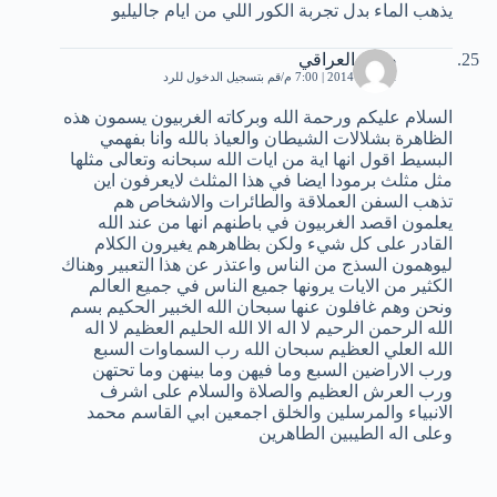
يذهب الماء بدل تجربة الكور اللي من ايام جاليليو
صباح العراقي
1 أبريل، 2014 | 7:00 م
قم بتسجيل الدخول للرد
السلام عليكم ورحمة الله وبركاته الغربيون يسمون هذه
الظاهرة بشلالات الشيطان والعياذ بالله وانا بفهمي
البسيط اقول انها اية من ايات الله سبحانه وتعالى مثلها
مثل مثلث برمودا ايضا في هذا المثلث لايعرفون اين
تذهب السفن العملاقة والطائرات والاشخاص هم
يعلمون اقصد الغربيون في باطنهم انها من عند الله
القادر على كل شيء ولكن بظاهرهم يغيرون الكلام
ليوهمون السذج من الناس واعتذر عن هذا التعبير وهناك
الكثير من الايات يرونها جميع الناس في جميع العالم
ونحن وهم غافلون عنها سبحان الله الخبير الحكيم بسم
الله الرحمن الرحيم لا اله الا الله الحليم العظيم لا اله
الله العلي العظيم سبحان الله رب السماوات السبع
ورب الاراضين السبع وما فيهن وما بينهن وما تحتهن
ورب العرش العظيم والصلاة والسلام على اشرف
الانبياء والمرسلين والخلق اجمعين ابي القاسم محمد
وعلى اله الطيبين الطاهرين