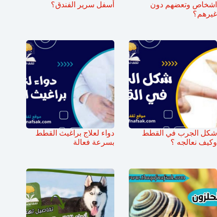
اشخاص وتعضهم دون
أسفل سرير الفندق؟
غيرهم؟
شكل الجرب في القطط
دواء لعلاج براغيث القطط
وكيف نعالجه ؟
بسرعة فعالة