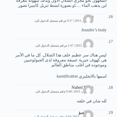
المجهول نحو مجرى الشلال الاول وبذلك سهولة معرفة
اين يذهب الماء ….او بصورة ابسط تنزيل كاميرا تصور
Tala
26 أكتوبر، 2013 | 9:17 ص
قم بتسجيل الدخول للرد
Jennifer’s body
محمد
2 نوفمبر، 2013 | 1:47 ص
قم بتسجيل الدخول للرد
ليس هناك سر عظيم خلف هذا الشلال. كل ما في اﻷمر
هي كهوف جيرية عميقة معروفة لدى الجيولوجيين
وموجوده في اغلب مناطق العالم
اسمها بالانجليزي karstification
Nahed Deraz
27 نوفمبر، 2013 | 9:49 م
قم بتسجيل الدخول للرد
لله شان في خلقه
مصطفيؤ
11 ديسمبر، 2013 | 3:14 م
قم بتسجيل الدخول للرد