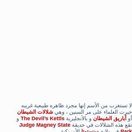
لا تستغرب من الأسم إنها مجرد ظاهره طبيعية غريبه
حيرت العلماء على مر السنين ، وهي
شلالات الشيطان
أو
أباريق الشيطان
و بالأنجليزية
The Devil’s Kettls
و
تقع هذه الشلالات في حديقة
Judge Magney State
Park
في ولاية
مينستوتا
الأمريكية.