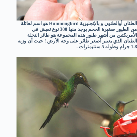
الطنان أوالطنون و بالإنجليزية Hummingbird هو اسم لعائلة
من الطيور صغيرة الحجم يوجد منها 300 نوع تعيش في
الأمريكتين من أشهر طيور هذه المجموعة هو طائر النحلة
الطنان الذي يعتبر أصغر طائر على وجه الأرض ! حيث أن وزنه
1.8 جرام وطوله 5 سنتيمترات .