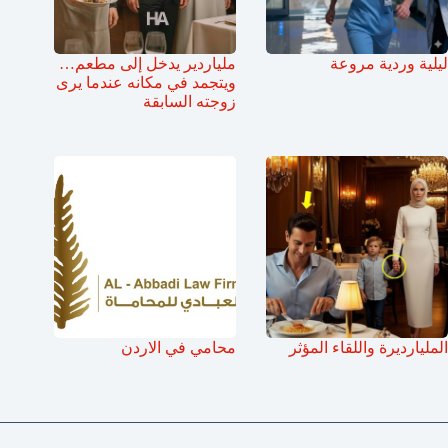
ليلية وردية مروعة
ملياردير يدخل إلى مطعم…
ويتجمد في مكانه عندما يرى
زوجته السابقة
المليارديرة واللقاء المؤثر
محامي في الاردن