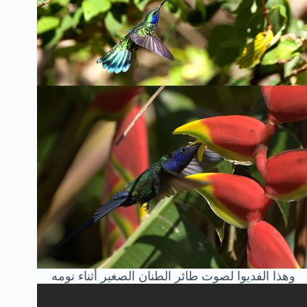
وهذا الفديوا لصوت طائر الطنان الصغير أثناء نومه