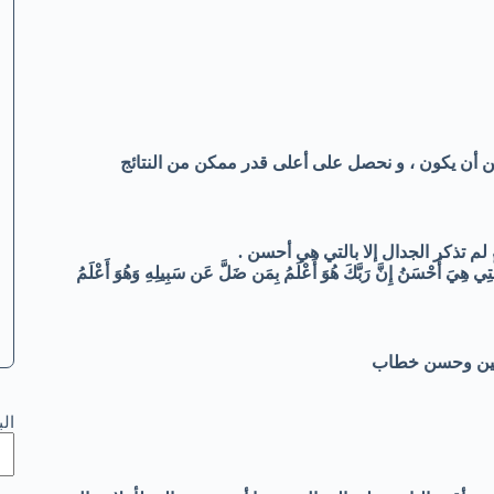
ن أن يكون ، و نحصل على أعلى قدر ممكن من النتائج
لم تذكر الجدال إلا بالتي هي أحسن .
ِي هِيَ أَحْسَنُ إِنَّ رَبَّكَ هُوَ أَعْلَمُ بِمَن ضَلَّ عَن سَبِيلِهِ وَهُوَ أَعْلَمُ
ولين وحسن خطاب
ال