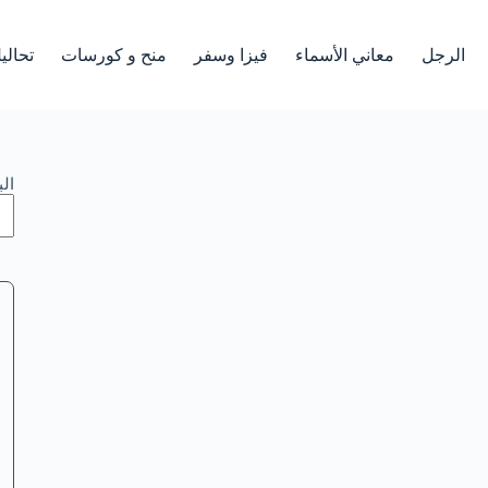
الرجل
معاني الأسماء
فيزا وسفر
منح و كورسات
تحالي
ال