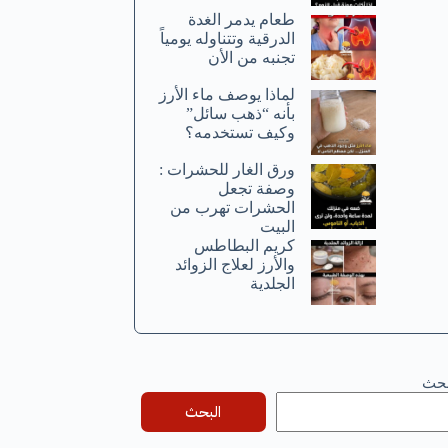
طعام يدمر الغدة
الدرقية وتتناوله يومياً
تجنبه من الأن
لماذا يوصف ماء الأرز
بأنه “ذهب سائل”
وكيف تستخدمه؟
ورق الغار للحشرات :
وصفة تجعل
الحشرات تهرب من
البيت
كريم البطاطس
والأرز لعلاج الزوائد
الجلدية
بحث
البحث