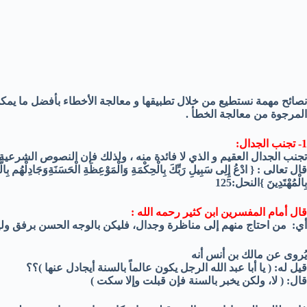
نصائح مهمة نستطيع من خلال تطبيقها و معالجة الأخطاء بأفضل ما يمك
المرجوة من معالجة الخطأ .
1- تجنب الجدال:
تجنب الجدال العقيم و الذي لا فائدة منه ، ولذلك فإن النصوص الشرعية 
قال تعالى : { ادْعُ إِلِى سَبِيلِ رَبِّكَ بِالْحِكْمَةِ وَالْمَوْعِظَةِ الْحَسَنَةِوَجَادِلْهُم بِالَّت
بِالْمُهْتَدِينَ }النحل:125
قال أمام المفسرين ابن كثير رحمه الله :
أي: من احتاج منهم إلى مناظرة وجدال، فليكن بالوجه الحسن برفق 
يُروى عن مالك بن أنس أنه
قيل له: ( يا أبا عبد الله الرجل يكون عالماً بالسنة أيجادل عنها )؟؟
قال: ( لا، ولكن يخبر بالسنة فإن قبلت وإلا سكت )