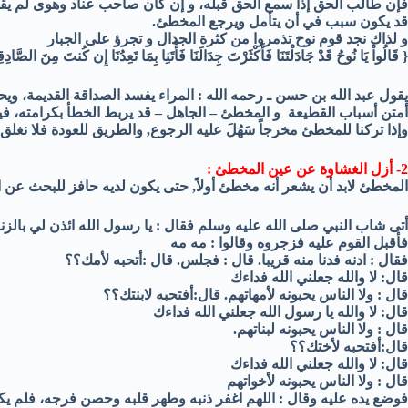
فإن طالب الحق إذا سمع الحق قبله، و إن كان صاحب عناد وهوى لم يقنع
قد يكون سبب في أن يتأمل ويرجع المخطئ.
و لذاك نجد قوم نوح تذمروا من كثرة الجدال و تجرؤ على الجبار
{ قَالُواْ يَا نُوحُ قَدْ جَادَلْتَنَا فَأَكْثَرْتَ جِدَالَنَا فَأْتَنِا بِمَا تَعِدُنَا إِن كُنتَ مِنَ الصَّاد
يقول عبد الله بن حسن ـ رحمه الله : المراء يفسد الصداقة القديمة، ويحل
أمتن أسباب القطيعة و المخطئ – الجاهل – قد يربط الخطأ بكرامته، فيد
وإذا تركنا للمخطئ مخرجاً سَهُلَ عليه الرجوع, والطريق للعودة فلا نغلق 
2- أزل الغشاوة عن عين المخطئ :
المخطئ لابد أن يشعر أنه مخطئ أولاً, حتى يكون لديه حافز للبحث عن ال
أتى شاب النبي صلى الله عليه وسلم فقال : يا رسول الله ائذن لي بالزنا
فأقبل القوم عليه فزجروه وقالوا : مه مه
فقال : ادنه فدنا منه قريبا. قال : فجلس. قال :أتحبه لأمك؟؟
قال: لا والله جعلني الله فداءك
قال : ولا الناس يحبونه لأمهاتهم. قال:أفتحبه لابنتك؟؟
قال: لا والله يا رسول الله جعلني الله فداءك
قال : ولا الناس يحبونه لبناتهم.
قال:أفتحبه لأختك؟؟
قال: لا والله جعلني الله فداءك
قال : ولا الناس يحبونه لأخواتهم
فوضع يده عليه وقال : اللهم اغفر ذنبه وطهر قلبه وحصن فرجه، فلم يكن 