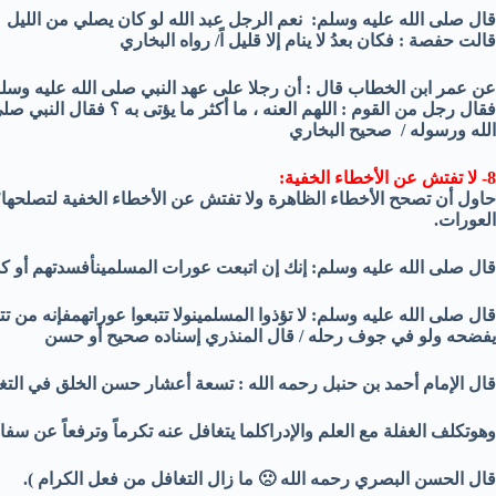
قال صلى الله عليه وسلم: نعم الرجل عبد الله لو كان يصلي من الليل
قالت حفصة : فكان بعدُ لا ينام إلا قليل اً/ رواه البخاري
عن عمر ابن الخطاب قال : أن رجلا على عهد النبي صلى الله عليه وسلم 
فقال رجل من القوم : اللهم العنه ، ما أكثر ما يؤتى به ؟ فقال النبي صلى 
الله ورسوله / صحيح البخاري
8- لا تفتش عن الأخطاء الخفية:
حاول أن تصحح الأخطاء الظاهرة ولا تفتش عن الأخطاء الخفية لتصلحها؛ 
العورات.
قال صلى الله عليه وسلم: إنك إن اتبعت عورات المسلمينأفسدتهم أو ك
قال صلى الله عليه وسلم: لا تؤذوا المسلمينولا تتبعوا عوراتهمفإنه من تت
يفضحه ولو في جوف رحله / قال المنذري إسناده صحيح أو حسن
قال الإمام أحمد بن حنبل رحمه الله : تسعة أعشار حسن الخلق في التغ
وهوتكلف الغفلة مع العلم والإدراكلما يتغافل عنه تكرماً وترفعاً عن سفا
قال الحسن البصري رحمه الله 🙁 ما زال التغافل من فعل الكرام ).