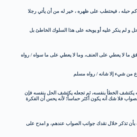
دكم حبله ، فيحتطب على ظهره ، خير له من أن يأتي رجلا
 و لم ينكر عليه أو يوبخه على هذا السلوك الخاطئ بل
ق ما لا يعطي على العنف، وما لا يعطي على ما سواه / رواه
زع من شيء إلا شانه / رواه مسلم
 يكتشف الخطأ بنفسه، ثم تجعله يكتشف الحل بنفسه فإن
صواب فلا شك أنه يكون أكثر حماساً؛ لأنه يحس أن الفكرة
بأن تذكر خلال نقدك جوانب الصواب عندهم، و امدح على