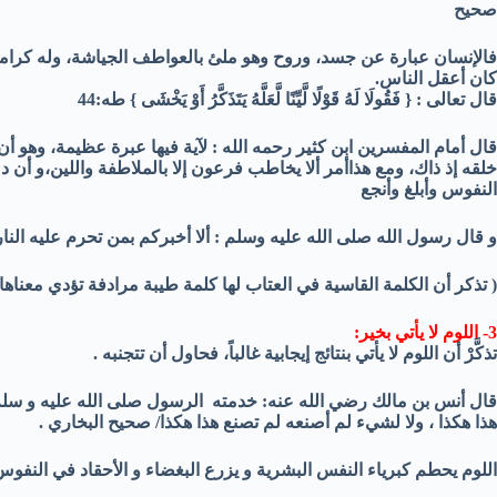
صحيح
فالإنسان عبارة عن جسد، وروح وهو ملئ بالعواطف الجياشة، وله كرامة 
كان أعقل الناس.
قال تعالى : { فَقُولَا لَهُ قَوْلًا لَّيِّنًا لَّعَلَّهُ يَتَذَكَّرُ أَوْ يَخْشَى } طه:44
قال أمام المفسرين ابن كثير رحمه الله : لآية فيها عبرة عظيمة، وهو 
خلقه إذ ذاك، ومع هذاأمر ألا يخاطب فرعون إلا بالملاطفة واللين،و أن
النفوس وأبلغ وأنجع
و قال رسول الله صلى الله عليه وسلم : ألا أخبركم بمن تحرم عليه ال
( تذكر أن الكلمة القاسية في العتاب لها كلمة طيبة مرادفة تؤدي معناها 
3- اللوم لا يأتي بخير:
تذكَّرْ أن اللوم لا يأتي بنتائج إيجابية غالباً، فحاول أن تتجنبه .
قال أنس بن مالك رضي الله عنه: خدمته الرسول صلى الله عليه و س
هذا هكذا ، ولا لشيء لم أصنعه لم تصنع هذا هكذا/ صحيح البخاري .
اللوم يحطم كبرياء النفس البشرية و يزرع البغضاء و الأحقاد في النفوس