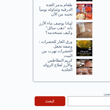
طعام يدمر الغدة
الدرقية وتتناوله يومياً
تجنبه من الأن
لماذا يوصف ماء الأرز
بأنه “ذهب سائل”
وكيف تستخدمه؟
ورق الغار للحشرات :
وصفة تجعل
الحشرات تهرب من
البيت
كريم البطاطس
والأرز لعلاج الزوائد
الجلدية
بحث
البحث