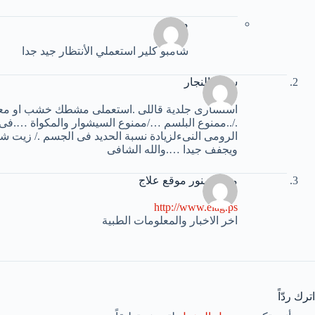
محمد
شامبو كلير استعملي الأنتظار جيد جدا
سوما النجار
استشارى جلدية قاللى .استعملى مشطك خشب او معدن 
./..ممنوع البلسم …/ممنوع السيشوار والمكواة ….فى اضي
الرومى النىءلزيادة نسبة الحديد فى الجسم ./ زيت شع
ويجفف جيدا ….والله الشافى
مركز منور موقع علاج
http://www.elag.ps
اخر الاخبار والمعلومات الطبية
اترك ردّاً