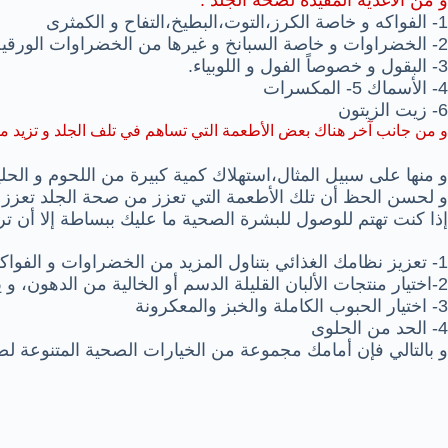
و من الأغذية المفيدة لصحة الجلد :
1- الفواكه و خاصة الكرز،التوت،البطيخ،التفاح و الكمثرى
2- الخضراوات و خاصة السبانخ و غيرها من الخضراوات الورقية ، البذجان ، الكرفس ، البصل
3- البقول و خصوصاً الفول و اللوبياء.
4- الأسماك
5- المكسرات
6- زيت الزيتون
و من جانب آخر هناك بعض الأطعمة التي تساهم في تلف الجلد و تزيد من
و منها على سبيل المثال،استهلاك كمية كبيرة من اللحوم و الح
و لحسن الحظ أن تلك الأطعمة التي تعزز من صحة الجلد تعز
إذا كنت تهتم للوصول للبشرة الصحية ما عليك ببساطة إلا أن تر
1- تعزيز نظامك الغذائي بتناول المزيد من الخضراوات و الفواكه،الاستعاضة عن اللحوم بالأسماك
2-اختيار منتجات الألبان القليلة الدسم أو الخالية من الدهون، و يشمل كذلك المكسرات والبذور والحبوب
3- اختيار الحبوب الكاملة والخبز والمعكرونة
4- الحد من الحلوى
و بالتالي فإن أمامك مجموعة من الخيارات الصحية المتنوعة ل