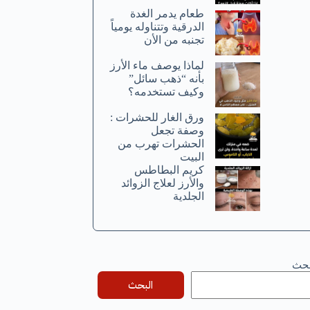
طعام يدمر الغدة
الدرقية وتتناوله يومياً
تجنبه من الأن
لماذا يوصف ماء الأرز
بأنه “ذهب سائل”
وكيف تستخدمه؟
ورق الغار للحشرات :
وصفة تجعل
الحشرات تهرب من
البيت
كريم البطاطس
والأرز لعلاج الزوائد
الجلدية
بحث
البحث