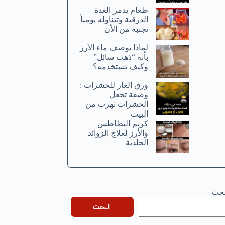
طعام يدمر الغدة
الدرقية وتتناوله يومياً
تجنبه من الأن
لماذا يوصف ماء الأرز
بأنه “ذهب سائل”
وكيف تستخدمه؟
ورق الغار للحشرات :
وصفة تجعل
الحشرات تهرب من
البيت
كريم البطاطس
والأرز لعلاج الزوائد
الجلدية
بحث
البحث