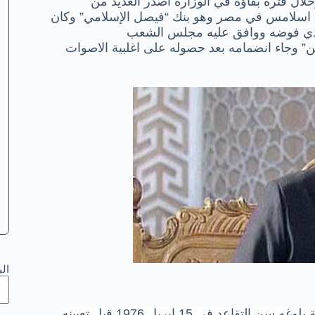
الشعراوي في الوزارة حتى اكتوبر 1978 وخلال فترة بقاؤه في الوزارة اصدر العديد من
 بنك اسلامس في مصر وهو بنك “فيصل الإسلامي” وكان
حالذي فوضه ووافق عليه مجلس الشعب
ن” وجاء انضمامه بعد حصوله على اغلبية الاصوات
ال
** منح الشعراوي وسام الاستحقاق من الدرجة الاولى لمناسبة بلوغه سن التقاعد في 15 ابريل 1976 قبل تعيينه