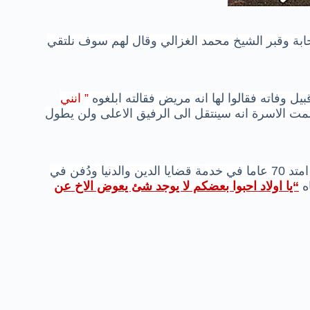
صحابة وقبر الشيخ محمد الغزالي وقال لهم سوف نلتقي
فاته فقالوا لها انه مريض فقالته ابلغوه
” انني
ت الاسرة انه سينتقل الى الرفيق الاعلى ولن يطول
وفي صباح الاربعاء 17 يونيو 1997 رحل امام الدعاة بعد مشوار امتد 70 عاما في خدمة قضايا الدين والدنيا ودُفن في
ه
“يا اولاد احبوا بعضكم لا يوجد شئ يعوض الاخ عن