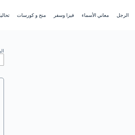
الرجل
معاني الأسماء
فيزا وسفر
منح و كورسات
تحالي
ال