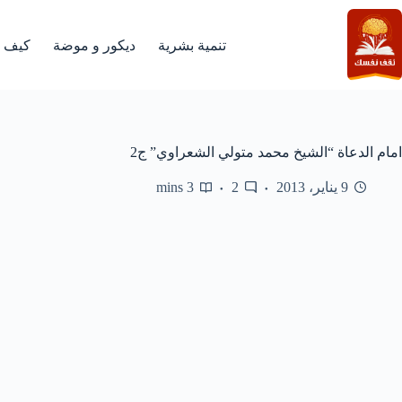
لتجاوز
لى
لمحتوى
تنمية بشرية
ديكور و موضة
كيف
امام الدعاة “الشيخ محمد متولي الشعراوي” ج2
9 يناير، 2013
2
3 mins