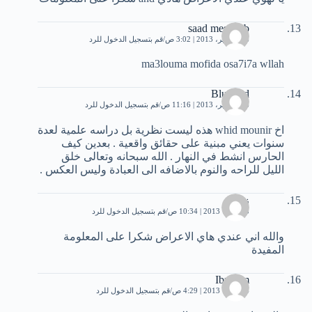
saad mesouab
16 سبتمبر، 2013 | 3:02 ص
قم بتسجيل الدخول للرد
ma3louma mofida osa7i7a wllah
Bluebird
26 سبتمبر، 2013 | 11:16 ص
قم بتسجيل الدخول للرد
اخ whid mounir هذه ليست نظرية بل دراسه علمية لعدة
سنوات يعني مبنية على حقائق واقعية . بعدين كيف
الحارس انشط في النهار . الله سبحانه وتعالى خلق
الليل للراحه والنوم بالاضافه الى العبادة وليس العكس .
زيد
3 أكتوبر، 2013 | 10:34 ص
قم بتسجيل الدخول للرد
والله اني عندي هاي الاعراض شكرا على المعلومة
المفيدة
Ibrahim
4 أكتوبر، 2013 | 4:29 ص
قم بتسجيل الدخول للرد