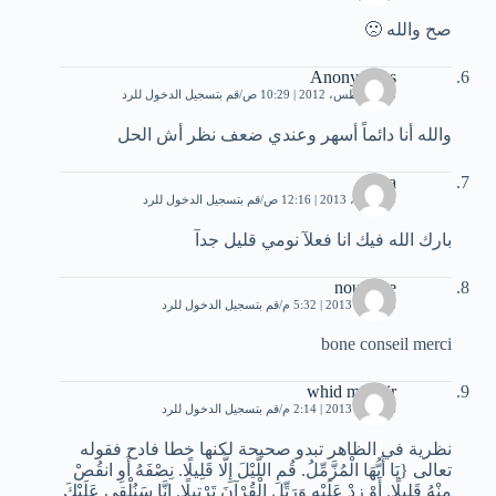
صح والله 🙁
Anonymous
28 أغسطس، 2012 | 10:29 ص
قم بتسجيل الدخول للرد
والله أنا دائماً أسهر وعندي ضعف نظر أش الحل
sara
20 أبريل، 2013 | 12:16 ص
قم بتسجيل الدخول للرد
بارك الله فيك انا فعلآ نومي قليل جدآ
nourdine
13 مايو، 2013 | 5:32 م
قم بتسجيل الدخول للرد
bone conseil merci
whid mounir
26 مايو، 2013 | 2:14 م
قم بتسجيل الدخول للرد
نظرية في الظاهر تبدو صحيحة لكنها خطا فادح فقوله
تعالى {يَا أَيُّهَا الْمُزَّمِّلُ. قُمِ اللَّيْلَ إِلَّا قَلِيلًا. نِصْفَهُ أَوِ انقُصْ
مِنْهُ قَلِيلًا. أَوْ زِدْ عَلَيْهِ وَرَتِّلِ الْقُرْآنَ تَرْتِيلًا. إِنَّا سَنُلْقِي عَلَيْكَ