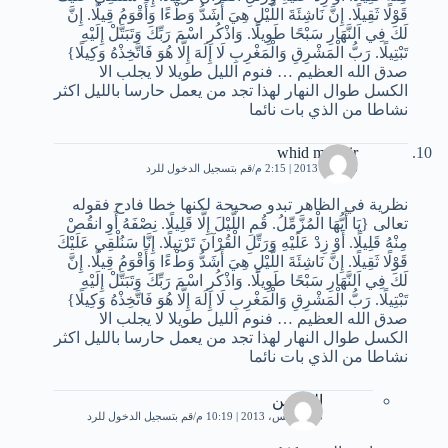
قَوْلًا ثَقِيلًا. إِنَّ نَاشِئَةَ اللَّيْلِ هِيَ أَشَدُّ وَطْءًا وَأَقْوَمُ قِيلًا. إِنَّ
لَكَ فِي اَلنَّهَارِ سَبْحًا طَوِيلًا. وَاذْكُرِ اسْمَ رَبِّكَ وَتَبَتَّلْ إِلَيْهِ
تَبْتِيلًا. رَبُّ الْمَشْرِقِ وَالْمَغْرِبِ لَا إِلَهَ إِلَّا هُوَ فَاتَّخِذْهُ وَكِيلًا}
صدق الله العظيم … فنوم الليل طويلا لا يجلب الا
الكسل طوال النهار لهذا تجد من يعمل حارسا بالليل اكثر
نشاطا من الذي بات نائما
whid mounir
26 مايو، 2013 | 2:15 م
قم بتسجيل الدخول للرد
نظرية في الظاهر تبدو صحيحة لكنها خطا فادح فقوله
تعالى {يَا أَيُّهَا الْمُزَّمِّلُ. قُمِ اللَّيْلَ إِلَّا قَلِيلًا. نِصْفَهُ أَوِ انقُصْ
مِنْهُ قَلِيلًا. أَوْ زِدْ عَلَيْهِ وَرَتِّلِ الْقُرْآنَ تَرْتِيلًا. إِنَّا سَنُلْقِي عَلَيْكَ
قَوْلًا ثَقِيلًا. إِنَّ نَاشِئَةَ اللَّيْلِ هِيَ أَشَدُّ وَطْءًا وَأَقْوَمُ قِيلًا. إِنَّ
لَكَ فِي اَلنَّهَارِ سَبْحًا طَوِيلًا. وَاذْكُرِ اسْمَ رَبِّكَ وَتَبَتَّلْ إِلَيْهِ
تَبْتِيلًا. رَبُّ الْمَشْرِقِ وَالْمَغْرِبِ لَا إِلَهَ إِلَّا هُوَ فَاتَّخِذْهُ وَكِيلًا}
صدق الله العظيم … فنوم الليل طويلا لا يجلب الا
الكسل طوال النهار لهذا تجد من يعمل حارسا بالليل اكثر
نشاطا من الذي بات نائما
العلاوين
8 أغسطس، 2013 | 10:19 م
قم بتسجيل الدخول للرد