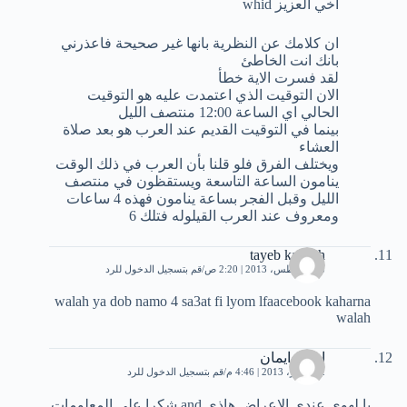
اخي العزيز whid
ان كلامك عن النظرية بانها غير صحيحة فاعذرني
بانك انت الخاطئ
لقد فسرت الاية خطأ
الان التوقيت الذي اعتمدت عليه هو التوقيت
الحالي اي الساعة 12:00 منتصف الليل
بينما في التوقيت القديم عند العرب هو بعد صلاة
العشاء
ويختلف الفرق فلو قلنا بأن العرب في ذلك الوقت
ينامون الساعة التاسعة ويستقظون في منتصف
الليل وقبل الفجر بساعة ينامون فهذه 4 ساعات
ومعروف عند العرب القيلوله فتلك 6
tayeb kanech
28 أغسطس، 2013 | 2:20 ص
قم بتسجيل الدخول للرد
walah ya dob namo 4 sa3at fi lyom lfaacebook kaharna
walah
ايمان ايمان
2 سبتمبر، 2013 | 4:46 م
قم بتسجيل الدخول للرد
يا لهوي عندي الاعراض هاذي and شكرا على المعلومات