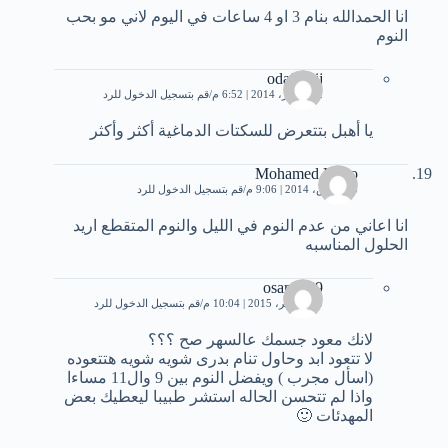
انا الحمدالله بنام 3 او 4 ساعات في اليوم لاني مو بحب
النوم
odai fraij
12 فبراير، 2014 | 6:52 م
قم بتسجيل الدخول للرد
يا أهبل بتتعرض للسكتات الدماغية أكثر وأكثر
Mohamed Hago
25 مارس، 2014 | 9:06 م
قم بتسجيل الدخول للرد
انا اعاني من عدم النوم في الليل والنوم المتقطع اريد
الحلول المناسبه
osama 99
10 نوفمبر، 2015 | 10:04 م
قم بتسجيل الدخول للرد
لانك معود جسمك عالسهر صح ؟؟؟
لا تتعود ابد وحاول تنام بدرى شويه شويه هتتعوده
(اسأل مجرب ) ويفضل النوم بين 9 وال11 مساءا
واذا لم تتحسن الحاله استشر طبيبا ليعطيك بعض
المهدئات 🙂