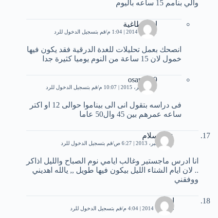
والي بنامم 15 ساعه باليوم
انثى طاغية
11 يناير، 2014 | 1:04 م
قم بتسجيل الدخول للرد
انصحك بعمل تحليلات للغدة الدرقية فقد يكون فيها
خمول لان 15 ساعة من النوم يوميا كثيرة جدا
osama 99
10 نوفمبر، 2015 | 10:07 م
قم بتسجيل الدخول للرد
فى دراسه بتقول انى الى بيناموا حوالى 12 او اكتر
ساعه عمرهم بين 45 وال50 عاما
عبدالسلام
11 ديسمبر، 2013 | 6:27 ص
قم بتسجيل الدخول للرد
انا ادرس ماجستير وغالب ايامي نوم الصباح والليل اذاكر
.. لان ايام الشتاء الليل بيكون فيها طويل ,, يالله اهديني
ووفقني
ادم
3 فبراير، 2014 | 4:04 م
قم بتسجيل الدخول للرد