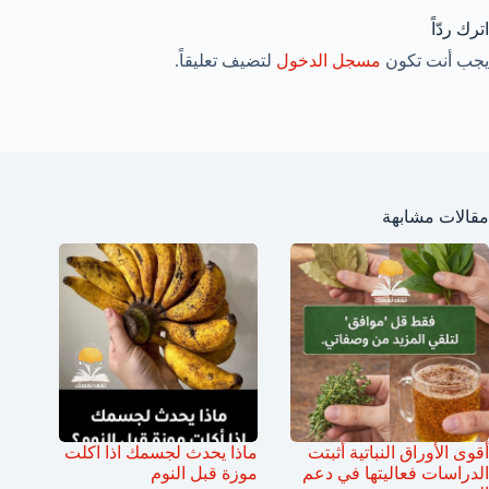
اترك ردّاً
يجب أنت تكون
مسجل الدخول
لتضيف تعليقاً.
مقالات مشابهة
أقوى الأوراق النباتية أثبتت
ماذا يحدث لجسمك اذا اكلت
الدراسات فعاليتها في دعم
موزة قبل النوم