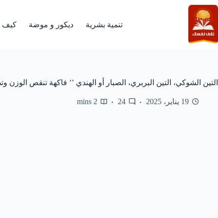
لتجاوز
لى
لمحتوى
تنمية بشرية
ديكور و موضة
كيف
التين الشوكي، التين البربري، الصبار أو الهندي ’’ فاكهة تنقص الوزن وتط
19 يناير، 2025
24
2 mins