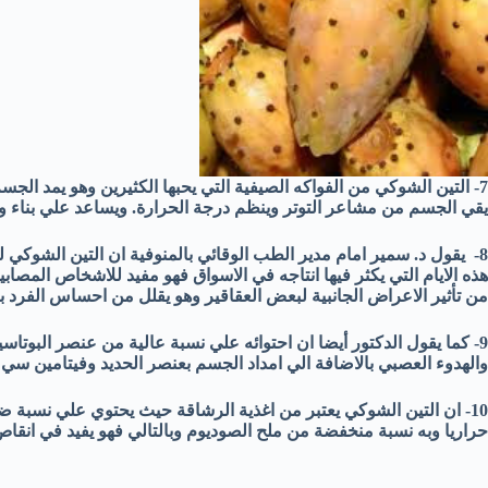
7- التين الشوكي من الفواكه الصيفية التي يحبها الكثيرين وهو يمد الج
يقي الجسم من مشاعر التوتر وينظم درجة الحرارة. ويساعد علي بناء وتق
8- يقول د. سمير امام مدير الطب الوقائي بالمنوفية ان التين الشوكي ل
هذه الايام التي يكثر فيها انتاجه في الاسواق فهو مفيد للاشخاص المصا
من تأثير الاعراض الجانبية لبعض العقاقير وهو يقلل من احساس الفرد با
9- كما يقول الدكتور أيضا ان احتوائه علي نسبة عالية من عنصر البوت
والهدوء العصبي بالاضافة الي امداد الجسم بعنصر الحديد وفيتامين سي وب1،
حراريا وبه نسبة منخفضة من ملح الصوديوم وبالتالي فهو يفيد في ان