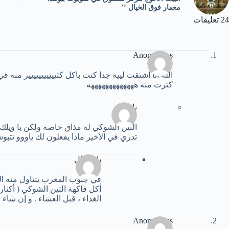
معمار فوق الخيال ’’
24 تعليقات
Anonymous
الله انا اشتقت لييه جدا كنت باكل كثييييييييييير منه في ا
كترت منه هههههههههههههه
ناصح
التين الشوكي له مذاق خاصة ولكن يا ويلك 
تدري في الأخير ماذا يفعلون لك ياووو تتبو
باب فال
في جنوب المغرب يتناول منه ال
أكل فاكهة التين الشوكي ( أكناري
الغداء ، قبل العشاء . و إن شاء
Anonymous