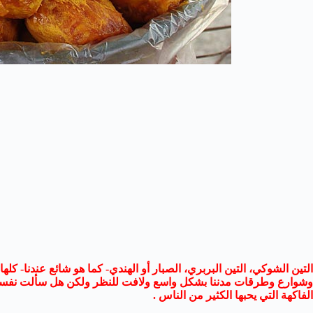
التين الشوكي، التين البربري، الصبار أو الهندي- كما هو شائع عندنا- كل
وشوارع وطرقات مدننا بشكل واسع ولافت للنظر ولكن هل سألت نفسك يوم
الفاكهة التي يحبها الكثير من الناس .