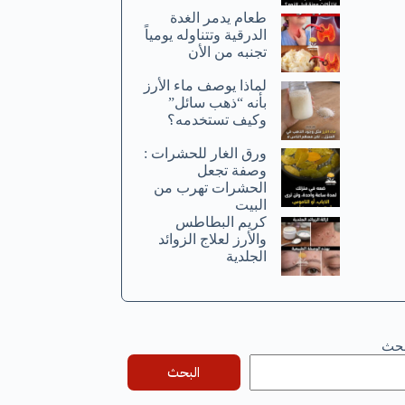
طعام يدمر الغدة
الدرقية وتتناوله يومياً
تجنبه من الأن
لماذا يوصف ماء الأرز
بأنه “ذهب سائل”
وكيف تستخدمه؟
ورق الغار للحشرات :
وصفة تجعل
الحشرات تهرب من
البيت
كريم البطاطس
والأرز لعلاج الزوائد
الجلدية
بحث
البحث