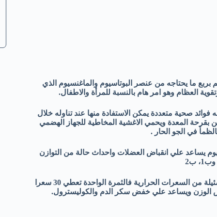
سم بربع ما يحتاجه من عنصر البوتاسيوم والماغنسيوم الذي
وية العظام وهو امر هام بالنسبة للمرأة والاطفال.
ه فوائد صحية متعددة يمكن الاستفادة منها عند تناوله خلال
بين بقرحة المعدة ويحمي الاغشية المخاطية للجهاز الهضمي
لظمأ في الجو الحار .
اسيوم يساعد علي انقباض العضلات واحداث حالة من التوازن
 ب2
10- ان التين الشوكي يعتبر من اغذية الرشاقة حيث يحتوي علي نسبة ضئيلة من السعرات الحرارية فالثمرة الواحدة تعطي 30 سعرا
قاص الوزن ويساعد علي خفض سكر الدم والكوليسترول.