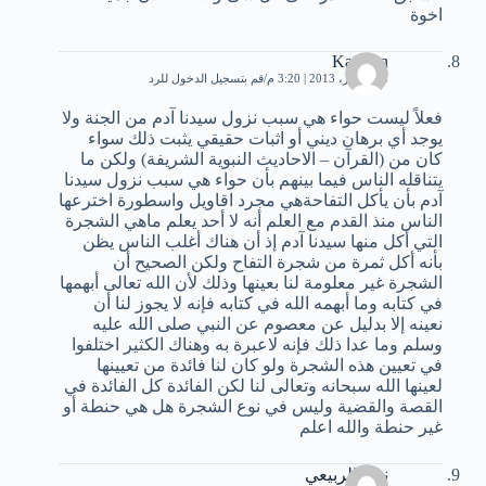
اخوة
Kathryn
8 ديسمبر، 2013 | 3:20 م
قم بتسجيل الدخول للرد
فعلاً ليست حواء هي سبب نزول سيدنا آدم من الجنة ولا
يوجد أي برهان ديني أو اثبات حقيقي يثبت ذلك سواء
كان من (القرآن – الاحاديث النبوية الشريفة) ولكن ما
يتناقله الناس فيما بينهم بأن حواء هي سبب نزول سيدنا
آدم بأن يأكل التفاحةهي مجرد اقاويل واسطورة اخترعها
الناس منذ القدم مع العلم أنه لا أحد يعلم ماهي الشجرة
التي أكل منها سيدنا آدم إذ أن هناك أغلب الناس يظن
بأنه أكل ثمرة من شجرة التفاح ولكن الصحيح أن
الشجرة غير معلومة لنا بعينها وذلك لأن الله تعالى أبهمها
في كتابه وما أبهمه الله في كتابه فإنه لا يجوز لنا أن
نعينه إلا بدليل عن معصوم عن النبي صلى الله عليه
وسلم وما عدا ذلك فإنه لاعبرة به وهناك الكثير اختلفوا
في تعيين هذه الشجرة ولو كان لنا فائدة من تعيينها
لعينها الله سبحانه وتعالى لنا لكن الفائدة كل الفائدة في
القصة والقضية وليس في نوع الشجرة هل هي حنطة أو
غير حنطة والله اعلم
نذير الربيعي