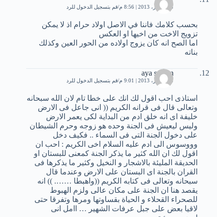
8 ديسمبر، 2013 | 8:56 م
قم بتسجيل الدخول للرد
بحسب كلامك فاننا في الاصل اولاد حرام اذ لا يمكن
تزويج الاخت من اخيها او العكس
اما الصح انه كان يزوج اولاده من الحور العين وكذلك
بناته
aya sallam
8 ديسمبر، 2013 | 9:01 م
قم بتسجيل الدخول للرد
استاذى احب اقول لك انك على خطا تام لان الله سبحانه
وتعالى قال فى قرانه الكريم (( انى جاعل فى الارض
خليفة اى انه خلق ادم من البداية لكى يعمر الارض
وليس ليعيش فى الجنة وحده هو زوجه وحرم الشيطان
على دخول الجنة التى فى السماء .. فكيف دخل
وووسوس الى ادم عليه السلام اخى الكريم : احب ان
اقول لك ان الله كثير ما يذكر الجنة كمعنى للبستان او
الحديقة المليئة بالاشجار و النخيل وكثير ما يذكرها فى
القران بالجنة اى البستان على الارض وعندما قال
سبحانه وتعالى فى كتابه الكريم ((واهبطا ……. )) انه
يقصد هنا ان الجنة على مكان عالى ولزم الهبوط
للصحراء القحلاء و الحياة بقساوتها ومرها وتفرقا حتى
لاقيا بعض على جبل عرفات الشهير … اامل انى