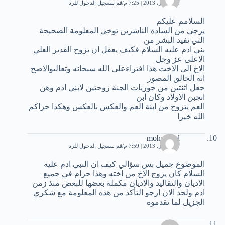
8 ديسمبر، 2013 | 7:25 م
قم بتسجيل الدخول للرد
السلامم عليكم
يرجى من السادة الناشرين توخي المعلومة الصحيحة
التي تفيد البشر من
بني ادم عليه السلام فكيف يعقل ان يزوج القدير العلي
الاعلى عز وجل
الاخ الى الاخت هذا افتراءعلى الله سبحانه وتعالىوالاصح
انه الخالق المصور
جعل اثنتين من حوريات الجنة زوجتين لابني ادم وهن
انجبن الاولاد وكان ابن
العم يتزوج من ابنة العم والعكس بالعكس وهكذا جزاكم
الله خيرا
mohanned
8 ديسمبر، 2013 | 7:59 م
قم بتسجيل الدخول للرد
الموضوع جميل بس سؤالي كيف ان النبي ادم عليه
السلام كان يزوج الاخ من اخته وهذا حرام في جميع
الاديان والتقاليد والاديان مكملة بعضها للبعض منذ زمن
ادم ولحد الان ارجو التأكد من هذه المعلومة مع شكري
الجزيل لما تقدموه
مريم