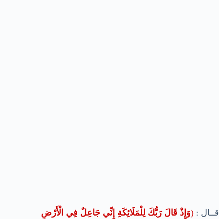
قــال :
(
وَإِذْ قَالَ رَبُّكَ لِلْمَلَائِكَةِ إِنِّي جَاعِلٌ فِي الْأَرْضِ