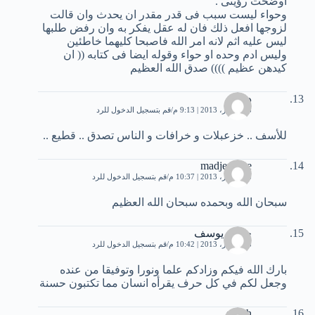
اوضحت رؤيتى .
وحواء ليست سبب فى قدر مقدر ان يحدث وان قالت
لزوجها افعل ذلك فان له عقل يفكر به وان رفض طلبها
ليس عليه اثم لانه امر الله فاصبحا كليهما خاطئين
وليس ادم وحده او حواء وقوله ايضا فى كتابه (( ان
كيدهن عظيم )))) صدق الله العظيم
دريد
8 ديسمبر، 2013 | 9:13 م
قم بتسجيل الدخول للرد
للأسف .. خزعبلات و خرافات و الناس تصدق .. قطيع ..
madjer zine
8 ديسمبر، 2013 | 10:37 م
قم بتسجيل الدخول للرد
سبحان الله وبحمده سبحان الله العظيم
حبيب يوسف
8 ديسمبر، 2013 | 10:42 م
قم بتسجيل الدخول للرد
بارك الله فيكم وزادكم علما ونورا وتوفيقا من عنده
وجعل لكم في كل حرف يقرأه انسان مما تكتبون حسنة
sabah