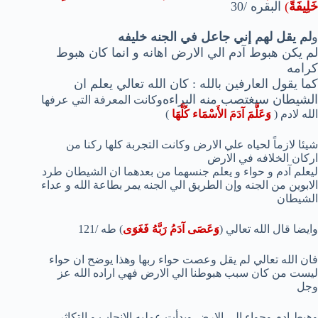
خَلِيفَةً
)
البقره /30
و
لم يقل لهم إني جاعل في الجنه خليفه
لم يكن هبوط آدم الي الارض اهانه و انما كان هبوط
كرامه
كما يقول العارفين بالله : كان الله تعالي يعلم ان
الشيطان سيغتصب منه البراءه
وكانت المعرفة التي عرفها
الله لادم (
وَعَلَّمَ آدَمَ الأَسْمَاء كُلَّهَا
)
شيئا لازماً لحياه علي الارض وكانت التجربة كلها ركنا من
اركان الخلافه في الارض
ليعلم آدم و حواء و يعلم جنسهما من بعدهما ان الشيطان طرد
الابوين من الجنه وإن الطريق الي الجنه يمر بطاعة الله و عداء
الشيطان
وايضا قال الله تعالي (
وَعَصَى آدَمُ رَبَّهُ فَغَوَى
) طه /121
فان الله تعالي لم يقل وعصت حواء ربها وهذا يوضح ان حواء
ليست من كان سبب هبوطنا الي الارض فهي اراده الله عز
وجل
وهبط ادم وحواء الي الارض وبدأت عمليه الانجاب و التكاثر