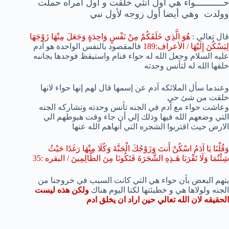
حـــــــــــواء هي أول انثي خلقت و أول امرأه حملت
وولدت وهي أيضا أول زوجه لأول نبي
قال تعالي :
هُوَ الَّذِي خَلَقَكُمْ مِنْ نَفْسٍ وَاحِدَةٍ وَجَعَلَ مِنْهَا زَوْجَهَا
لِيَسْكُنَ إِلَيْهَا / الأعراف:189
فالمقصود بالنفس الواحدة هو آدم
عليه السلام وجعل الله له حواء فنام واستيقظ فوجدها بجانبه
خلقها الله له لتأنس وحدته
وعندما سأل الملائكه آدم عن إسمها قال لهم إنها حواء لانها
خلقت من شئ حي
وعاشت حواء مع آدم في الجنه تأنس وحدته وتشاركه الجنه
التي وضعهم الله فيها وذلك إلي أن جاء وقت هبوطهم الي
الارض حيث اقتربوا الشجره التي أنهاهم الله عنها
وَقُلْنَا يَا آدَمُ اسْكُنْ أَنتَ وَزَوْجُكَ الْجَنَّةَ وَكُلَا مِنْهَا رَغَدًا حَيْثُ
شِئْتُمَا وَلَا تَقْرَبَا هَـذِهِ الشَّجَرَةَ فَتَكُونَا مِنَ الظَّالِمِينَ / البقره :35
يتهم البعض بأن حواء هي التي كانت السبب في خروجنا من
الجنه ولولاها هي و خطيئتها لكنا اليوم هناك
ولكن هذه ليست
الحقيقه لان الله تعالي حين اراد ان يخلق ادم