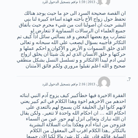
8 ديسمبر، 2013 | 1:59 م
قم بتسجيل الدخول للرد
ان القصة صحيحة السرد الى حدٍ ما حيث يوجد هنالك
تحفظ حول زواج الأخ بأخته فهذه اساءة كبيرة لنا بني
البشر حيث ان اصولنا اتت من شيء محرم حيث بأتفاق
جميع العلماء ان الرسالات السماوية لا تتعارض او
تتضارب مع بعضها البعض و قد يسألني سائل اذاً كيف تم
التكاثر فأجيبه بسؤال ايصعب على الله سبحانه و تعالى
الذي خلق السموات و الأرض و الأكوان و احكم عملها و
حركتها و خلق الأنسان الذي لم يكُ شيئاً ان يخلق ازواج
لبني ادم ليبدأ الالتكاثر و و تسلسل النسل بشكل منطقي
صحيح و الله اعلم تقبلوا مروري ولكم فائق الأمتنان
ميس
8 ديسمبر، 2013 | 2:16 م
قم بتسجيل الدخول للرد
الفقرة الاخيرة فيها خطأكبير كيف يزوج آدم النبي ابنائه
احدهم من الاخرهم اخوة وهذا الكلام في اثم كبير يعني
لانهم كانوا اول الخليقة كان يسمح لهم بالتعدي على
احكام الله … ان احكام الله واحدة لا تتغير.. ولكن يقال
ان الله تبارك وتعالى انزل لهم حور عين من السماء
فتزوجن من ابناء آدم وهكذا بدأت السلالة البشرية
بالتكاثر ,,هذا الكلام اقرب الى المعقول من الكلام
السابق فالله قادر على كل شئ والا لكنا الان جميعا