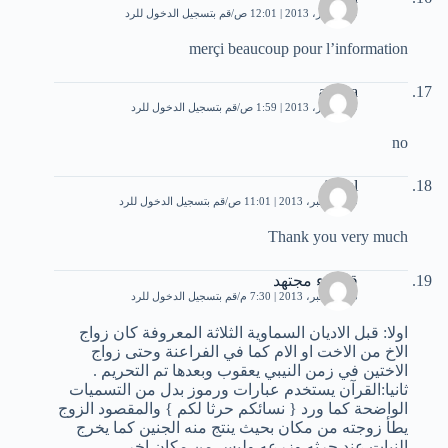
9 ديسمبر، 2013 | 12:01 ص
قم بتسجيل الدخول للرد
merçi beaucoup pour l’information
asmaa
9 ديسمبر، 2013 | 1:59 ص
قم بتسجيل الدخول للرد
no
jamal
10 ديسمبر، 2013 | 11:01 ص
قم بتسجيل الدخول للرد
Thank you very much
قارىء مجتهد
13 ديسمبر، 2013 | 7:30 م
قم بتسجيل الدخول للرد
اولا: قبل الاديان السماوية الثلاثة المعروفة كان زواج
الاخ من الاخت او الام كما في الفراعنة وحتى زواج
الاختين في زمن النيبي يعقوب وبعدها تم التحريم .
ثانيا:القرآن يستخدم عبارات ورموز بدل من التسميات
الواضحة كما ورد { نسائكم حرثا لكم } والمقصود الزوج
يطأ زوجته من مكان بحيث ينتج منه الجنين كما يخرج
النبات عند حرثه وزرعه وليس من مكان اخر.