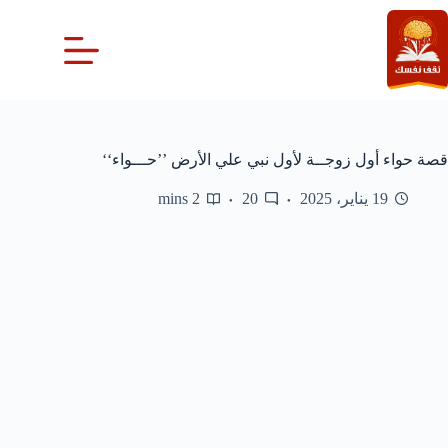
لتجاوز
لى
لمحتوى
قصة حواء أول زوجــة لأول نبي علي الأرض ’’حـــواء‘‘
19 يناير، 2025
20
2 mins