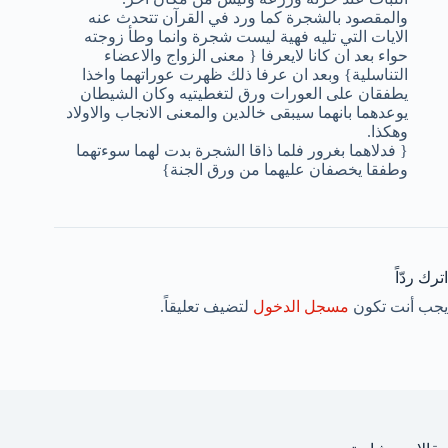
والمقصود بالشجرة كما ورد في القرآن تتحدث عنه
الايات التي تليه فهية ليست شجرة وانما وطأ زوجته
حواء بعد ان كانا لايعرفا { معنى الزواج والاعضاء
التناسلية} وبعد ان عرفا ذلك ظهرت عوراتهما واخذا
يطفقان على العورات ورق لتغطيتيه وكان الشيطان
يوعدهما بانهما سيبقى خالدين والمعنى الانجاب والاولاد
وهكذا.
{ فدلاهما بغرور فلما ذاقا الشجرة بدت لهما سوءتهما
وطفقا يخصفان عليهما من ورق الجنة}
اترك ردّاً
يجب أنت تكون
مسجل الدخول
لتضيف تعليقاً.