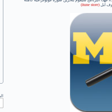
وف ابل
(itune store)
ال