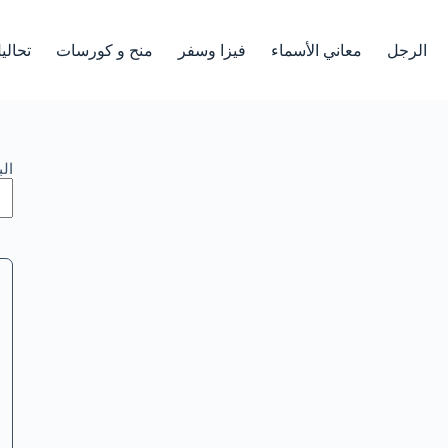
الرجل
معاني الأسماء
فيزا وسفر
منح و كورسات
تحالي
ال