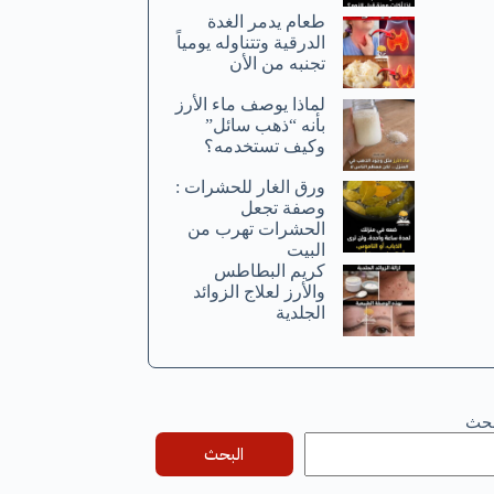
طعام يدمر الغدة
الدرقية وتتناوله يومياً
تجنبه من الأن
لماذا يوصف ماء الأرز
بأنه “ذهب سائل”
وكيف تستخدمه؟
ورق الغار للحشرات :
وصفة تجعل
الحشرات تهرب من
البيت
كريم البطاطس
والأرز لعلاج الزوائد
الجلدية
بحث
البحث