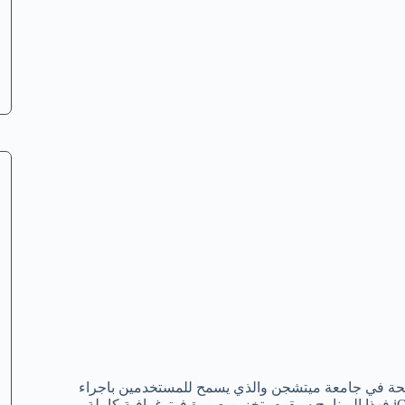
لصحة في جامعة ميتشجن والذي يسمح للمستخدمين باجراء
فحص كامل على الجلد باستخدام اجهزة المحمول التي تستخدم نظام iOS فهذا البرنامج سيقوم بتخزين صورة فوتوغرافية كاملة