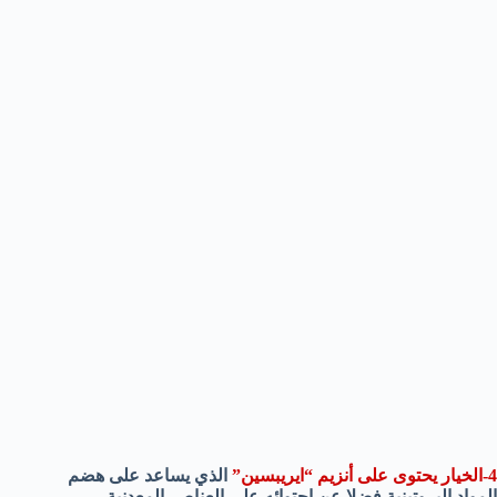
4-الخيار يحتوى على أنزيم “ايريبسين”
الذي يساعد على هضم
المواد البروتينية فضلا عن احتوائه على العناصر المعدنية