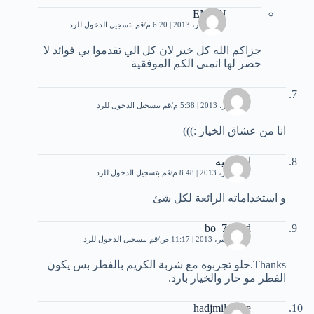
EMAN
27 سبتمبر، 2013 | 6:20 م
قم بتسجيل الدخول للرد
جزاكم الله كل خير لان كل الي تقدموا بي فوائد لا
حصر لها اتمنى الكم الموفقية
ريما
13 أكتوبر، 2013 | 5:38 م
قم بتسجيل الدخول للرد
انا من عشاق الخيار :)))
اضكخيه
7 ديسمبر، 2013 | 8:48 م
قم بتسجيل الدخول للرد
و استخداماته الرائعة لكل شئ
bo_7amed
10 ديسمبر، 2013 | 11:17 ص
قم بتسجيل الدخول للرد
Thanks.حلو تجربوه مع شربة الكريم بالفطر بس يكون
الفطر مو حار والخيار بارد.
hadjmil oude