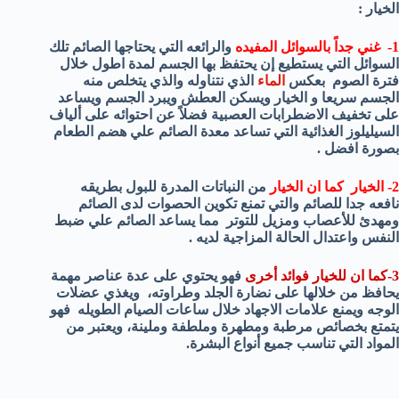
الخيار :
1- غني جداً بالسوائل المفيده
والرائعه التي يحتاجها الصائم تلك
السوائل التي يستطيع إن يحتفظ بها الجسم لمدة اطول خلال
فترة الصوم بعكس
الماء
الذي نتناوله والذي يتخلص منه
الجسم سريعا و الخيار ويسكن العطش ويبرد الجسم ويساعد
على تخفيف الاضطرابات العصبية فضلاً عن احتوائه على ألياف
السيليلوز الغذائية التي تساعد معدة الصائم علي هضم الطعام
بصورة افضل .
2- الخيار كما ان الخيار
من النباتات المدرة للبول بطريقه
نافعه جدا للصائم والتي تمنع تكوين الحصوات لدى الصائم
ومهدئ للأعصاب ومزيل للتوتر مما يساعد الصائم علي ضبط
النفس واعتدال الحالة المزاجية لديه .
3-كما ان للخيار فوائد أخرى
فهو يحتوي على عدة عناصر مهمة
يحافظ من خلالها على نضارة الجلد وطراوته، ويغذي عضلات
الوجه ويمنع علامات الاجهاد خلال ساعات الصيام الطويله فهو
يتمتع بخصائص مرطبة ومطهرة وملطفة وملينة، ويعتبر من
المواد التي تناسب جميع أنواع البشرة.