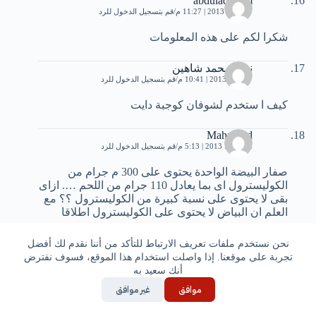
abduladheem
27 مايو، 2013 | 11:27 م
قم بتسجيل الدخول للرد
شكرا لكم على هذه المعلومات
نجاة محمد شاهين
7 يونيو، 2013 | 10:41 م
قم بتسجيل الدخول للرد
كيف ا ستخدم لشوفان كوجبة دايت
Mahmoud
18 يونيو، 2013 | 5:13 م
قم بتسجيل الدخول للرد
صفار البيضة الواحدة يحتوى على 300 م جرام من
الكوليسترول اى بما يعادل 110 جرام من اللحم …. ازاى
بقى لا يحتوى على نسبة كبيرة من الكوليسترول ؟؟ مع
العلم ان البياض لا يحتوى على الكوليسترول اطلاقا
ياسمين
نحن نستخدم ملفات تعريف الارتباط للتأكد من أننا نقدم لك أفضل
7 سبتمبر، 2013 | 4:08 ص
قم بتسجيل الدخول للرد
تجربة على موقعنا. إذا واصلت استخدام هذا الموقع، فسوف نفترض
أنك سعيد به
كلامك صحيح ، صفار ا لبيض يحتوى على نسبة غير
موافق
غير موافق
مستهان بها من الكوليسترول