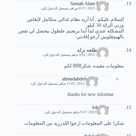
Samah Alam Eldein
10 أبريل، 2013 | 8:57 ص
قم بتسجيل الدخول للرد
السلام عليكم , أنا أريد نظام غذائي متكامل لإنقاص
وزني الزائد 30 كيلو
المشكلة عندي لما أبدا بريجيم علطول بيحصل لي نقص
بالهيمقلوبين أرجو إفادتي
بلاش طلعه نزله
13 أبريل، 2013 | 3:01 م
قم بتسجيل الدخول للرد
معلومات مفيده. شكرااااااا لكم
ahmedabdelwahab
27 أبريل، 2013 | 11:03 م
قم بتسجيل الدخول للرد
thanks for new informat
lokaloka
26 مايو، 2013 | 9:47 م
قم بتسجيل الدخول للرد
شكرا على المعلومات ارجوا اللذززيد من المعلومات