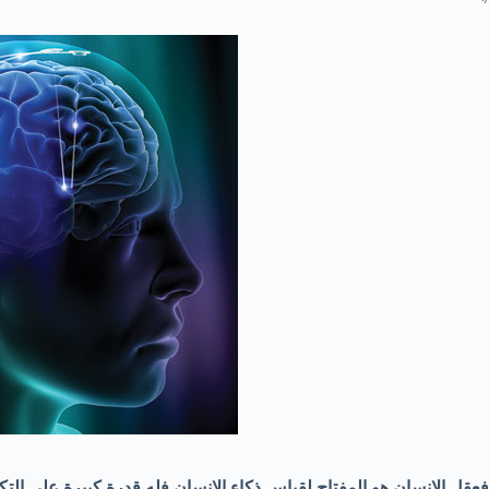
فعقل الانسان هو المفتاح لقياس ذكاء الانسان فله قدرة كبيرة على التك