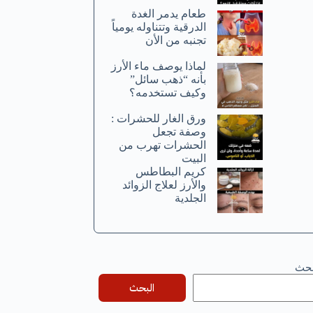
طعام يدمر الغدة
الدرقية وتتناوله يومياً
تجنبه من الأن
لماذا يوصف ماء الأرز
بأنه “ذهب سائل”
وكيف تستخدمه؟
ورق الغار للحشرات :
وصفة تجعل
الحشرات تهرب من
البيت
كريم البطاطس
والأرز لعلاج الزوائد
الجلدية
بحث
البحث