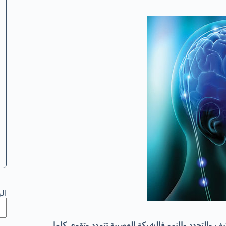
ال
يف والتجدد والنمو فالشبكة العصبية تتمدد وتقوى كلما