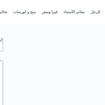
الرجل
معاني الأسماء
فيزا وسفر
منح و كورسات
تحالي
ال